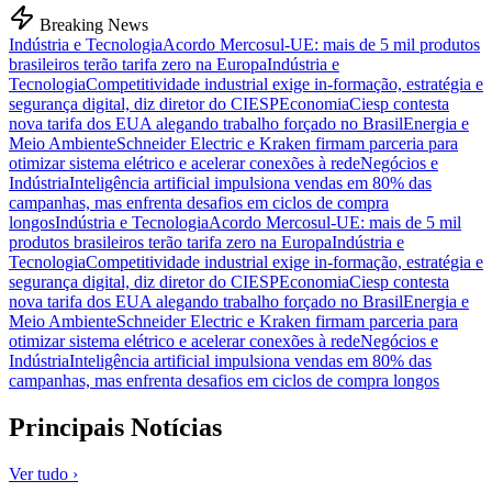
Breaking News
Indústria e Tecnologia
Acordo Mercosul-UE: mais de 5 mil produtos
brasileiros terão tarifa zero na Europa
Indústria e
Tecnologia
Competitividade industrial exige in-formação, estratégia e
segurança digital, diz diretor do CIESP
Economia
Ciesp contesta
nova tarifa dos EUA alegando trabalho forçado no Brasil
Energia e
Meio Ambiente
Schneider Electric e Kraken firmam parceria para
otimizar sistema elétrico e acelerar conexões à rede
Negócios e
Indústria
Inteligência artificial impulsiona vendas em 80% das
campanhas, mas enfrenta desafios em ciclos de compra
longos
Indústria e Tecnologia
Acordo Mercosul-UE: mais de 5 mil
produtos brasileiros terão tarifa zero na Europa
Indústria e
Tecnologia
Competitividade industrial exige in-formação, estratégia e
segurança digital, diz diretor do CIESP
Economia
Ciesp contesta
nova tarifa dos EUA alegando trabalho forçado no Brasil
Energia e
Meio Ambiente
Schneider Electric e Kraken firmam parceria para
otimizar sistema elétrico e acelerar conexões à rede
Negócios e
Indústria
Inteligência artificial impulsiona vendas em 80% das
campanhas, mas enfrenta desafios em ciclos de compra longos
Principais Notícias
Ver tudo ›