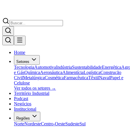
Home
Setores
Tecnologia
Automotiva
Indústria
Sustentabilidade
Energética
Agr
e Gás
Química
Aeronáutica
Alimentícia
Logística
Construção
Civil
Metalúrgica
Cosmética
Farmacêutica
Têxtil
Naval
Papel e
Celulose
Ver todos os setores →
Território Industrial
Podcast
Negócios
Institucional
Regiões
Norte
Nordeste
Centro-Oeste
Sudeste
Sul