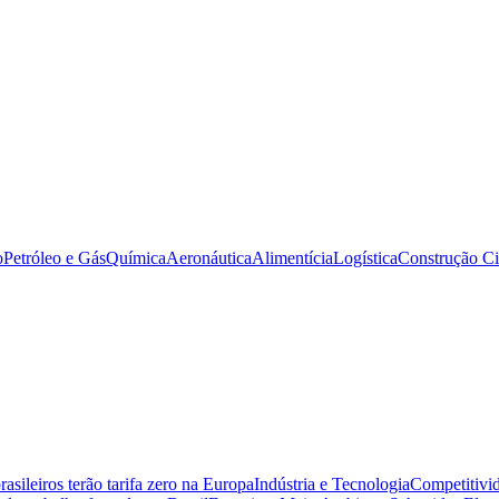
o
Petróleo e Gás
Química
Aeronáutica
Alimentícia
Logística
Construção Ci
sileiros terão tarifa zero na Europa
Indústria e Tecnologia
Competitivid