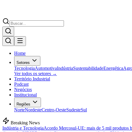
Home
Setores
Tecnologia
Automotiva
Indústria
Sustentabilidade
Energética
Agr
Ver todos os setores →
Território Industrial
Podcast
Negócios
Institucional
Regiões
Norte
Nordeste
Centro-Oeste
Sudeste
Sul
Breaking News
Indústria e Tecnologia
Acordo Mercosul-UE: mais de 5 mil produtos bra