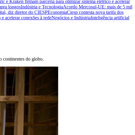
ric e Kraken firmam parceria para otimizar sistema elétrico e acelerar
mpra longos
Indústria e Tecnologia
Acordo Mercosul-UE: mais de 5 mil
ital, diz diretor do CIESP
Economia
Ciesp contesta nova tarifa dos
o e acelerar conexões à rede
Negócios e Indústria
Inteligência artificial
o continentes do globo.