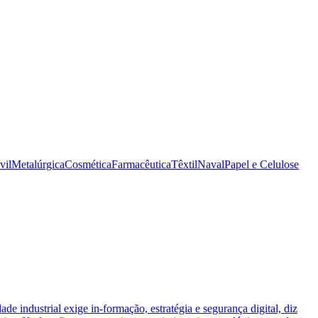
vil
Metalúrgica
Cosmética
Farmacêutica
Têxtil
Naval
Papel e Celulose
ade industrial exige in-formação, estratégia e segurança digital, diz