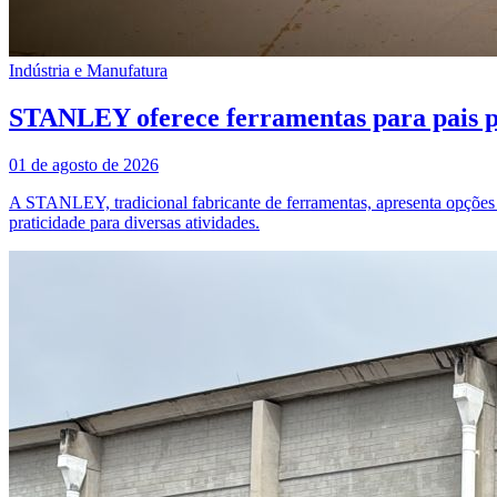
Indústria e Manufatura
STANLEY oferece ferramentas para pais pe
01 de agosto de 2026
A STANLEY, tradicional fabricante de ferramentas, apresenta opções 
praticidade para diversas atividades.