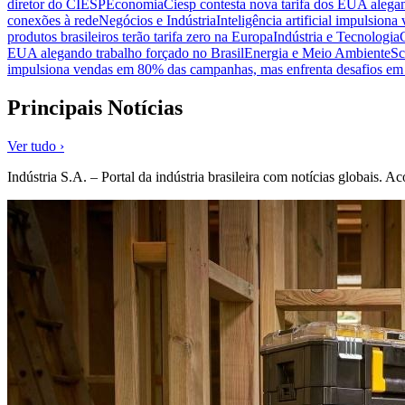
diretor do CIESP
Economia
Ciesp contesta nova tarifa dos EUA alegan
conexões à rede
Negócios e Indústria
Inteligência artificial impulsio
produtos brasileiros terão tarifa zero na Europa
Indústria e Tecnologia
EUA alegando trabalho forçado no Brasil
Energia e Meio Ambiente
Sc
impulsiona vendas em 80% das campanhas, mas enfrenta desafios em 
Principais Notícias
Ver tudo ›
Indústria S.A. – Portal da indústria brasileira com notícias globais.