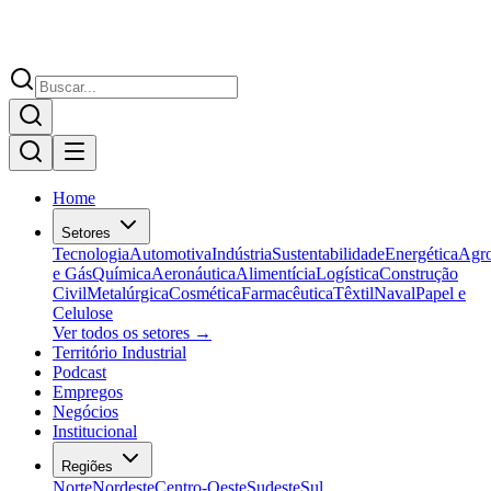
Home
Setores
Tecnologia
Automotiva
Indústria
Sustentabilidade
Energética
Agr
e Gás
Química
Aeronáutica
Alimentícia
Logística
Construção
Civil
Metalúrgica
Cosmética
Farmacêutica
Têxtil
Naval
Papel e
Celulose
Ver todos os setores →
Território Industrial
Podcast
Empregos
Negócios
Institucional
Regiões
Norte
Nordeste
Centro-Oeste
Sudeste
Sul