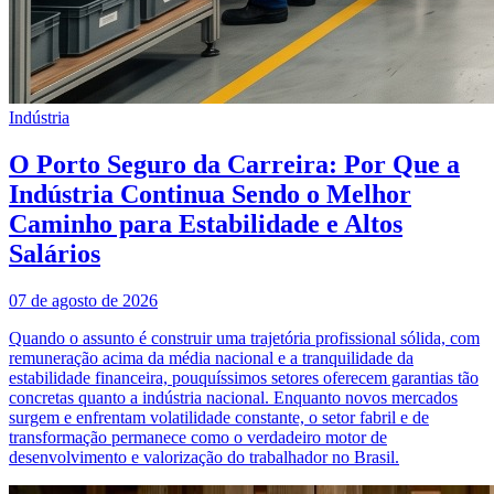
Indústria
O Porto Seguro da Carreira: Por Que a
Indústria Continua Sendo o Melhor
Caminho para Estabilidade e Altos
Salários
07 de agosto de 2026
Quando o assunto é construir uma trajetória profissional sólida, com
remuneração acima da média nacional e a tranquilidade da
estabilidade financeira, pouquíssimos setores oferecem garantias tão
concretas quanto a indústria nacional. Enquanto novos mercados
surgem e enfrentam volatilidade constante, o setor fabril e de
transformação permanece como o verdadeiro motor de
desenvolvimento e valorização do trabalhador no Brasil.