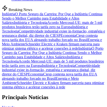
Breaking News
Indústria
O Porto Seguro da Carreira: Por Que a Indústria Continua
Sendo o Melhor Caminho para Estabilidade e Altos
Salários
Indústria e Tecnologia
Acordo Mercosul-UE: mais de 5 mil
produtos brasileiros terão tarifa zero na Europa
Indústria e
Tecnologia
Competitividade industrial exige in-formação, estratégia e
segurança digital, diz diretor do CIESP
Economia
Ciesp contesta
nova tarifa dos EUA alegando trabalho forçado no Brasil
Energia e
Meio Ambiente
Schneider Electric e Kraken firmam parceria para
otimizar sistema elétrico e acelerar conexões à rede
Indústria
O Porto
Seguro da Carreira: Por Que a Indústria Continua Sendo o Melhor
Caminho para Estabilidade e Altos Salários
Indústria e
Tecnologia
Acordo Mercosul-UE: mais de 5 mil produtos brasileiros
terão tarifa zero na Europa
Indústria e Tecnologia
Competitividade
industrial exige in-formação, estratégia e segurança digital, diz
diretor do CIESP
Economia
Ciesp contesta nova tarifa dos EUA
alegando trabalho forçado no Brasil
Energia e Meio
Ambiente
Schneider Electric e Kraken firmam parceria para otimizar
sistema elétrico e acelerar conexões à rede
Principais Notícias