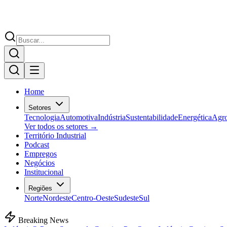
Home
Setores
Tecnologia
Automotiva
Indústria
Sustentabilidade
Energética
Agr
Ver todos os setores →
Território Industrial
Podcast
Empregos
Negócios
Institucional
Regiões
Norte
Nordeste
Centro-Oeste
Sudeste
Sul
Breaking News