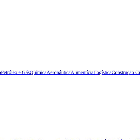
o
Petróleo e Gás
Química
Aeronáutica
Alimentícia
Logística
Construção Ci