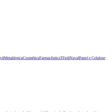
vil
Metalúrgica
Cosmética
Farmacêutica
Têxtil
Naval
Papel e Celulose