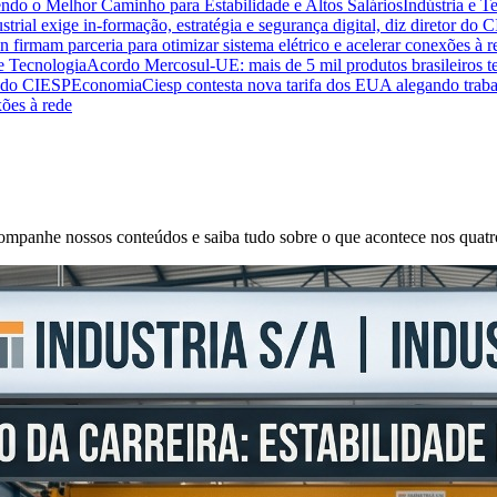
endo o Melhor Caminho para Estabilidade e Altos Salários
Indústria e T
trial exige in-formação, estratégia e segurança digital, diz diretor do 
n firmam parceria para otimizar sistema elétrico e acelerar conexões à r
 e Tecnologia
Acordo Mercosul-UE: mais de 5 mil produtos brasileiros te
or do CIESP
Economia
Ciesp contesta nova tarifa dos EUA alegando traba
xões à rede
 Acompanhe nossos conteúdos e saiba tudo sobre o que acontece nos quatr