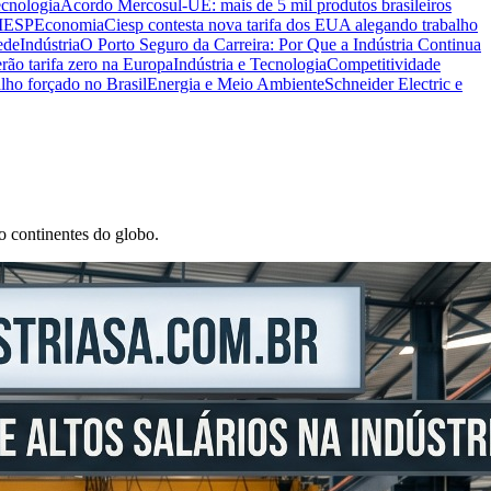
ecnologia
Acordo Mercosul-UE: mais de 5 mil produtos brasileiros
CIESP
Economia
Ciesp contesta nova tarifa dos EUA alegando trabalho
ede
Indústria
O Porto Seguro da Carreira: Por Que a Indústria Continua
rão tarifa zero na Europa
Indústria e Tecnologia
Competitividade
lho forçado no Brasil
Energia e Meio Ambiente
Schneider Electric e
o continentes do globo.