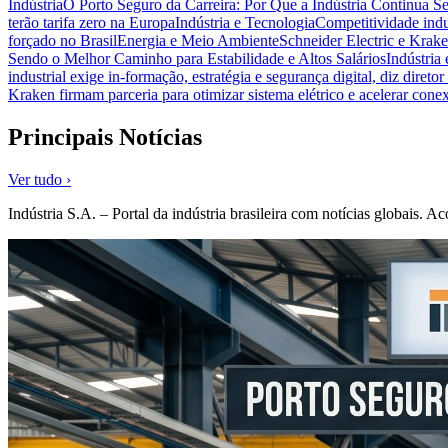
Indústria
O Porto Seguro da Carreira: Por Que a Indústria Continua S
terão tarifa zero na Europa
Indústria e Tecnologia
Competitividade indus
forçado no Brasil
Energia e Meio Ambiente
Schneider Electric e Krake
Sendo o Melhor Caminho para Estabilidade e Altos Salários
Indústria
industrial exige in-formação, estratégia e segurança digital, diz diret
Kraken firmam parceria para otimizar sistema elétrico e acelerar cone
Principais Notícias
Ver tudo ›
Indústria S.A. – Portal da indústria brasileira com notícias globais.