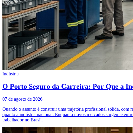
Indústria
O Porto Seguro da Carreira: Por Que a In
07 de agosto de 2026
Quando o assunto é construir uma trajetória profissional sólida, com 
quanto a indústria nacional. Enquanto novos mercados surgem e enfre
trabalhador no Brasil.