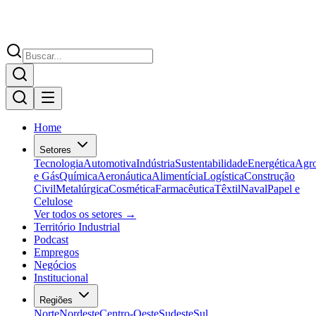
Home
Setores
Tecnologia
Automotiva
Indústria
Sustentabilidade
Energética
Agr
e Gás
Química
Aeronáutica
Alimentícia
Logística
Construção
Civil
Metalúrgica
Cosmética
Farmacêutica
Têxtil
Naval
Papel e
Celulose
Ver todos os setores →
Território Industrial
Podcast
Empregos
Negócios
Institucional
Regiões
Norte
Nordeste
Centro-Oeste
Sudeste
Sul