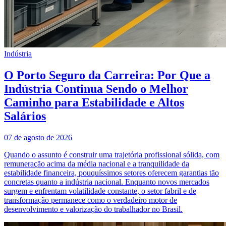
Indústria
O Porto Seguro da Carreira: Por Que a
Indústria Continua Sendo o Melhor
Caminho para Estabilidade e Altos
Salários
07 de agosto de 2026
Quando o assunto é construir uma trajetória profissional sólida, com
remuneração acima da média nacional e a tranquilidade da
estabilidade financeira, pouquíssimos setores oferecem garantias tão
concretas quanto a indústria nacional. Enquanto novos mercados
surgem e enfrentam volatilidade constante, o setor fabril e de
transformação permanece como o verdadeiro motor de
desenvolvimento e valorização do trabalhador no Brasil.