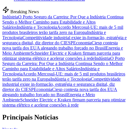
Breaking News
Indústria
O Porto Seguro da Carreira: Por Que a Indústria Continua
Sendo o Melhor Caminho para Estabilidade e Altos
Salários
Indústria e Tecnologia
Acordo Mercosul-UE: mais de 5 mil
produtos brasileiros terão tarifa zero na Europa
Indústria e
Tecnologia
Competitividade industrial exige in-formação, estratégia e
segurança digital, diz diretor do CIESP
Economia
Ciesp contesta
nova tarifa dos EUA alegando trabalho forçado no Brasil
Energia e
Meio Ambiente
Schneider Electric e Kraken firmam parceria para
otimizar sistema elétrico e acelerar conexões à rede
Indústria
O Porto
Seguro da Carreira: Por Que a Indústria Continua Sendo o Melhor
Caminho para Estabilidade e Altos Salários
Indústria e
Tecnologia
Acordo Mercosul-UE: mais de 5 mil produtos brasileiros
terão tarifa zero na Europa
Indústria e Tecnologia
Competitividade
industrial exige in-formação, estratégia e segurança digital, diz
diretor do CIESP
Economia
Ciesp contesta nova tarifa dos EUA
alegando trabalho forçado no Brasil
Energia e Meio
Ambiente
Schneider Electric e Kraken firmam parceria para otimizar
sistema elétrico e acelerar conexões à rede
Principais Notícias