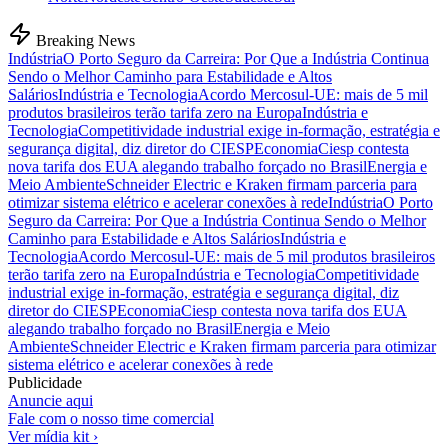
Breaking News
Indústria
O Porto Seguro da Carreira: Por Que a Indústria Continua
Sendo o Melhor Caminho para Estabilidade e Altos
Salários
Indústria e Tecnologia
Acordo Mercosul-UE: mais de 5 mil
produtos brasileiros terão tarifa zero na Europa
Indústria e
Tecnologia
Competitividade industrial exige in-formação, estratégia e
segurança digital, diz diretor do CIESP
Economia
Ciesp contesta
nova tarifa dos EUA alegando trabalho forçado no Brasil
Energia e
Meio Ambiente
Schneider Electric e Kraken firmam parceria para
otimizar sistema elétrico e acelerar conexões à rede
Indústria
O Porto
Seguro da Carreira: Por Que a Indústria Continua Sendo o Melhor
Caminho para Estabilidade e Altos Salários
Indústria e
Tecnologia
Acordo Mercosul-UE: mais de 5 mil produtos brasileiros
terão tarifa zero na Europa
Indústria e Tecnologia
Competitividade
industrial exige in-formação, estratégia e segurança digital, diz
diretor do CIESP
Economia
Ciesp contesta nova tarifa dos EUA
alegando trabalho forçado no Brasil
Energia e Meio
Ambiente
Schneider Electric e Kraken firmam parceria para otimizar
sistema elétrico e acelerar conexões à rede
Publicidade
Anuncie aqui
Fale com o nosso time comercial
Ver mídia kit ›