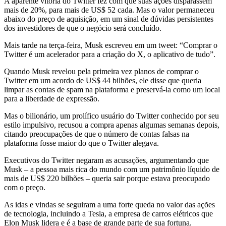
A aparente vitória do Twitter fez com que suas ações disparassem
mais de 20%, para mais de US$ 52 cada. Mas o valor permaneceu
abaixo do preço de aquisição, em um sinal de dúvidas persistentes
dos investidores de que o negócio será concluído.
Mais tarde na terça-feira, Musk escreveu em um tweet: “Comprar o
Twitter é um acelerador para a criação do X, o aplicativo de tudo”.
Quando Musk revelou pela primeira vez planos de comprar o
Twitter em um acordo de US$ 44 bilhões, ele disse que queria
limpar as contas de spam na plataforma e preservá-la como um local
para a liberdade de expressão.
Mas o bilionário, um prolífico usuário do Twitter conhecido por seu
estilo impulsivo, recusou a compra apenas algumas semanas depois,
citando preocupações de que o número de contas falsas na
plataforma fosse maior do que o Twitter alegava.
Executivos do Twitter negaram as acusações, argumentando que
Musk – a pessoa mais rica do mundo com um patrimônio líquido de
mais de US$ 220 bilhões – queria sair porque estava preocupado
com o preço.
As idas e vindas se seguiram a uma forte queda no valor das ações
de tecnologia, incluindo a Tesla, a empresa de carros elétricos que
Elon Musk lidera e é a base de grande parte de sua fortuna.