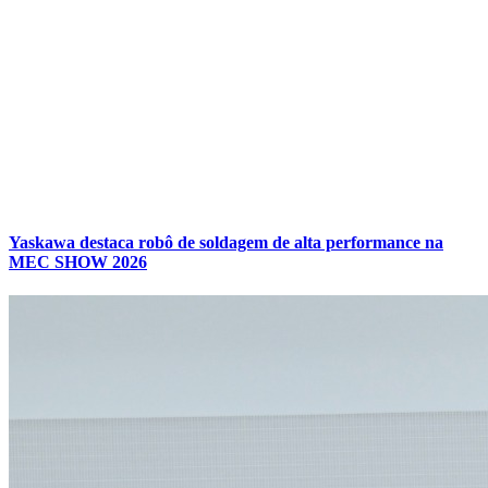
Yaskawa destaca robô de soldagem de alta performance na
MEC SHOW 2026