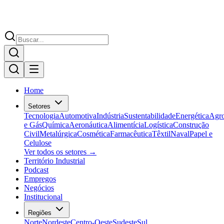
Home
Setores
Tecnologia
Automotiva
Indústria
Sustentabilidade
Energética
Agr
e Gás
Química
Aeronáutica
Alimentícia
Logística
Construção
Civil
Metalúrgica
Cosmética
Farmacêutica
Têxtil
Naval
Papel e
Celulose
Ver todos os setores →
Território Industrial
Podcast
Empregos
Negócios
Institucional
Regiões
Norte
Nordeste
Centro-Oeste
Sudeste
Sul