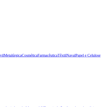
vil
Metalúrgica
Cosmética
Farmacêutica
Têxtil
Naval
Papel e Celulose