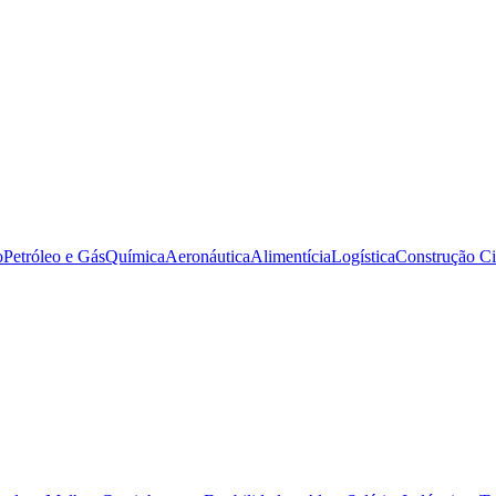
o
Petróleo e Gás
Química
Aeronáutica
Alimentícia
Logística
Construção Ci