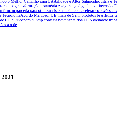
endo o Melhor Caminho para Estabilidade e Altos Salários
Indústria e T
trial exige in-formação, estratégia e segurança digital, diz diretor do 
n firmam parceria para otimizar sistema elétrico e acelerar conexões à r
 e Tecnologia
Acordo Mercosul-UE: mais de 5 mil produtos brasileiros te
or do CIESP
Economia
Ciesp contesta nova tarifa dos EUA alegando traba
xões à rede
 2021