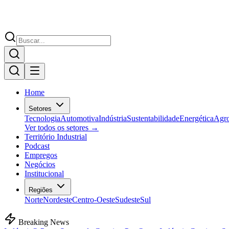
Home
Setores
Tecnologia
Automotiva
Indústria
Sustentabilidade
Energética
Agr
Ver todos os setores →
Território Industrial
Podcast
Empregos
Negócios
Institucional
Regiões
Norte
Nordeste
Centro-Oeste
Sudeste
Sul
Breaking News