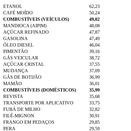
ETANOL
62,23
CAFÉ MOÍDO
50,24
COMBUSTÍVEIS (VEÍCULOS)
49,02
MANDIOCA (AIPIM)
48,08
AÇÚCAR REFINADO
47,87
GASOLINA
47,49
ÓLEO DIESEL
46,04
PIMENTÃO
39,16
GÁS VEICULAR
38,72
AÇÚCAR CRISTAL
37,55
MUDANÇA
37,09
GÁS DE BOTIJÃO
36,99
MAMÃO
36,01
COMBUSTÍVEIS (DOMÉSTICOS)
35,99
REVISTA
35,68
TRANSPORTE POR APLICATIVO
33,75
FUBÁ DE MILHO
32,82
FILÉ-MIGNON
30,91
FRANGO EM PEDAÇOS
29,85
PERA
29,59