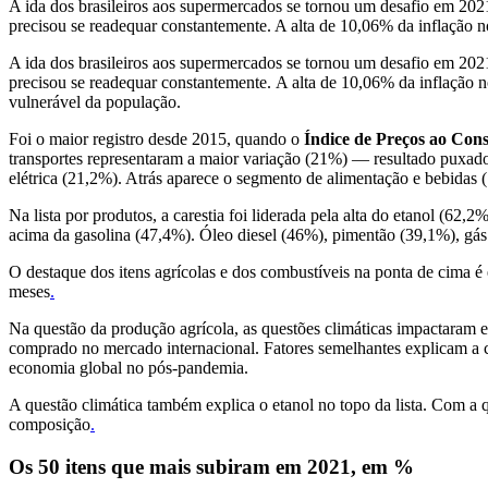
A ida dos brasileiros aos supermercados se tornou um desafio em 202
precisou se readequar constantemente. A alta de 10,06% da inflação 
A ida dos brasileiros aos supermercados se tornou um desafio em 202
precisou se readequar constantemente. A alta de 10,06% da inflação 
vulnerável da população.
Foi o maior registro desde 2015, quando o
Índice de Preços ao Co
transportes representaram a maior variação (21%) — resultado puxado
elétrica (21,2%). Atrás aparece o segmento de alimentação e bebidas
Na lista por produtos, a carestia foi liderada pela alta do etanol (
acima da gasolina (47,4%). Óleo diesel (46%), pimentão (39,1%), gás 
O destaque dos itens agrícolas e dos combustíveis na ponta de cima é 
meses
.
Na questão da produção agrícola, as questões climáticas impactaram
comprado no mercado internacional. Fatores semelhantes explicam a 
economia global no pós-pandemia.
A questão climática também explica o etanol no topo da lista. Com a 
composição
.
Os 50 itens que mais subiram em 2021, em %