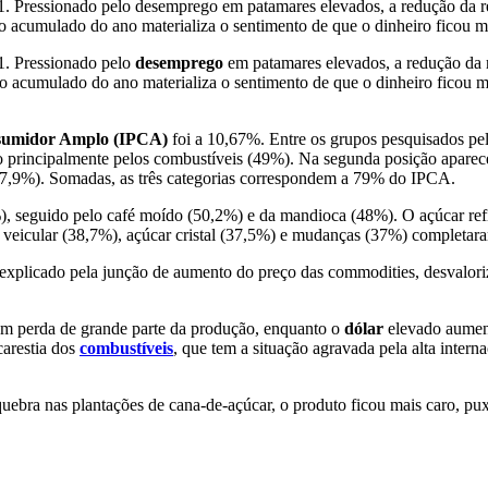
1. Pressionado pelo desemprego em patamares elevados, a redução da r
no acumulado do ano materializa o sentimento de que o dinheiro ficou 
1. Pressionado pelo
desemprego
em patamares elevados, a redução da r
no acumulado do ano materializa o sentimento de que o dinheiro ficou m
nsumidor Amplo (IPCA)
foi a 10,67%. Entre os grupos pesquisados pe
 principalmente pelos combustíveis (49%). Na segunda posição aparece
 (7,9%). Somadas, as três categorias correspondem a 79% do IPCA.
62,2%), seguido pelo café moído (50,2%) e da mandioca (48%). O açúcar 
veicular (38,7%), açúcar cristal (37,5%) e mudanças (37%) completaram 
explicado pela junção de aumento do preço das commodities, desvaloriza
 em perda de grande parte da produção, enquanto o
dólar
elevado aument
carestia dos
combustíveis
, que tem a situação agravada pela alta inter
quebra nas plantações de cana-de-açúcar, o produto ficou mais caro, pu