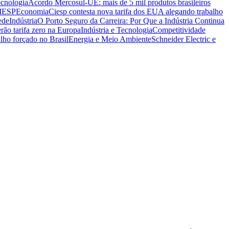
ecnologia
Acordo Mercosul-UE: mais de 5 mil produtos brasileiros
CIESP
Economia
Ciesp contesta nova tarifa dos EUA alegando trabalho
ede
Indústria
O Porto Seguro da Carreira: Por Que a Indústria Continua
rão tarifa zero na Europa
Indústria e Tecnologia
Competitividade
lho forçado no Brasil
Energia e Meio Ambiente
Schneider Electric e