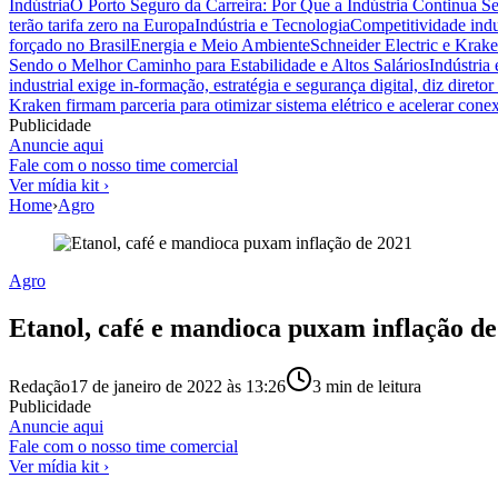
Indústria
O Porto Seguro da Carreira: Por Que a Indústria Continua S
terão tarifa zero na Europa
Indústria e Tecnologia
Competitividade indus
forçado no Brasil
Energia e Meio Ambiente
Schneider Electric e Krake
Sendo o Melhor Caminho para Estabilidade e Altos Salários
Indústria
industrial exige in-formação, estratégia e segurança digital, diz diret
Kraken firmam parceria para otimizar sistema elétrico e acelerar cone
Publicidade
Anuncie aqui
Fale com o nosso time comercial
Ver mídia kit ›
Home
›
Agro
Agro
Etanol, café e mandioca puxam inflação de
Redação
17 de janeiro de 2022 às 13:26
3
min de leitura
Publicidade
Anuncie aqui
Fale com o nosso time comercial
Ver mídia kit ›