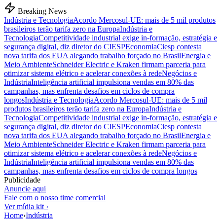
Breaking News
Indústria e Tecnologia
Acordo Mercosul-UE: mais de 5 mil produtos
brasileiros terão tarifa zero na Europa
Indústria e
Tecnologia
Competitividade industrial exige in-formação, estratégia e
segurança digital, diz diretor do CIESP
Economia
Ciesp contesta
nova tarifa dos EUA alegando trabalho forçado no Brasil
Energia e
Meio Ambiente
Schneider Electric e Kraken firmam parceria para
otimizar sistema elétrico e acelerar conexões à rede
Negócios e
Indústria
Inteligência artificial impulsiona vendas em 80% das
campanhas, mas enfrenta desafios em ciclos de compra
longos
Indústria e Tecnologia
Acordo Mercosul-UE: mais de 5 mil
produtos brasileiros terão tarifa zero na Europa
Indústria e
Tecnologia
Competitividade industrial exige in-formação, estratégia e
segurança digital, diz diretor do CIESP
Economia
Ciesp contesta
nova tarifa dos EUA alegando trabalho forçado no Brasil
Energia e
Meio Ambiente
Schneider Electric e Kraken firmam parceria para
otimizar sistema elétrico e acelerar conexões à rede
Negócios e
Indústria
Inteligência artificial impulsiona vendas em 80% das
campanhas, mas enfrenta desafios em ciclos de compra longos
Publicidade
Anuncie aqui
Fale com o nosso time comercial
Ver mídia kit ›
Home
›
Indústria