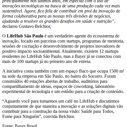
principalmente nos últimos anos, em especial com o uso de
inovações tecnológicas na busca de uma produção cada vez mais
sustentável. Agora, fico feliz de contribuir em prol da inovação de
forma colaborativa para as nossas três divisões de negócios,
ajudando a resolver os grandes desafios em saúde e nutrição”
,
declarou Gustavo Belchior
.
O
LifeHub São Paulo
é um verdadeiro agente do ecossistema de
inovação, focado em parceiras com startups, programas de mentoria,
sessões de cocriação e desenvolvimento de projetos inovadores de
positivo impacto socioambiental. Atualmente, existem 12 startups
residentes no LifeHub São Paulo, mas a Bayer já se conectou com
mais de 100 startups já no primeiro ano de estreia.
A iniciativa conta também com um espaço físico que ocupa 1500 m²
na sede da empresa em São Paulo, no bairro do Socorro. Foram
construídos 40 estações abertas de trabalho, auditórios para
compartilhamento de ideias, espaços de coworking, laboratório
experimental de tecnologia e um estúdio para a criação de conteúdo.
“Aguardo você para tomarmos um café no LifeHub e discutirmos
conjuntamente de que maneira a inovação e as soluções digitais vão
contribuir para a construção da nossa visão: Saúde para Todos,
Fome para Ninguém”, convida Belchior.
Fonte: Bayer Brasil