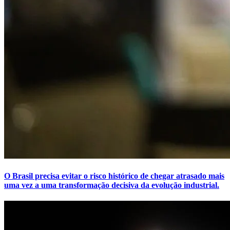
O Brasil precisa evitar o risco histórico de chegar atrasado mais
uma vez a uma transformação decisiva da evolução industrial.