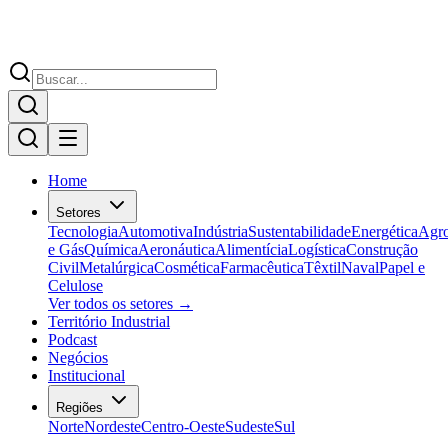
Home
Setores
Tecnologia
Automotiva
Indústria
Sustentabilidade
Energética
Agr
e Gás
Química
Aeronáutica
Alimentícia
Logística
Construção
Civil
Metalúrgica
Cosmética
Farmacêutica
Têxtil
Naval
Papel e
Celulose
Ver todos os setores →
Território Industrial
Podcast
Negócios
Institucional
Regiões
Norte
Nordeste
Centro-Oeste
Sudeste
Sul