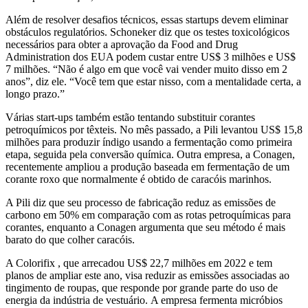
Além de resolver desafios técnicos, essas startups devem eliminar
obstáculos regulatórios. Schoneker diz que os testes toxicológicos
necessários para obter a aprovação da Food and Drug
Administration dos EUA podem custar entre US$ 3 milhões e US$
7 milhões. “Não é algo em que você vai vender muito disso em 2
anos”, diz ele. “Você tem que estar nisso, com a mentalidade certa, a
longo prazo.”
Várias start-ups também estão tentando substituir corantes
petroquímicos por têxteis. No mês passado, a Pili levantou US$ 15,8
milhões para produzir índigo usando a fermentação como primeira
etapa, seguida pela conversão química. Outra empresa, a Conagen,
recentemente ampliou a produção baseada em fermentação de um
corante roxo que normalmente é obtido de caracóis marinhos.
A Pili diz que seu processo de fabricação reduz as emissões de
carbono em 50% em comparação com as rotas petroquímicas para
corantes, enquanto a Conagen argumenta que seu método é mais
barato do que colher caracóis.
A Colorifix , que arrecadou US$ 22,7 milhões em 2022 e tem
planos de ampliar este ano, visa reduzir as emissões associadas ao
tingimento de roupas, que responde por grande parte do uso de
energia da indústria de vestuário. A empresa fermenta micróbios