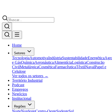
Home
Setores
Tecnologia
Automotiva
Indústria
Sustentabilidade
Energética
Agr
e Gás
Química
Aeronáutica
Alimentícia
Logística
Construção
Civil
Metalúrgica
Cosmética
Farmacêutica
Têxtil
Naval
Papel e
Celulose
Ver todos os setores →
Território Industrial
Podcast
Empregos
Negócios
Institucional
Regiões
Norte
Nordeste
Centro-Oeste
Sudeste
Sul