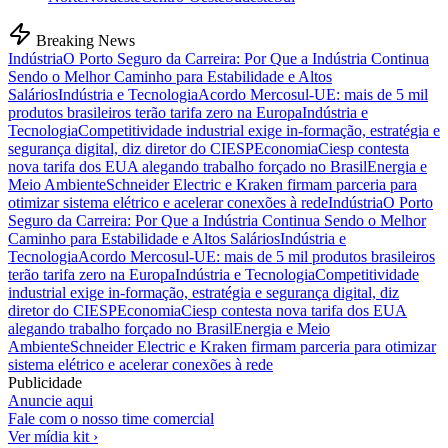
Breaking News
Indústria
O Porto Seguro da Carreira: Por Que a Indústria Continua
Sendo o Melhor Caminho para Estabilidade e Altos
Salários
Indústria e Tecnologia
Acordo Mercosul-UE: mais de 5 mil
produtos brasileiros terão tarifa zero na Europa
Indústria e
Tecnologia
Competitividade industrial exige in-formação, estratégia e
segurança digital, diz diretor do CIESP
Economia
Ciesp contesta
nova tarifa dos EUA alegando trabalho forçado no Brasil
Energia e
Meio Ambiente
Schneider Electric e Kraken firmam parceria para
otimizar sistema elétrico e acelerar conexões à rede
Indústria
O Porto
Seguro da Carreira: Por Que a Indústria Continua Sendo o Melhor
Caminho para Estabilidade e Altos Salários
Indústria e
Tecnologia
Acordo Mercosul-UE: mais de 5 mil produtos brasileiros
terão tarifa zero na Europa
Indústria e Tecnologia
Competitividade
industrial exige in-formação, estratégia e segurança digital, diz
diretor do CIESP
Economia
Ciesp contesta nova tarifa dos EUA
alegando trabalho forçado no Brasil
Energia e Meio
Ambiente
Schneider Electric e Kraken firmam parceria para otimizar
sistema elétrico e acelerar conexões à rede
Publicidade
Anuncie aqui
Fale com o nosso time comercial
Ver mídia kit ›