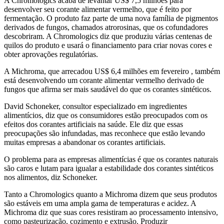
A Chromologics acaba de levantar US$ 7,5 milhões para
desenvolver seu corante alimentar vermelho, que é feito por
fermentação. O produto faz parte de uma nova família de pigmentos
derivados de fungos, chamados atrorosinas, que os cofundadores
descobriram. A Chromologics diz que produziu várias centenas de
quilos do produto e usará o financiamento para criar novas cores e
obter aprovações regulatórias.
A Michroma, que arrecadou US$ 6,4 milhões em fevereiro , também
está desenvolvendo um corante alimentar vermelho derivado de
fungos que afirma ser mais saudável do que os corantes sintéticos.
David Schoneker, consultor especializado em ingredientes
alimentícios, diz que os consumidores estão preocupados com os
efeitos dos corantes artificiais na saúde. Ele diz que essas
preocupações são infundadas, mas reconhece que estão levando
muitas empresas a abandonar os corantes artificiais.
O problema para as empresas alimentícias é que os corantes naturais
são caros e lutam para igualar a estabilidade dos corantes sintéticos
nos alimentos, diz Schoneker.
Tanto a Chromologics quanto a Michroma dizem que seus produtos
são estáveis ​​em uma ampla gama de temperaturas e acidez. A
Michroma diz que suas cores resistiram ao processamento intensivo,
como pasteurização, cozimento e extrusão. Produzir