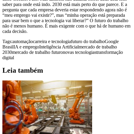
saber para onde está indo. 2030 está mais perto do que parece. E a
pergunta que cada empresa deveria estar respondendo agora não é
“meu emprego vai existir?”, mas “minha operação está preparada
para usar bem o que a tecnologia vai liberar?” O futuro do trabalho
não é menos humano. É mais exigente com o que há de humano em
cada decisão.
Tags:
automação
carreira e tecnologia
futuro do trabalho
Google
Brasil
IA e emprego
Inteligência Artificial
mercado de trabalho
2030
mercado de trabalho futuro
novas tecnologias
transformação
digital
Leia também