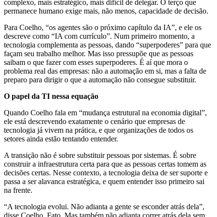
complexo, mais estratégico, mais difícil de delegar. O terço que
permanece humano exige mais, não menos, capacidade de decisão.
Para Coelho, “os agentes são o próximo capítulo da IA”, e ele os
descreve como “IA com currículo”. Num primeiro momento, a
tecnologia complementa as pessoas, dando “superpoderes” para que
façam seu trabalho melhor. Mas isso pressupõe que as pessoas
saibam o que fazer com esses superpoderes. É aí que mora o
problema real das empresas: não a automação em si, mas a falta de
preparo para dirigir o que a automação não consegue substituir.
O papel da TI nessa equação
Quando Coelho fala em “mudança estrutural na economia digital”,
ele está descrevendo exatamente o cenário que empresas de
tecnologia já vivem na prática, e que organizações de todos os
setores ainda estão tentando entender.
A transição não é sobre substituir pessoas por sistemas. É sobre
construir a infraestrutura certa para que as pessoas certas tomem as
decisões certas. Nesse contexto, a tecnologia deixa de ser suporte e
passa a ser alavanca estratégica, e quem entender isso primeiro sai
na frente.
“A tecnologia evolui. Não adianta a gente se esconder atrás dela”,
disse Coelho. Fato. Mas também não adianta correr atrás dela sem