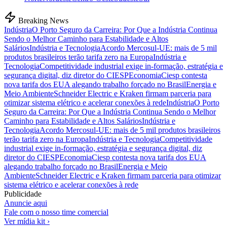
Breaking News
Indústria
O Porto Seguro da Carreira: Por Que a Indústria Continua
Sendo o Melhor Caminho para Estabilidade e Altos
Salários
Indústria e Tecnologia
Acordo Mercosul-UE: mais de 5 mil
produtos brasileiros terão tarifa zero na Europa
Indústria e
Tecnologia
Competitividade industrial exige in-formação, estratégia e
segurança digital, diz diretor do CIESP
Economia
Ciesp contesta
nova tarifa dos EUA alegando trabalho forçado no Brasil
Energia e
Meio Ambiente
Schneider Electric e Kraken firmam parceria para
otimizar sistema elétrico e acelerar conexões à rede
Indústria
O Porto
Seguro da Carreira: Por Que a Indústria Continua Sendo o Melhor
Caminho para Estabilidade e Altos Salários
Indústria e
Tecnologia
Acordo Mercosul-UE: mais de 5 mil produtos brasileiros
terão tarifa zero na Europa
Indústria e Tecnologia
Competitividade
industrial exige in-formação, estratégia e segurança digital, diz
diretor do CIESP
Economia
Ciesp contesta nova tarifa dos EUA
alegando trabalho forçado no Brasil
Energia e Meio
Ambiente
Schneider Electric e Kraken firmam parceria para otimizar
sistema elétrico e acelerar conexões à rede
Publicidade
Anuncie aqui
Fale com o nosso time comercial
Ver mídia kit ›