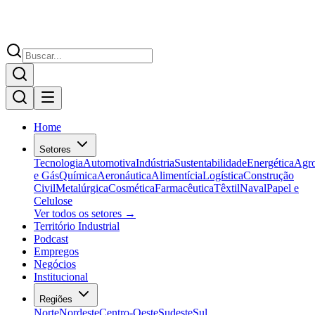
Home
Setores
Tecnologia
Automotiva
Indústria
Sustentabilidade
Energética
Agr
e Gás
Química
Aeronáutica
Alimentícia
Logística
Construção
Civil
Metalúrgica
Cosmética
Farmacêutica
Têxtil
Naval
Papel e
Celulose
Ver todos os setores →
Território Industrial
Podcast
Empregos
Negócios
Institucional
Regiões
Norte
Nordeste
Centro-Oeste
Sudeste
Sul