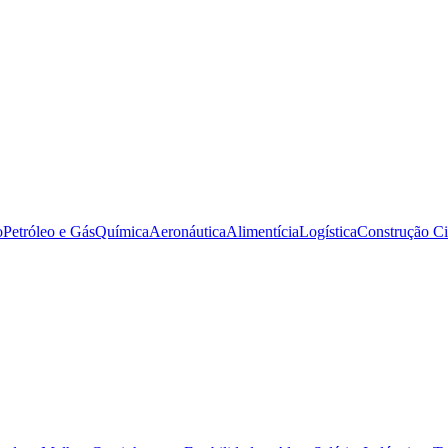
o
Petróleo e Gás
Química
Aeronáutica
Alimentícia
Logística
Construção Ci