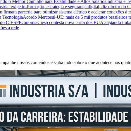
endo o Melhor Caminho para Estabilidade e Altos Salários
Indústria e T
trial exige in-formação, estratégia e segurança digital, diz diretor do 
n firmam parceria para otimizar sistema elétrico e acelerar conexões à r
 e Tecnologia
Acordo Mercosul-UE: mais de 5 mil produtos brasileiros te
or do CIESP
Economia
Ciesp contesta nova tarifa dos EUA alegando traba
xões à rede
 Acompanhe nossos conteúdos e saiba tudo sobre o que acontece nos quatr