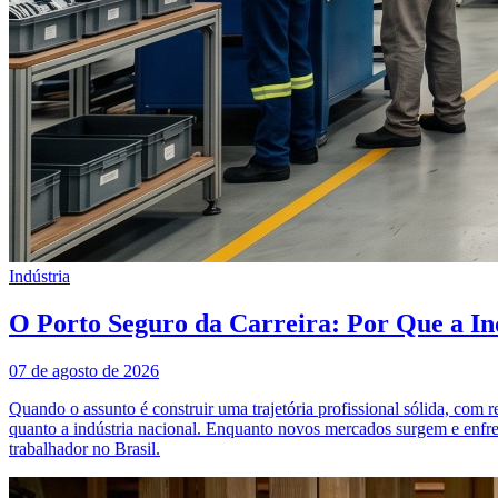
Indústria
O Porto Seguro da Carreira: Por Que a In
07 de agosto de 2026
Quando o assunto é construir uma trajetória profissional sólida, com 
quanto a indústria nacional. Enquanto novos mercados surgem e enfre
trabalhador no Brasil.