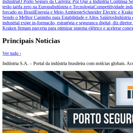
Indústria
O Porto Seguro da Carreira: Por Que a Indústria Continua S
terão tarifa zero na Europa
Indústria e Tecnologia
Competitividade indus
forçado no Brasil
Energia e Meio Ambiente
Schneider Electric e Krake
Sendo o Melhor Caminho para Estabilidade e Altos Salários
Indústria
industrial exige in-formação, estratégia e segurança digital, diz diret
Kraken firmam parceria para otimizar sistema elétrico e acelerar cone
Principais Notícias
Ver tudo ›
Indústria S.A. – Portal da indústria brasileira com notícias globais.