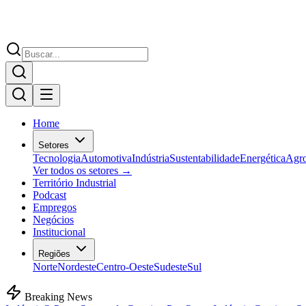
Home
Setores
Tecnologia
Automotiva
Indústria
Sustentabilidade
Energética
Agr
Ver todos os setores →
Território Industrial
Podcast
Empregos
Negócios
Institucional
Regiões
Norte
Nordeste
Centro-Oeste
Sudeste
Sul
Breaking News