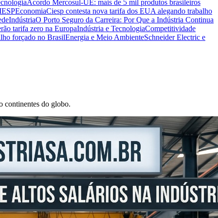
ecnologia
Acordo Mercosul-UE: mais de 5 mil produtos brasileiros
CIESP
Economia
Ciesp contesta nova tarifa dos EUA alegando trabalho
ede
Indústria
O Porto Seguro da Carreira: Por Que a Indústria Continua
rão tarifa zero na Europa
Indústria e Tecnologia
Competitividade
lho forçado no Brasil
Energia e Meio Ambiente
Schneider Electric e
o continentes do globo.