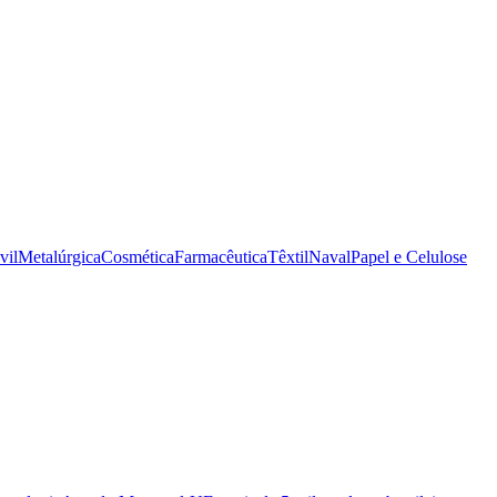
vil
Metalúrgica
Cosmética
Farmacêutica
Têxtil
Naval
Papel e Celulose