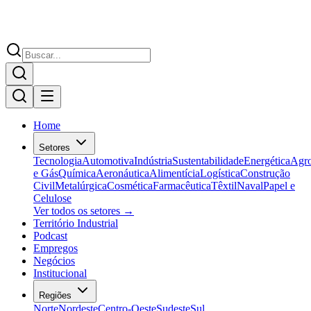
Home
Setores
Tecnologia
Automotiva
Indústria
Sustentabilidade
Energética
Agr
e Gás
Química
Aeronáutica
Alimentícia
Logística
Construção
Civil
Metalúrgica
Cosmética
Farmacêutica
Têxtil
Naval
Papel e
Celulose
Ver todos os setores →
Território Industrial
Podcast
Empregos
Negócios
Institucional
Regiões
Norte
Nordeste
Centro-Oeste
Sudeste
Sul