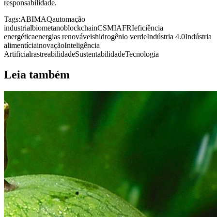
responsabilidade.
Tags:
ABIMAQ
automação
industrial
biometano
blockchain
CSMIAFRI
eficiência
energética
energias renováveis
hidrogênio verde
Indústria 4.0
Indústria
alimentícia
inovação
Inteligência
Artificial
rastreabilidade
Sustentabilidade
Tecnologia
Leia também