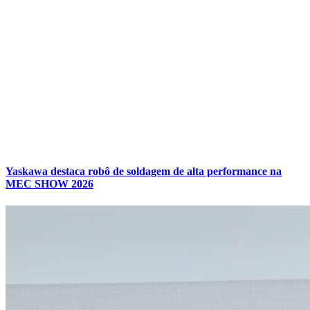
Yaskawa destaca robô de soldagem de alta performance na
MEC SHOW 2026