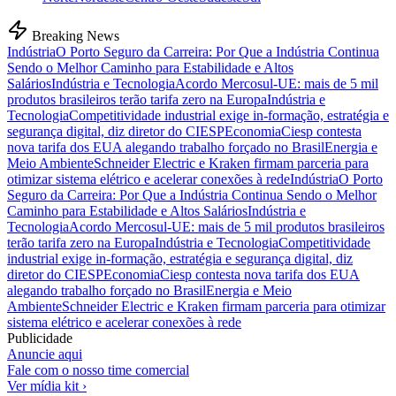
Breaking News
Indústria
O Porto Seguro da Carreira: Por Que a Indústria Continua
Sendo o Melhor Caminho para Estabilidade e Altos
Salários
Indústria e Tecnologia
Acordo Mercosul-UE: mais de 5 mil
produtos brasileiros terão tarifa zero na Europa
Indústria e
Tecnologia
Competitividade industrial exige in-formação, estratégia e
segurança digital, diz diretor do CIESP
Economia
Ciesp contesta
nova tarifa dos EUA alegando trabalho forçado no Brasil
Energia e
Meio Ambiente
Schneider Electric e Kraken firmam parceria para
otimizar sistema elétrico e acelerar conexões à rede
Indústria
O Porto
Seguro da Carreira: Por Que a Indústria Continua Sendo o Melhor
Caminho para Estabilidade e Altos Salários
Indústria e
Tecnologia
Acordo Mercosul-UE: mais de 5 mil produtos brasileiros
terão tarifa zero na Europa
Indústria e Tecnologia
Competitividade
industrial exige in-formação, estratégia e segurança digital, diz
diretor do CIESP
Economia
Ciesp contesta nova tarifa dos EUA
alegando trabalho forçado no Brasil
Energia e Meio
Ambiente
Schneider Electric e Kraken firmam parceria para otimizar
sistema elétrico e acelerar conexões à rede
Publicidade
Anuncie aqui
Fale com o nosso time comercial
Ver mídia kit ›