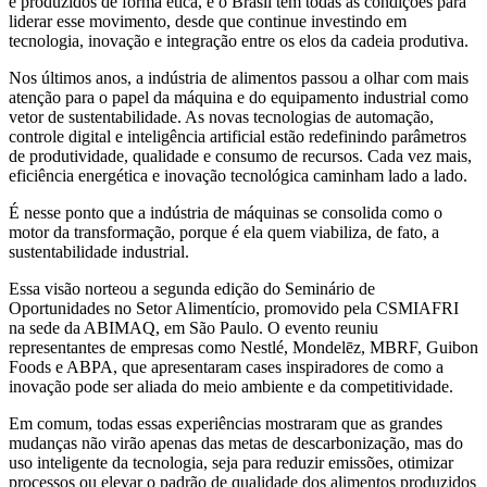
e produzidos de forma ética, e o Brasil tem todas as condições para
liderar esse movimento, desde que continue investindo em
tecnologia, inovação e integração entre os elos da cadeia produtiva.
Nos últimos anos, a indústria de alimentos passou a olhar com mais
atenção para o papel da máquina e do equipamento industrial como
vetor de sustentabilidade. As novas tecnologias de automação,
controle digital e inteligência artificial estão redefinindo parâmetros
de produtividade, qualidade e consumo de recursos. Cada vez mais,
eficiência energética e inovação tecnológica caminham lado a lado.
É nesse ponto que a indústria de máquinas se consolida como o
motor da transformação, porque é ela quem viabiliza, de fato, a
sustentabilidade industrial.
Essa visão norteou a segunda edição do Seminário de
Oportunidades no Setor Alimentício, promovido pela CSMIAFRI
na sede da ABIMAQ, em São Paulo. O evento reuniu
representantes de empresas como Nestlé, Mondelēz, MBRF, Guibon
Foods e ABPA, que apresentaram cases inspiradores de como a
inovação pode ser aliada do meio ambiente e da competitividade.
Em comum, todas essas experiências mostraram que as grandes
mudanças não virão apenas das metas de descarbonização, mas do
uso inteligente da tecnologia, seja para reduzir emissões, otimizar
processos ou elevar o padrão de qualidade dos alimentos produzidos