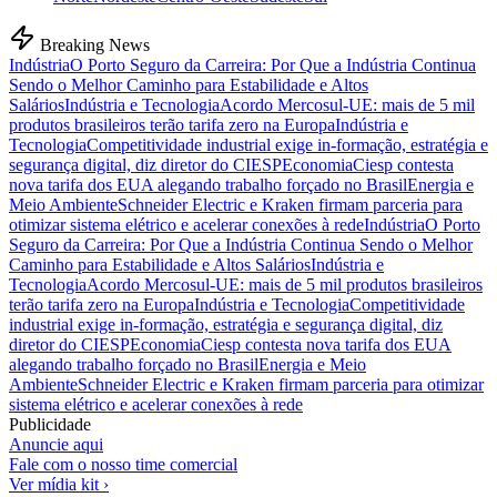
Breaking News
Indústria
O Porto Seguro da Carreira: Por Que a Indústria Continua
Sendo o Melhor Caminho para Estabilidade e Altos
Salários
Indústria e Tecnologia
Acordo Mercosul-UE: mais de 5 mil
produtos brasileiros terão tarifa zero na Europa
Indústria e
Tecnologia
Competitividade industrial exige in-formação, estratégia e
segurança digital, diz diretor do CIESP
Economia
Ciesp contesta
nova tarifa dos EUA alegando trabalho forçado no Brasil
Energia e
Meio Ambiente
Schneider Electric e Kraken firmam parceria para
otimizar sistema elétrico e acelerar conexões à rede
Indústria
O Porto
Seguro da Carreira: Por Que a Indústria Continua Sendo o Melhor
Caminho para Estabilidade e Altos Salários
Indústria e
Tecnologia
Acordo Mercosul-UE: mais de 5 mil produtos brasileiros
terão tarifa zero na Europa
Indústria e Tecnologia
Competitividade
industrial exige in-formação, estratégia e segurança digital, diz
diretor do CIESP
Economia
Ciesp contesta nova tarifa dos EUA
alegando trabalho forçado no Brasil
Energia e Meio
Ambiente
Schneider Electric e Kraken firmam parceria para otimizar
sistema elétrico e acelerar conexões à rede
Publicidade
Anuncie aqui
Fale com o nosso time comercial
Ver mídia kit ›