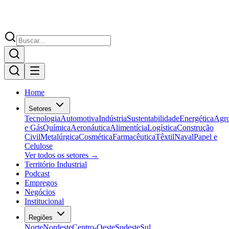
Home
Setores
Tecnologia
Automotiva
Indústria
Sustentabilidade
Energética
Agr
e Gás
Química
Aeronáutica
Alimentícia
Logística
Construção
Civil
Metalúrgica
Cosmética
Farmacêutica
Têxtil
Naval
Papel e
Celulose
Ver todos os setores →
Território Industrial
Podcast
Empregos
Negócios
Institucional
Regiões
Norte
Nordeste
Centro-Oeste
Sudeste
Sul