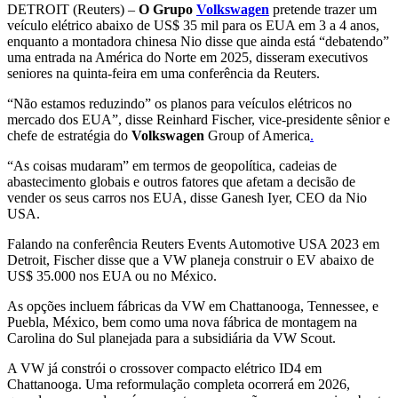
DETROIT (Reuters) –
O Grupo
Volkswagen
pretende trazer um
veículo elétrico abaixo de US$ 35 mil para os EUA em 3 a 4 anos,
enquanto a montadora chinesa Nio disse que ainda está “debatendo”
uma entrada na América do Norte em 2025, disseram executivos
seniores na quinta-feira em uma conferência da Reuters.
“Não estamos reduzindo” os planos para veículos elétricos no
mercado dos EUA”, disse Reinhard Fischer, vice-presidente sênior e
chefe de estratégia do
Volkswagen
Group of America
.
“As coisas mudaram” em termos de geopolítica, cadeias de
abastecimento globais e outros fatores que afetam a decisão de
vender os seus carros nos EUA, disse Ganesh Iyer, CEO da Nio
USA.
Falando na conferência Reuters Events Automotive USA 2023 em
Detroit, Fischer disse que a VW planeja construir o EV abaixo de
US$ 35.000 nos EUA ou no México.
As opções incluem fábricas da VW em Chattanooga, Tennessee, e
Puebla, México, bem como uma nova fábrica de montagem na
Carolina do Sul planejada para a subsidiária da VW Scout.
A VW já constrói o crossover compacto elétrico ID4 em
Chattanooga. Uma reformulação completa ocorrerá em 2026,