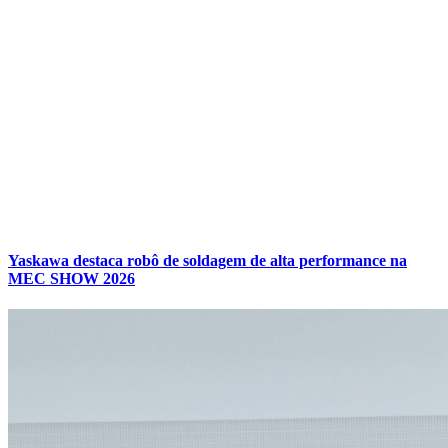
Yaskawa destaca robô de soldagem de alta performance na
MEC SHOW 2026