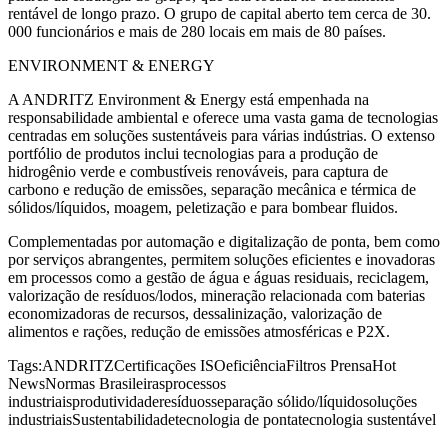
rentável de longo prazo. O grupo de capital aberto tem cerca de 30.
000 funcionários e mais de 280 locais em mais de 80 países.
ENVIRONMENT & ENERGY
A ANDRITZ Environment & Energy está empenhada na
responsabilidade ambiental e oferece uma vasta gama de tecnologias
centradas em soluções sustentáveis para várias indústrias. O extenso
portfólio de produtos inclui tecnologias para a produção de
hidrogênio verde e combustíveis renováveis, para captura de
carbono e redução de emissões, separação mecânica e térmica de
sólidos/líquidos, moagem, peletização e para bombear fluidos.
Complementadas por automação e digitalização de ponta, bem como
por serviços abrangentes, permitem soluções eficientes e inovadoras
em processos como a gestão de água e águas residuais, reciclagem,
valorização de resíduos/lodos, mineração relacionada com baterias
economizadoras de recursos, dessalinização, valorização de
alimentos e rações, redução de emissões atmosféricas e P2X.
Tags:
ANDRITZ
Certificações ISO
eficiência
Filtros Prensa
Hot
News
Normas Brasileiras
processos
industriais
produtividade
resíduos
separação sólido/líquido
soluções
industriais
Sustentabilidade
tecnologia de ponta
tecnologia sustentável