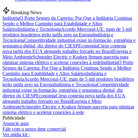
Breaking News
Indústria
O Porto Seguro da Carreira: Por Que a Indústria Continua
Sendo o Melhor Caminho para Estabilidade e Altos
Salários
Indústria e Tecnologia
Acordo Mercosul-UE: mais de 5 mil
produtos brasileiros terão tarifa zero na Europa
Indústria e
Tecnologia
Competitividade industrial exige in-formação, estratégia e
segurança digital, diz diretor do CIESP
Economia
Ciesp contesta
nova tarifa dos EUA alegando trabalho forçado no Brasil
Energia e
Meio Ambiente
Schneider Electric e Kraken firmam parceria para
otimizar sistema elétrico e acelerar conexões à rede
Indústria
O Porto
Seguro da Carreira: Por Que a Indústria Continua Sendo o Melhor
Caminho para Estabilidade e Altos Salários
Indústria e
Tecnologia
Acordo Mercosul-UE: mais de 5 mil produtos brasileiros
terão tarifa zero na Europa
Indústria e Tecnologia
Competitividade
industrial exige in-formação, estratégia e segurança digital, diz
diretor do CIESP
Economia
Ciesp contesta nova tarifa dos EUA
alegando trabalho forçado no Brasil
Energia e Meio
Ambiente
Schneider Electric e Kraken firmam parceria para otimizar
sistema elétrico e acelerar conexões à rede
Publicidade
Anuncie aqui
Fale com o nosso time comercial
Ver mídia kit ›