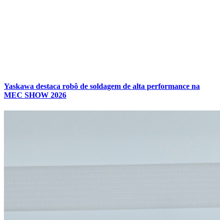
Yaskawa destaca robô de soldagem de alta performance na
MEC SHOW 2026