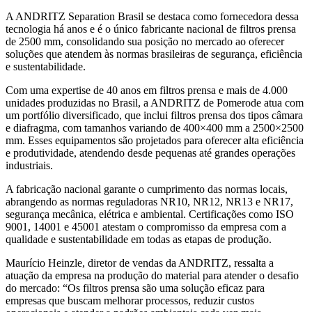
A ANDRITZ Separation Brasil se destaca como fornecedora dessa
tecnologia há anos e é o único fabricante nacional de filtros prensa
de 2500 mm, consolidando sua posição no mercado ao oferecer
soluções que atendem às normas brasileiras de segurança, eficiência
e sustentabilidade.
Com uma expertise de 40 anos em filtros prensa e mais de 4.000
unidades produzidas no Brasil, a ANDRITZ de Pomerode atua com
um portfólio diversificado, que inclui filtros prensa dos tipos câmara
e diafragma, com tamanhos variando de 400×400 mm a 2500×2500
mm. Esses equipamentos são projetados para oferecer alta eficiência
e produtividade, atendendo desde pequenas até grandes operações
industriais.
A fabricação nacional garante o cumprimento das normas locais,
abrangendo as normas reguladoras NR10, NR12, NR13 e NR17,
segurança mecânica, elétrica e ambiental. Certificações como ISO
9001, 14001 e 45001 atestam o compromisso da empresa com a
qualidade e sustentabilidade em todas as etapas de produção.
Maurício Heinzle, diretor de vendas da ANDRITZ, ressalta a
atuação da empresa na produção do material para atender o desafio
do mercado: “Os filtros prensa são uma solução eficaz para
empresas que buscam melhorar processos, reduzir custos