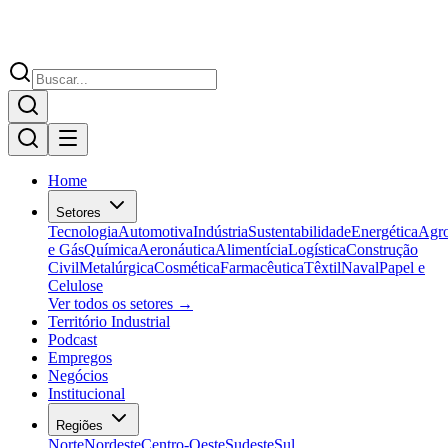
Home
Setores
Tecnologia
Automotiva
Indústria
Sustentabilidade
Energética
Agr
e Gás
Química
Aeronáutica
Alimentícia
Logística
Construção
Civil
Metalúrgica
Cosmética
Farmacêutica
Têxtil
Naval
Papel e
Celulose
Ver todos os setores →
Território Industrial
Podcast
Empregos
Negócios
Institucional
Regiões
Norte
Nordeste
Centro-Oeste
Sudeste
Sul