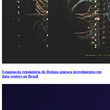
Estagnação regulatória do Redata ameaça investimentos em
data centers no Brasil