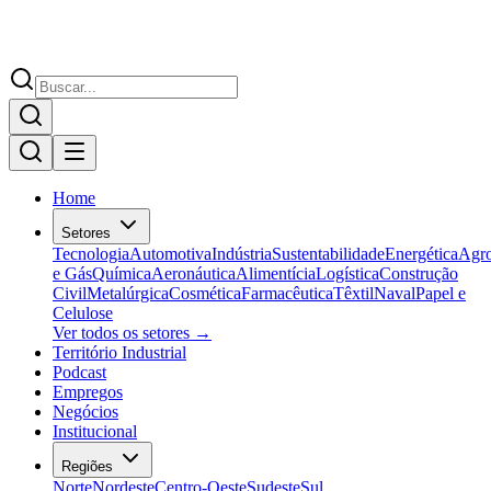
Home
Setores
Tecnologia
Automotiva
Indústria
Sustentabilidade
Energética
Agr
e Gás
Química
Aeronáutica
Alimentícia
Logística
Construção
Civil
Metalúrgica
Cosmética
Farmacêutica
Têxtil
Naval
Papel e
Celulose
Ver todos os setores →
Território Industrial
Podcast
Empregos
Negócios
Institucional
Regiões
Norte
Nordeste
Centro-Oeste
Sudeste
Sul