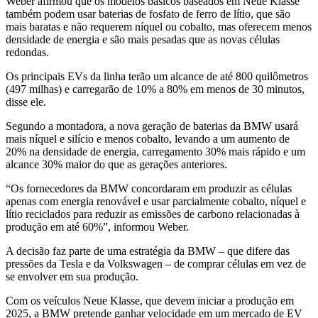
Weber afirmou que os modelos básicos baseados em Neue Klasse
também podem usar baterias de fosfato de ferro de lítio, que são
mais baratas e não requerem níquel ou cobalto, mas oferecem menos
densidade de energia e são mais pesadas que as novas células
redondas.
Os principais EVs da linha terão um alcance de até 800 quilômetros
(497 milhas) e carregarão de 10% a 80% em menos de 30 minutos,
disse ele.
Segundo a montadora, a nova geração de baterias da BMW usará
mais níquel e silício e menos cobalto, levando a um aumento de
20% na densidade de energia, carregamento 30% mais rápido e um
alcance 30% maior do que as gerações anteriores.
“Os fornecedores da BMW concordaram em produzir as células
apenas com energia renovável e usar parcialmente cobalto, níquel e
lítio reciclados para reduzir as emissões de carbono relacionadas à
produção em até 60%”, informou Weber.
A decisão faz parte de uma estratégia da BMW – que difere das
pressões da Tesla e da Volkswagen – de comprar células em vez de
se envolver em sua produção.
Com os veículos Neue Klasse, que devem iniciar a produção em
2025, a BMW pretende ganhar velocidade em um mercado de EV