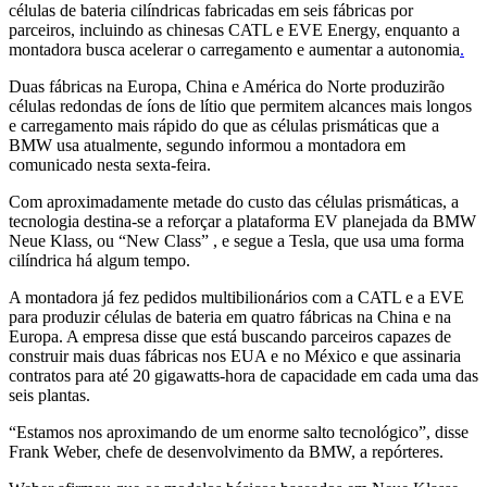
células de bateria cilíndricas fabricadas em seis fábricas por
parceiros, incluindo as chinesas CATL e EVE Energy, enquanto a
montadora busca acelerar o carregamento e aumentar a autonomia
.
Duas fábricas na Europa, China e América do Norte produzirão
células redondas de íons de lítio que permitem alcances mais longos
e carregamento mais rápido do que as células prismáticas que a
BMW usa atualmente, segundo informou a montadora em
comunicado nesta sexta-feira.
Com aproximadamente metade do custo das células prismáticas, a
tecnologia destina-se a reforçar a plataforma EV planejada da BMW
Neue Klass, ou “New Class” , e segue a Tesla, que usa uma forma
cilíndrica há algum tempo.
A montadora já fez pedidos multibilionários com a CATL e a EVE
para produzir células de bateria em quatro fábricas na China e na
Europa. A empresa disse que está buscando parceiros capazes de
construir mais duas fábricas nos EUA e no México e que assinaria
contratos para até 20 gigawatts-hora de capacidade em cada uma das
seis plantas.
“Estamos nos aproximando de um enorme salto tecnológico”, disse
Frank Weber, chefe de desenvolvimento da BMW, a repórteres.