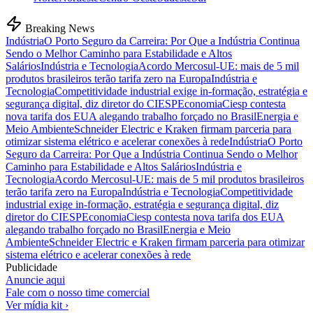
Breaking News
Indústria
O Porto Seguro da Carreira: Por Que a Indústria Continua
Sendo o Melhor Caminho para Estabilidade e Altos
Salários
Indústria e Tecnologia
Acordo Mercosul-UE: mais de 5 mil
produtos brasileiros terão tarifa zero na Europa
Indústria e
Tecnologia
Competitividade industrial exige in-formação, estratégia e
segurança digital, diz diretor do CIESP
Economia
Ciesp contesta
nova tarifa dos EUA alegando trabalho forçado no Brasil
Energia e
Meio Ambiente
Schneider Electric e Kraken firmam parceria para
otimizar sistema elétrico e acelerar conexões à rede
Indústria
O Porto
Seguro da Carreira: Por Que a Indústria Continua Sendo o Melhor
Caminho para Estabilidade e Altos Salários
Indústria e
Tecnologia
Acordo Mercosul-UE: mais de 5 mil produtos brasileiros
terão tarifa zero na Europa
Indústria e Tecnologia
Competitividade
industrial exige in-formação, estratégia e segurança digital, diz
diretor do CIESP
Economia
Ciesp contesta nova tarifa dos EUA
alegando trabalho forçado no Brasil
Energia e Meio
Ambiente
Schneider Electric e Kraken firmam parceria para otimizar
sistema elétrico e acelerar conexões à rede
Publicidade
Anuncie aqui
Fale com o nosso time comercial
Ver mídia kit ›