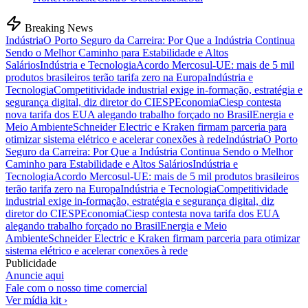
Breaking News
Indústria
O Porto Seguro da Carreira: Por Que a Indústria Continua
Sendo o Melhor Caminho para Estabilidade e Altos
Salários
Indústria e Tecnologia
Acordo Mercosul-UE: mais de 5 mil
produtos brasileiros terão tarifa zero na Europa
Indústria e
Tecnologia
Competitividade industrial exige in-formação, estratégia e
segurança digital, diz diretor do CIESP
Economia
Ciesp contesta
nova tarifa dos EUA alegando trabalho forçado no Brasil
Energia e
Meio Ambiente
Schneider Electric e Kraken firmam parceria para
otimizar sistema elétrico e acelerar conexões à rede
Indústria
O Porto
Seguro da Carreira: Por Que a Indústria Continua Sendo o Melhor
Caminho para Estabilidade e Altos Salários
Indústria e
Tecnologia
Acordo Mercosul-UE: mais de 5 mil produtos brasileiros
terão tarifa zero na Europa
Indústria e Tecnologia
Competitividade
industrial exige in-formação, estratégia e segurança digital, diz
diretor do CIESP
Economia
Ciesp contesta nova tarifa dos EUA
alegando trabalho forçado no Brasil
Energia e Meio
Ambiente
Schneider Electric e Kraken firmam parceria para otimizar
sistema elétrico e acelerar conexões à rede
Publicidade
Anuncie aqui
Fale com o nosso time comercial
Ver mídia kit ›