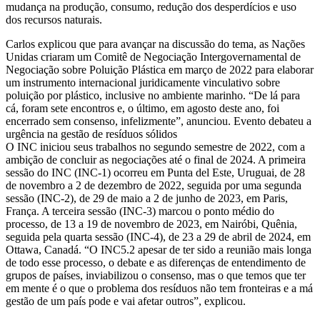
mudança na produção, consumo, redução dos desperdícios e uso
dos recursos naturais.
Carlos explicou que para avançar na discussão do tema, as Nações
Unidas criaram um Comitê de Negociação Intergovernamental de
Negociação sobre Poluição Plástica em março de 2022 para elaborar
um instrumento internacional juridicamente vinculativo sobre
poluição por plástico, inclusive no ambiente marinho. “De lá para
cá, foram sete encontros e, o último, em agosto deste ano, foi
encerrado sem consenso, infelizmente”, anunciou. Evento debateu a
urgência na gestão de resíduos sólidos
O INC iniciou seus trabalhos no segundo semestre de 2022, com a
ambição de concluir as negociações até o final de 2024. A primeira
sessão do INC (INC-1) ocorreu em Punta del Este, Uruguai, de 28
de novembro a 2 de dezembro de 2022, seguida por uma segunda
sessão (INC-2), de 29 de maio a 2 de junho de 2023, em Paris,
França. A terceira sessão (INC-3) marcou o ponto médio do
processo, de 13 a 19 de novembro de 2023, em Nairóbi, Quênia,
seguida pela quarta sessão (INC-4), de 23 a 29 de abril de 2024, em
Ottawa, Canadá. “O INC5.2 apesar de ter sido a reunião mais longa
de todo esse processo, o debate e as diferenças de entendimento de
grupos de países, inviabilizou o consenso, mas o que temos que ter
em mente é o que o problema dos resíduos não tem fronteiras e a má
gestão de um país pode e vai afetar outros”, explicou.