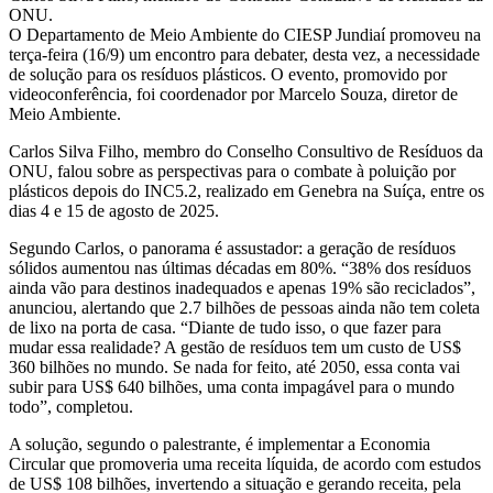
ONU.
O Departamento de Meio Ambiente do CIESP Jundiaí promoveu na
terça-feira (16/9) um encontro para debater, desta vez, a necessidade
de solução para os resíduos plásticos. O evento, promovido por
videoconferência, foi coordenador por Marcelo Souza, diretor de
Meio Ambiente.
Carlos Silva Filho, membro do Conselho Consultivo de Resíduos da
ONU, falou sobre as perspectivas para o combate à poluição por
plásticos depois do INC5.2, realizado em Genebra na Suíça, entre os
dias 4 e 15 de agosto de 2025.
Segundo Carlos, o panorama é assustador: a geração de resíduos
sólidos aumentou nas últimas décadas em 80%. “38% dos resíduos
ainda vão para destinos inadequados e apenas 19% são reciclados”,
anunciou, alertando que 2.7 bilhões de pessoas ainda não tem coleta
de lixo na porta de casa. “Diante de tudo isso, o que fazer para
mudar essa realidade? A gestão de resíduos tem um custo de US$
360 bilhões no mundo. Se nada for feito, até 2050, essa conta vai
subir para US$ 640 bilhões, uma conta impagável para o mundo
todo”, completou.
A solução, segundo o palestrante, é implementar a Economia
Circular que promoveria uma receita líquida, de acordo com estudos
de US$ 108 bilhões, invertendo a situação e gerando receita, pela