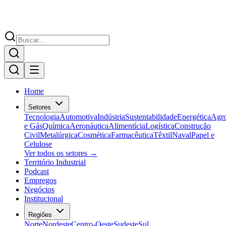
Home
Setores
Tecnologia
Automotiva
Indústria
Sustentabilidade
Energética
Agr
e Gás
Química
Aeronáutica
Alimentícia
Logística
Construção
Civil
Metalúrgica
Cosmética
Farmacêutica
Têxtil
Naval
Papel e
Celulose
Ver todos os setores →
Território Industrial
Podcast
Empregos
Negócios
Institucional
Regiões
Norte
Nordeste
Centro-Oeste
Sudeste
Sul