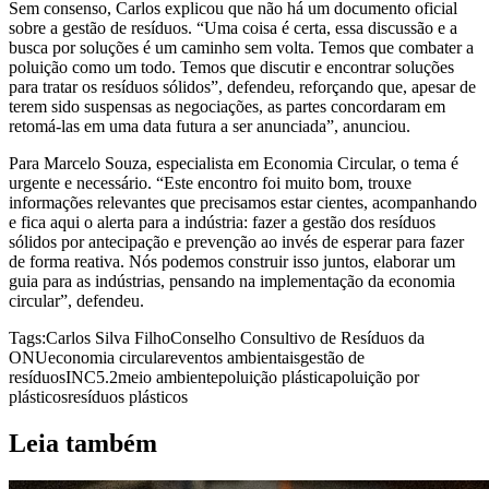
Sem consenso, Carlos explicou que não há um documento oficial
sobre a gestão de resíduos. “Uma coisa é certa, essa discussão e a
busca por soluções é um caminho sem volta. Temos que combater a
poluição como um todo. Temos que discutir e encontrar soluções
para tratar os resíduos sólidos”, defendeu, reforçando que, apesar de
terem sido suspensas as negociações, as partes concordaram em
retomá-las em uma data futura a ser anunciada”, anunciou.
Para Marcelo Souza, especialista em Economia Circular, o tema é
urgente e necessário. “Este encontro foi muito bom, trouxe
informações relevantes que precisamos estar cientes, acompanhando
e fica aqui o alerta para a indústria: fazer a gestão dos resíduos
sólidos por antecipação e prevenção ao invés de esperar para fazer
de forma reativa. Nós podemos construir isso juntos, elaborar um
guia para as indústrias, pensando na implementação da economia
circular”, defendeu.
Tags:
Carlos Silva Filho
Conselho Consultivo de Resíduos da
ONU
economia circular
eventos ambientais
gestão de
resíduos
INC5.2
meio ambiente
poluição plástica
poluição por
plásticos
resíduos plásticos
Leia também