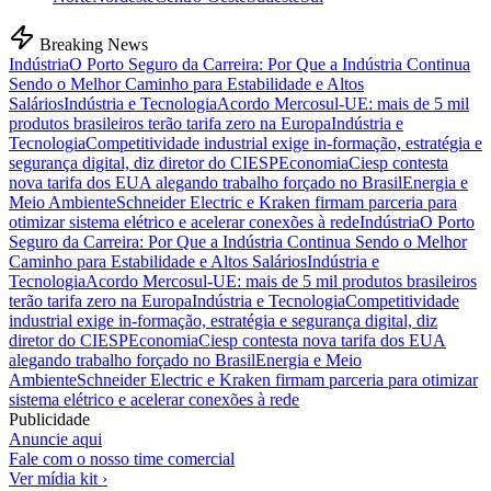
Breaking News
Indústria
O Porto Seguro da Carreira: Por Que a Indústria Continua
Sendo o Melhor Caminho para Estabilidade e Altos
Salários
Indústria e Tecnologia
Acordo Mercosul-UE: mais de 5 mil
produtos brasileiros terão tarifa zero na Europa
Indústria e
Tecnologia
Competitividade industrial exige in-formação, estratégia e
segurança digital, diz diretor do CIESP
Economia
Ciesp contesta
nova tarifa dos EUA alegando trabalho forçado no Brasil
Energia e
Meio Ambiente
Schneider Electric e Kraken firmam parceria para
otimizar sistema elétrico e acelerar conexões à rede
Indústria
O Porto
Seguro da Carreira: Por Que a Indústria Continua Sendo o Melhor
Caminho para Estabilidade e Altos Salários
Indústria e
Tecnologia
Acordo Mercosul-UE: mais de 5 mil produtos brasileiros
terão tarifa zero na Europa
Indústria e Tecnologia
Competitividade
industrial exige in-formação, estratégia e segurança digital, diz
diretor do CIESP
Economia
Ciesp contesta nova tarifa dos EUA
alegando trabalho forçado no Brasil
Energia e Meio
Ambiente
Schneider Electric e Kraken firmam parceria para otimizar
sistema elétrico e acelerar conexões à rede
Publicidade
Anuncie aqui
Fale com o nosso time comercial
Ver mídia kit ›