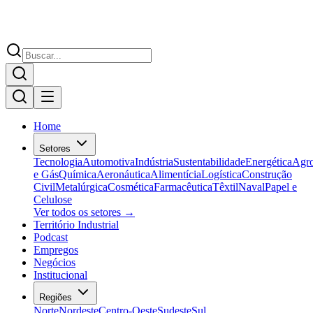
Home
Setores
Tecnologia
Automotiva
Indústria
Sustentabilidade
Energética
Agr
e Gás
Química
Aeronáutica
Alimentícia
Logística
Construção
Civil
Metalúrgica
Cosmética
Farmacêutica
Têxtil
Naval
Papel e
Celulose
Ver todos os setores →
Território Industrial
Podcast
Empregos
Negócios
Institucional
Regiões
Norte
Nordeste
Centro-Oeste
Sudeste
Sul