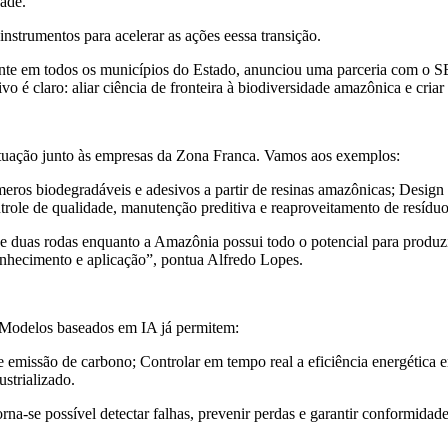
dade.
instrumentos para acelerar as ações eessa transição.
te em todos os municípios do Estado, anunciou uma parceria com o SE
vo é claro: aliar ciência de fronteira à biodiversidade amazônica e criar
tuação junto às empresas da Zona Franca. Vamos aos exemplos:
eros biodegradáveis e adesivos a partir de resinas amazônicas; Design
role de qualidade, manutenção preditiva e reaproveitamento de resíduo
de duas rodas enquanto a Amazônia possui todo o potencial para produzi
conhecimento e aplicação”, pontua Alfredo Lopes.
. Modelos baseados em IA já permitem:
e emissão de carbono; Controlar em tempo real a eficiência energética
ustrializado.
orna-se possível detectar falhas, prevenir perdas e garantir conformida