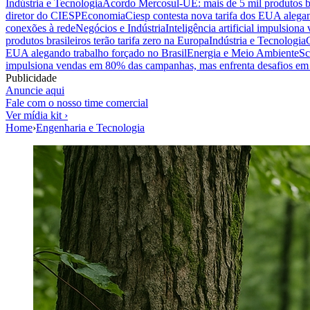
Indústria e Tecnologia
Acordo Mercosul-UE: mais de 5 mil produtos bra
diretor do CIESP
Economia
Ciesp contesta nova tarifa dos EUA alegan
conexões à rede
Negócios e Indústria
Inteligência artificial impulsio
produtos brasileiros terão tarifa zero na Europa
Indústria e Tecnologia
EUA alegando trabalho forçado no Brasil
Energia e Meio Ambiente
Sc
impulsiona vendas em 80% das campanhas, mas enfrenta desafios em 
Publicidade
Anuncie aqui
Fale com o nosso time comercial
Ver mídia kit ›
Home
›
Engenharia e Tecnologia