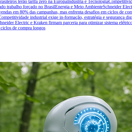
sileiros terão tarifa zero na Europa
Indústria e Tecnologia
Competitivid
do trabalho forçado no Brasil
Energia e Meio Ambiente
Schneider Elect
na vendas em 80% das campanhas, mas enfrenta desafios em ciclos de co
Competitividade industrial exige in-formação, estratégia e segurança dig
hneider Electric e Kraken firmam parceria para otimizar sistema elétric
ciclos de compra longos