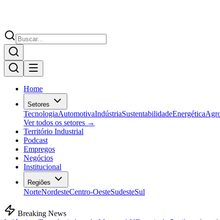
Home
Setores
Tecnologia
Automotiva
Indústria
Sustentabilidade
Energética
Agr
Ver todos os setores →
Território Industrial
Podcast
Empregos
Negócios
Institucional
Regiões
Norte
Nordeste
Centro-Oeste
Sudeste
Sul
Breaking News