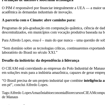
O PIM é responsável por financiar integralmente a UEA — a maior un
acadêmica às demandas industriais de inovação.
A parceria com o Cimatec abre caminho para:
Programas de pós-graduação em computação quântica, ciência de dados
descentralizados, em municípios com vocação produtiva baseada na b
Para Alfredo Lopes, essa é – mais do que nunca – uma questão de sob
“Sem domínio sobre as tecnologias críticas, continuaremos exportand
laboratório do Brasil no século XXI.”
Desafio da indústria: da dependência à liderança
O CIEAM está convidando as empresas do Polo Industrial de Manaus 
em soluções reais para a indústria amazônica, capazes de gerar emprego,
“O Brasil precisa de um projeto industrial que combine
inteligência a
em pé”, conclui Alfredo Lopes.
Tags:
Alfredo Lopes
Amazônia
bioeconomia
Biorecursos
CIEAM
compu
de Manaus