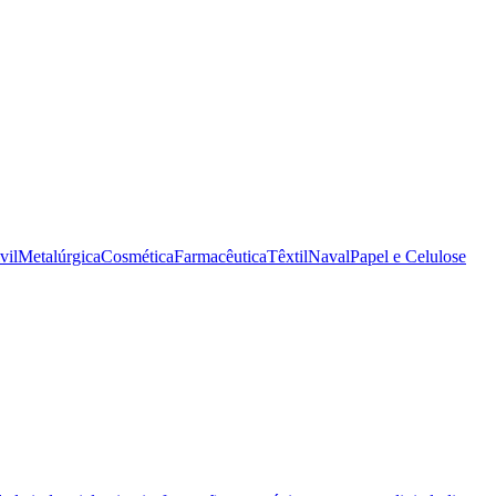
vil
Metalúrgica
Cosmética
Farmacêutica
Têxtil
Naval
Papel e Celulose