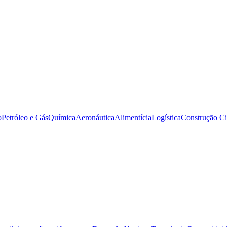
o
Petróleo e Gás
Química
Aeronáutica
Alimentícia
Logística
Construção Ci