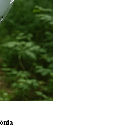
zônia