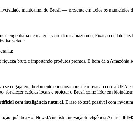
iversidade multicampi do Brasil —, presente em todos os municípios d
 e engenharia de materiais com foco amazônico; Fixação de talentos l
iodiversidade.
erania:
o riqueza bruta e importando produtos prontos. É hora de a Amazônia se
a se engajarem diretamente em consórcios de inovação com a UEA e o C
 fortalecer cadeias locais e projetar o Brasil como líder em bioindústri
rtificial com inteligência natural
. E isso só será possível com investim
tação quântica
Hot News
IA
indústria
inovação
Inteligência Artificial
PIM