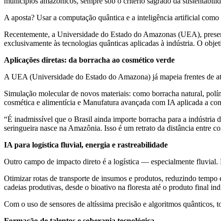
municípios amazônicos, sempre sob o critério sagrado da sustentabili
A aposta? Usar a computação quântica e a inteligência artificial como 
Recentemente, a Universidade do Estado do Amazonas (UEA), presen
exclusivamente às tecnologias quânticas aplicadas à indústria. O objeti
Aplicações diretas: da borracha ao cosmético verde
A UEA (Universidade do Estado do Amazona) já mapeia frentes de a
Simulação molecular de novos materiais: como borracha natural, polím
cosmética e alimentícia e Manufatura avançada com IA aplicada a cont
“É inadmissível que o Brasil ainda importe borracha para a indústria 
seringueira nasce na Amazônia. Isso é um retrato da distância entre 
IA para logística fluvial, energia e rastreabilidade
Outro campo de impacto direto é a logística — especialmente fluvial
Otimizar rotas de transporte de insumos e produtos, reduzindo tempo 
cadeias produtivas, desde o bioativo na floresta até o produto final ind
Com o uso de sensores de altíssima precisão e algoritmos quânticos, t
Formação de talentos e soberania tecnológica