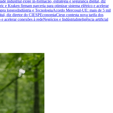
ade industrial exige in-formação, estratégia e segurança digital, diz
ric e Kraken firmam parceria para otimizar sistema elétrico e acelerar
mpra longos
Indústria e Tecnologia
Acordo Mercosul-UE: mais de 5 mil
ital, diz diretor do CIESP
Economia
Ciesp contesta nova tarifa dos
o e acelerar conexões à rede
Negócios e Indústria
Inteligência artificial