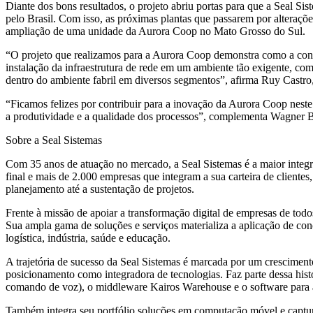
Diante dos bons resultados, o projeto abriu portas para que a Seal S
pelo Brasil. Com isso, as próximas plantas que passarem por alteraçõ
ampliação de uma unidade da Aurora Coop no Mato Grosso do Sul.
“O projeto que realizamos para a Aurora Coop demonstra como a conect
instalação da infraestrutura de rede em um ambiente tão exigente, com
dentro do ambiente fabril em diversos segmentos”, afirma Ruy Castr
“Ficamos felizes por contribuir para a inovação da Aurora Coop neste 
a produtividade e a qualidade dos processos”, complementa Wagner 
Sobre a Seal Sistemas
Com 35 anos de atuação no mercado, a Seal Sistemas é a maior integr
final e mais de 2.000 empresas que integram a sua carteira de client
planejamento até a sustentação de projetos.
Frente à missão de apoiar a transformação digital de empresas de tod
Sua ampla gama de soluções e serviços materializa a aplicação de co
logística, indústria, saúde e educação.
A trajetória de sucesso da Seal Sistemas é marcada por um crescimen
posicionamento como integradora de tecnologias. Faz parte dessa histór
comando de voz), o middleware Kairos Warehouse e o software para a
Também integra seu portfólio soluções em computação móvel e captura 