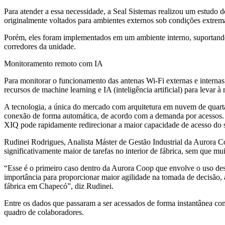
Para atender a essa necessidade, a Seal Sistemas realizou um estud
originalmente voltados para ambientes externos sob condições extrem
Porém, eles foram implementados em um ambiente interno, suportando a
corredores da unidade.
Monitoramento remoto com IA
Para monitorar o funcionamento das antenas Wi-Fi externas e inter
recursos de machine learning e IA (inteligência artificial) para levar 
A tecnologia, a única do mercado com arquitetura em nuvem de quart
conexão de forma automática, de acordo com a demanda por acessos. P
XIQ pode rapidamente redirecionar a maior capacidade de acesso do s
Rudinei Rodrigues, Analista Máster de Gestão Industrial da Aurora C
significativamente maior de tarefas no interior de fábrica, sem que 
“Esse é o primeiro caso dentro da Aurora Coop que envolve o uso des
importância para proporcionar maior agilidade na tomada de decisão, 
fábrica em Chapecó”, diz Rudinei.
Entre os dados que passaram a ser acessados de forma instantânea co
quadro de colaboradores.