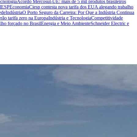
ecnologia
Acordo Mercosul-UE: mais de 5 mil produtos brasileiros
CIESP
Economia
Ciesp contesta nova tarifa dos EUA alegando trabalho
ede
Indústria
O Porto Seguro da Carreira: Por Que a Indústria Continua
rão tarifa zero na Europa
Indústria e Tecnologia
Competitividade
lho forçado no Brasil
Energia e Meio Ambiente
Schneider Electric e