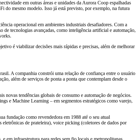
conectividade em outras áreas e unidades da Aurora Coop espalhadas
Fi do mesmo modelo. Isso já está previsto, por exemplo, na futura
ciência operacional em ambientes industriais desafiadores. Com a
o de tecnologias avançadas, como inteligência artificial e automação,
works.
etivo é viabilizar decisões mais rápidas e precisas, além de melhorar
asil. A companhia constrói uma relação de confiança entre o usuário
omação, além de serviços de ponta a ponta que contemplam desde o
 mais novas tendências globais de consumo e automação de negócios.
hings e Machine Learning – em segmentos estratégicos como varejo,
 sua fundação como revendedora em 1988 até o seu atual
eletrônicas de prateleira), voice picking (coletores de dados por
 em infraestrutura para redes sem fio locais e metropolitanas.