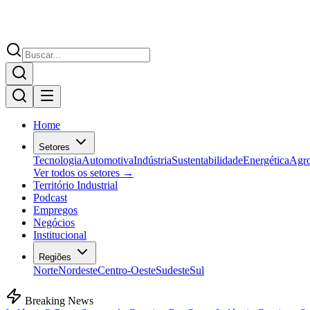
Home
Setores
Tecnologia
Automotiva
Indústria
Sustentabilidade
Energética
Agr
Ver todos os setores →
Território Industrial
Podcast
Empregos
Negócios
Institucional
Regiões
Norte
Nordeste
Centro-Oeste
Sudeste
Sul
Breaking News