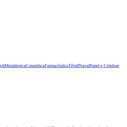
vil
Metalúrgica
Cosmética
Farmacêutica
Têxtil
Naval
Papel e Celulose