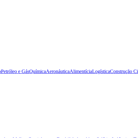
o
Petróleo e Gás
Química
Aeronáutica
Alimentícia
Logística
Construção Ci