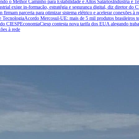
endo o Melhor Caminho para Estabilidade e Altos Salários
Indústria e T
trial exige in-formação, estratégia e segurança digital, diz diretor do 
n firmam parceria para otimizar sistema elétrico e acelerar conexões à r
 e Tecnologia
Acordo Mercosul-UE: mais de 5 mil produtos brasileiros te
or do CIESP
Economia
Ciesp contesta nova tarifa dos EUA alegando traba
xões à rede