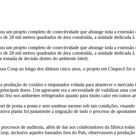
tou um projeto completo de conectividade que abrange toda a extensã
s de 28 mil metros quadrados de área construída, a unidade dedicada 
tou um projeto completo de conectividade que abrange toda a extensã
s de 28 mil metros quadrados de área construída, a unidade dedicada 
a tomada de decisão dentro do ambiente fabril.
ra Coop ao longo dos últimos cinco anos, o projeto em Chapecó foi o 
 a produção de cozidos e empanados voltada para abastecer o mercado in
s principais dores. Um agravante era a necessidade de viabilizar uma co
to frio nos ambientes refrigerados quanto para muito calor em outros a
net de ponta a ponta e sem sombras mesmo sob tais condições, visando 
 nova planta foi justamente a migração de todo o processo de apontamen
processos de auditoria, além de dar aos colaboradores da fábrica todas
oop, inclusive aqueles baseados fora do País, observassem a produção 