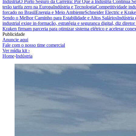
Indústria
O Porto Seguro da Carreira: Por Que a Indústria Continua S
terão tarifa zero na Europa
Indústria e Tecnologia
Competitividade indus
forçado no Brasil
Energia e Meio Ambiente
Schneider Electric e Krake
Sendo o Melhor Caminho para Estabilidade e Altos Salários
Indústria
industrial exige in-formação, estratégia e segurança digital, diz diret
Kraken firmam parceria para otimizar sistema elétrico e acelerar cone
Publicidade
Anuncie aqui
Fale com o nosso time comercial
Ver mídia kit ›
Home
›
Indústria