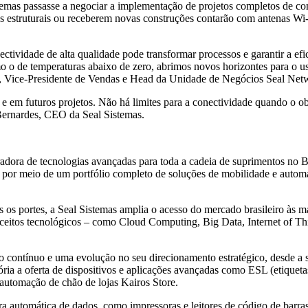
istemas passasse a negociar a implementação de projetos completos de 
es estruturais ou receberem novas construções contarão com antenas Wi-
ividade de alta qualidade pode transformar processos e garantir a efi
o o de temperaturas abaixo de zero, abrimos novos horizontes para o us
o, Vice-Presidente de Vendas e Head da Unidade de Negócios Seal Net
e em futuros projetos. Não há limites para a conectividade quando o obj
Bernardes, CEO da Seal Sistemas.
adora de tecnologias avançadas para toda a cadeia de suprimentos no Br
es, por meio de um portfólio completo de soluções de mobilidade e aut
os os portes, a Seal Sistemas amplia o acesso do mercado brasileiro às
nceitos tecnológicos – como Cloud Computing, Big Data, Internet of T
to contínuo e uma evolução no seu direcionamento estratégico, desde a
ia a oferta de dispositivos e aplicações avançadas como ESL (etiquetas 
utomação de chão de lojas Kairos Store.
automática de dados, como impressoras e leitores de código de barras, e