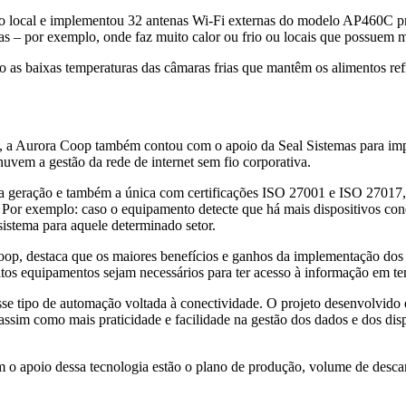
o do local e implementou 32 antenas Wi-Fi externas do modelo AP460C 
as – por exemplo, onde faz muito calor ou frio ou locais que possuem 
s baixas temperaturas das câmaras frias que mantêm os alimentos refri
nas, a Aurora Coop também contou com o apoio da Seal Sistemas para 
à nuvem a gestão da rede de internet sem fio corporativa.
a geração e também a única com certificações ISO 27001 e ISO 27017,
or exemplo: caso o equipamento detecte que há mais dispositivos cone
istema para aquele determinado setor.
oop, destaca que os maiores benefícios e ganhos da implementação dos
muitos equipamentos sejam necessários para ter acesso à informação em t
se tipo de automação voltada à conectividade. O projeto desenvolvido
assim como mais praticidade e facilidade na gestão dos dados e dos dis
m o apoio dessa tecnologia estão o plano de produção, volume de desca