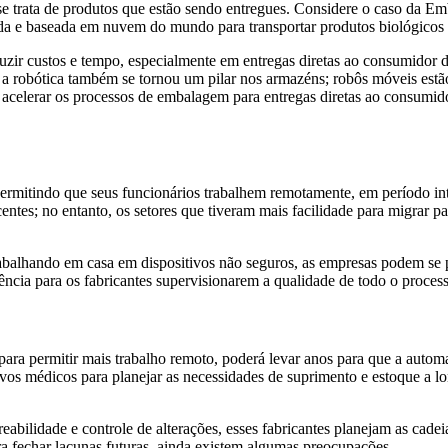
 trata de produtos que estão sendo entregues. Considere o caso da Em
rada e baseada em nuvem do mundo para transportar produtos biológicos 
duzir custos e tempo, especialmente em entregas diretas ao consumidor de
 robótica também se tornou um pilar nos armazéns; robôs móveis estão 
a acelerar os processos de embalagem para entregas diretas ao consumid
rmitindo que seus funcionários trabalhem remotamente, em período int
ecentes; no entanto, os setores que tiveram mais facilidade para migra
balhando em casa em dispositivos não seguros, as empresas podem se p
ia para os fabricantes supervisionarem a qualidade de todo o proces
ara permitir mais trabalho remoto, poderá levar anos para que a automa
vos médicos para planejar as necessidades de suprimento e estoque a l
eabilidade e controle de alterações, esses fabricantes planejam as cad
ra fechar lacunas futuras, ainda existem algumas preocupações.