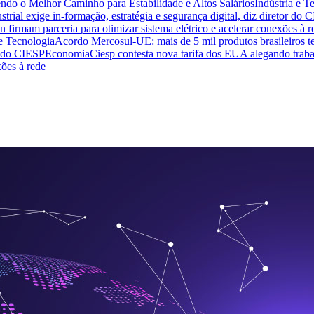
endo o Melhor Caminho para Estabilidade e Altos Salários
Indústria e T
trial exige in-formação, estratégia e segurança digital, diz diretor do 
n firmam parceria para otimizar sistema elétrico e acelerar conexões à r
 e Tecnologia
Acordo Mercosul-UE: mais de 5 mil produtos brasileiros te
or do CIESP
Economia
Ciesp contesta nova tarifa dos EUA alegando traba
xões à rede