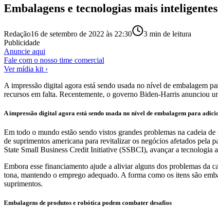
Embalagens e tecnologias mais inteligente
Redação
16 de setembro de 2022 às 22:30
3
min de leitura
Publicidade
Anuncie aqui
Fale com o nosso time comercial
Ver mídia kit ›
A impressão digital agora está sendo usada no nível de embalagem pa
recursos em falta. Recentemente, o governo Biden-Harris anunciou um
A impressão digital agora está sendo usada no nível de embalagem para adicio
Em todo o mundo estão sendo vistos grandes problemas na cadeia de 
de suprimentos americana para revitalizar os negócios afetados pela 
State Small Business Credit Initiative (SSBCI), avançar a tecnologia 
Embora esse financiamento ajude a aliviar alguns dos problemas da c
tona, mantendo o emprego adequado. A forma como os itens são embal
suprimentos.
Embalagens de produtos e robótica podem combater desafios