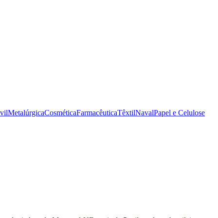
vil
Metalúrgica
Cosmética
Farmacêutica
Têxtil
Naval
Papel e Celulose