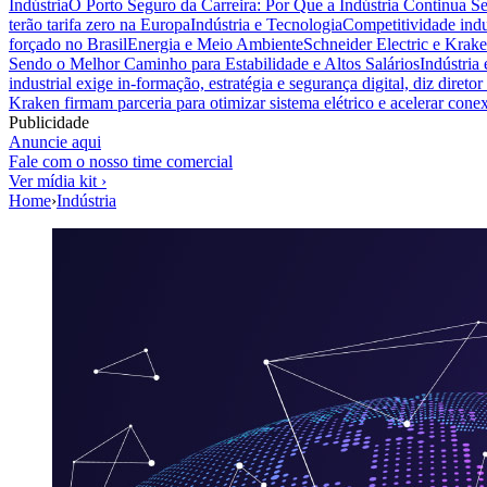
Indústria
O Porto Seguro da Carreira: Por Que a Indústria Continua S
terão tarifa zero na Europa
Indústria e Tecnologia
Competitividade indus
forçado no Brasil
Energia e Meio Ambiente
Schneider Electric e Krake
Sendo o Melhor Caminho para Estabilidade e Altos Salários
Indústria
industrial exige in-formação, estratégia e segurança digital, diz diret
Kraken firmam parceria para otimizar sistema elétrico e acelerar cone
Publicidade
Anuncie aqui
Fale com o nosso time comercial
Ver mídia kit ›
Home
›
Indústria