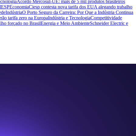
ecnologia
Acordo Mercosul-UE: mais de 5 mil produtos brasileiros
CIESP
Economia
Ciesp contesta nova tarifa dos EUA alegando trabalho
ede
Indústria
O Porto Seguro da Carreira: Por Que a Indústria Continua
rão tarifa zero na Europa
Indústria e Tecnologia
Competitividade
lho forçado no Brasil
Energia e Meio Ambiente
Schneider Electric e