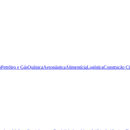
o
Petróleo e Gás
Química
Aeronáutica
Alimentícia
Logística
Construção Ci