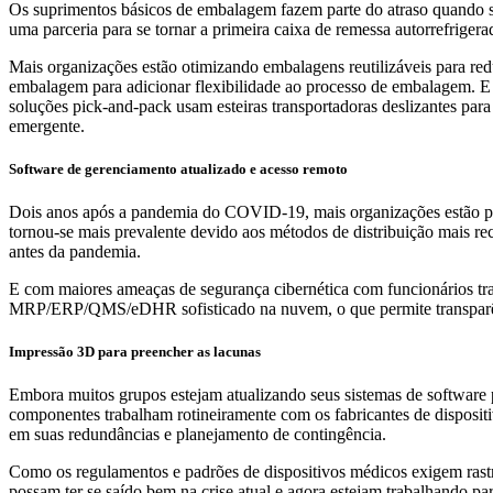
Os suprimentos básicos de embalagem fazem parte do atraso quando se
uma parceria para se tornar a primeira caixa de remessa autorrefrige
Mais organizações estão otimizando embalagens reutilizáveis ​​para re
embalagem para adicionar flexibilidade ao processo de embalagem. E a
soluções pick-and-pack usam esteiras transportadoras deslizantes par
emergente.
Software de gerenciamento atualizado e acesso remoto
Dois anos após a pandemia do COVID-19, mais organizações estão pe
tornou-se mais prevalente devido aos métodos de distribuição mais r
antes da pandemia.
E com maiores ameaças de segurança cibernética com funcionários tra
MRP/ERP/QMS/eDHR sofisticado na nuvem, o que permite transparênc
Impressão 3D para preencher as lacunas
Embora muitos grupos estejam atualizando seus sistemas de software p
componentes trabalham rotineiramente com os fabricantes de dispositi
em suas redundâncias e planejamento de contingência.
Como os regulamentos e padrões de dispositivos médicos exigem rastr
possam ter se saído bem na crise atual e agora estejam trabalhando pa