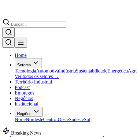
Home
Setores
Tecnologia
Automotiva
Indústria
Sustentabilidade
Energética
Agr
Ver todos os setores →
Território Industrial
Podcast
Empregos
Negócios
Institucional
Regiões
Norte
Nordeste
Centro-Oeste
Sudeste
Sul
Breaking News