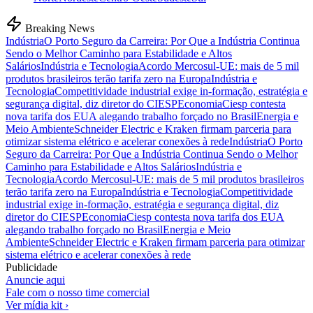
Breaking News
Indústria
O Porto Seguro da Carreira: Por Que a Indústria Continua
Sendo o Melhor Caminho para Estabilidade e Altos
Salários
Indústria e Tecnologia
Acordo Mercosul-UE: mais de 5 mil
produtos brasileiros terão tarifa zero na Europa
Indústria e
Tecnologia
Competitividade industrial exige in-formação, estratégia e
segurança digital, diz diretor do CIESP
Economia
Ciesp contesta
nova tarifa dos EUA alegando trabalho forçado no Brasil
Energia e
Meio Ambiente
Schneider Electric e Kraken firmam parceria para
otimizar sistema elétrico e acelerar conexões à rede
Indústria
O Porto
Seguro da Carreira: Por Que a Indústria Continua Sendo o Melhor
Caminho para Estabilidade e Altos Salários
Indústria e
Tecnologia
Acordo Mercosul-UE: mais de 5 mil produtos brasileiros
terão tarifa zero na Europa
Indústria e Tecnologia
Competitividade
industrial exige in-formação, estratégia e segurança digital, diz
diretor do CIESP
Economia
Ciesp contesta nova tarifa dos EUA
alegando trabalho forçado no Brasil
Energia e Meio
Ambiente
Schneider Electric e Kraken firmam parceria para otimizar
sistema elétrico e acelerar conexões à rede
Publicidade
Anuncie aqui
Fale com o nosso time comercial
Ver mídia kit ›