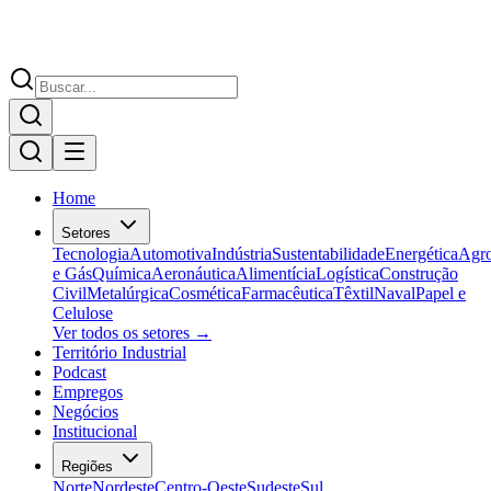
Home
Setores
Tecnologia
Automotiva
Indústria
Sustentabilidade
Energética
Agr
e Gás
Química
Aeronáutica
Alimentícia
Logística
Construção
Civil
Metalúrgica
Cosmética
Farmacêutica
Têxtil
Naval
Papel e
Celulose
Ver todos os setores →
Território Industrial
Podcast
Empregos
Negócios
Institucional
Regiões
Norte
Nordeste
Centro-Oeste
Sudeste
Sul