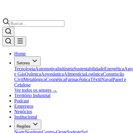
Home
Setores
Tecnologia
Automotiva
Indústria
Sustentabilidade
Energética
Agr
e Gás
Química
Aeronáutica
Alimentícia
Logística
Construção
Civil
Metalúrgica
Cosmética
Farmacêutica
Têxtil
Naval
Papel e
Celulose
Ver todos os setores →
Território Industrial
Podcast
Empregos
Negócios
Institucional
Regiões
Norte
Nordeste
Centro-Oeste
Sudeste
Sul