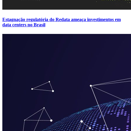
Estagnação regulatória do Redata ameaça investimentos em
data centers no Brasil