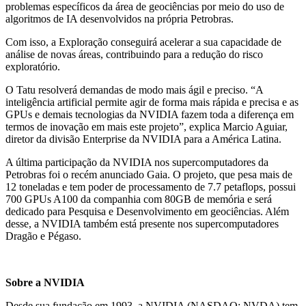
problemas específicos da área de geociências por meio do uso de
algoritmos de IA desenvolvidos na própria Petrobras.
Com isso, a Exploração conseguirá acelerar a sua capacidade de
análise de novas áreas, contribuindo para a redução do risco
exploratório.
O Tatu resolverá demandas de modo mais ágil e preciso. “A
inteligência artificial permite agir de forma mais rápida e precisa e as
GPUs e demais tecnologias da NVIDIA fazem toda a diferença em
termos de inovação em mais este projeto”, explica Marcio Aguiar,
diretor da divisão Enterprise da NVIDIA para a América Latina.
A última participação da NVIDIA nos supercomputadores da
Petrobras foi o recém anunciado Gaia. O projeto, que pesa mais de
12 toneladas e tem poder de processamento de 7.7 petaflops, possui
700 GPUs A100 da companhia com 80GB de memória e será
dedicado para Pesquisa e Desenvolvimento em geociências. Além
desse, a NVIDIA também está presente nos supercomputadores
Dragão e Pégaso.
Sobre a NVIDIA
Desde sua fundação em 1993, a NVIDIA (NASDAQ: NVDA) tem