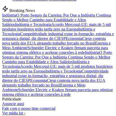
Breaking News
Indústria
O Porto Seguro da Carreira: Por Que a Indústria Continua
Sendo o Melhor Caminho para Estabilidade e Altos
Salários
Indústria e Tecnologia
Acordo Mercosul-UE: mais de 5 mil
produtos brasileiros terão tarifa zero na Europa
Indústria e
Tecnologia
Competitividade industrial exige in-formação, estratégia e
segurança digital, diz diretor do CIESP
Economia
Ciesp contesta
nova tarifa dos EUA alegando trabalho forçado no Brasil
Energia e
Meio Ambiente
Schneider Electric e Kraken firmam parceria para
otimizar sistema elétrico e acelerar conexões à rede
Indústria
O Porto
Seguro da Carreira: Por Que a Indústria Continua Sendo o Melhor
Caminho para Estabilidade e Altos Salários
Indústria e
Tecnologia
Acordo Mercosul-UE: mais de 5 mil produtos brasileiros
terão tarifa zero na Europa
Indústria e Tecnologia
Competitividade
industrial exige in-formação, estratégia e segurança digital, diz
diretor do CIESP
Economia
Ciesp contesta nova tarifa dos EUA
alegando trabalho forçado no Brasil
Energia e Meio
Ambiente
Schneider Electric e Kraken firmam parceria para otimizar
sistema elétrico e acelerar conexões à rede
Publicidade
Anuncie aqui
Fale com o nosso time comercial
Ver mídia kit ›