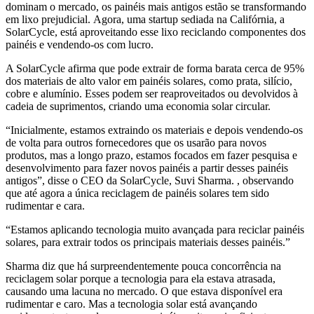
dominam o mercado, os painéis mais antigos estão se transformando
em lixo prejudicial. Agora, uma startup sediada na Califórnia, a
SolarCycle, está aproveitando esse lixo reciclando componentes dos
painéis e vendendo-os com lucro.
A SolarCycle afirma que pode extrair de forma barata cerca de 95%
dos materiais de alto valor em painéis solares, como prata, silício,
cobre e alumínio. Esses podem ser reaproveitados ou devolvidos à
cadeia de suprimentos, criando uma economia solar circular.
“Inicialmente, estamos extraindo os materiais e depois vendendo-os
de volta para outros fornecedores que os usarão para novos
produtos, mas a longo prazo, estamos focados em fazer pesquisa e
desenvolvimento para fazer novos painéis a partir desses painéis
antigos”, disse o CEO da SolarCycle, Suvi Sharma. , observando
que até agora a única reciclagem de painéis solares tem sido
rudimentar e cara.
“Estamos aplicando tecnologia muito avançada para reciclar painéis
solares, para extrair todos os principais materiais desses painéis.”
Sharma diz que há surpreendentemente pouca concorrência na
reciclagem solar porque a tecnologia para ela estava atrasada,
causando uma lacuna no mercado. O que estava disponível era
rudimentar e caro. Mas a tecnologia solar está avançando