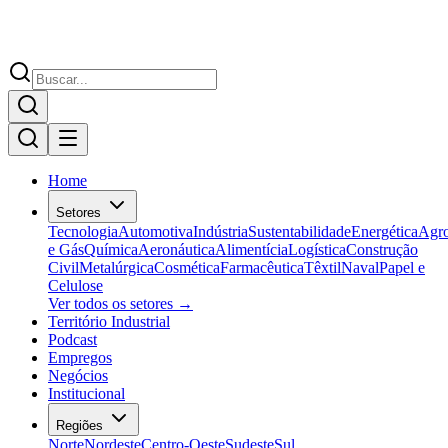
Home
Setores
Tecnologia
Automotiva
Indústria
Sustentabilidade
Energética
Agr
e Gás
Química
Aeronáutica
Alimentícia
Logística
Construção
Civil
Metalúrgica
Cosmética
Farmacêutica
Têxtil
Naval
Papel e
Celulose
Ver todos os setores →
Território Industrial
Podcast
Empregos
Negócios
Institucional
Regiões
Norte
Nordeste
Centro-Oeste
Sudeste
Sul