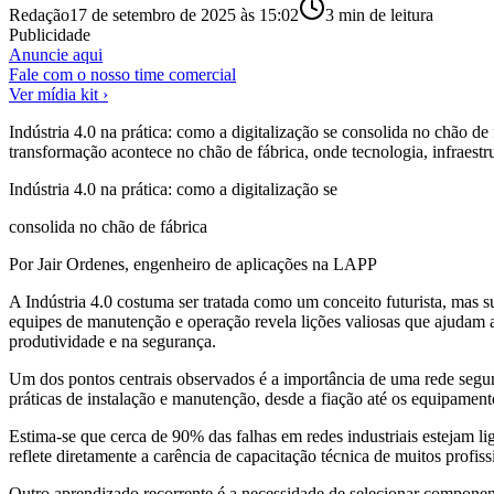
Redação
17 de setembro de 2025 às 15:02
3
min de leitura
Publicidade
Anuncie aqui
Fale com o nosso time comercial
Ver mídia kit ›
Indústria 4.0 na prática: como a digitalização se consolida no chão d
transformação acontece no chão de fábrica, onde tecnologia, infraest
Indústria 4.0 na prática: como a digitalização se
consolida no chão de fábrica
Por Jair Ordenes, engenheiro de aplicações na LAPP
A Indústria 4.0 costuma ser tratada como um conceito futurista, mas s
equipes de manutenção e operação revela lições valiosas que ajudam a
produtividade e na segurança.
Um dos pontos centrais observados é a importância de uma rede segura
práticas de instalação e manutenção, desde a fiação até os equipament
Estima-se que cerca de 90% das falhas em redes industriais estejam l
reflete diretamente a carência de capacitação técnica de muitos profiss
Outro aprendizado recorrente é a necessidade de selecionar component