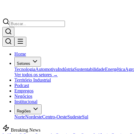
Home
Setores
Tecnologia
Automotiva
Indústria
Sustentabilidade
Energética
Agr
Ver todos os setores →
Território Industrial
Podcast
Empregos
Negócios
Institucional
Regiões
Norte
Nordeste
Centro-Oeste
Sudeste
Sul
Breaking News