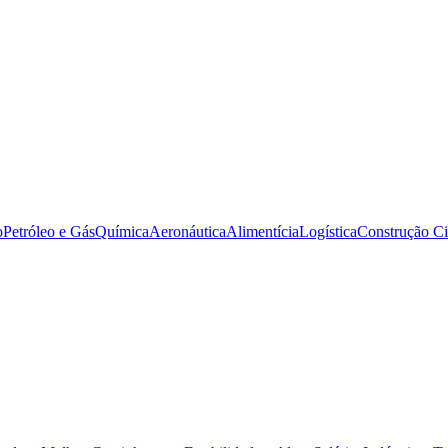
o
Petróleo e Gás
Química
Aeronáutica
Alimentícia
Logística
Construção Ci