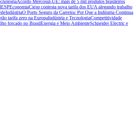
ecnologia
Acordo Mercosul-UE: mais de 5 mil produtos brasileiros
CIESP
Economia
Ciesp contesta nova tarifa dos EUA alegando trabalho
ede
Indústria
O Porto Seguro da Carreira: Por Que a Indústria Continua
rão tarifa zero na Europa
Indústria e Tecnologia
Competitividade
lho forçado no Brasil
Energia e Meio Ambiente
Schneider Electric e