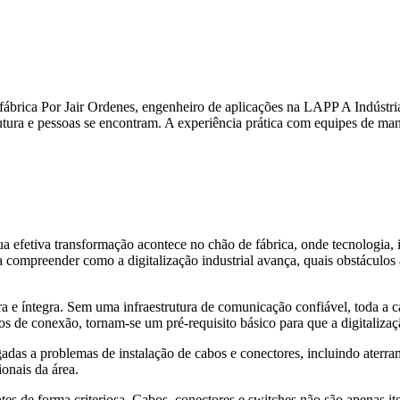
e fábrica Por Jair Ordenes, engenheiro de aplicações na LAPP A Indústri
rutura e pessoas se encontram. A experiência prática com equipes de m
ua efetiva transformação acontece no chão de fábrica, onde tecnologia, 
 compreender como a digitalização industrial avança, quais obstáculos 
 e íntegra. Sem uma infraestrutura de comunicação confiável, toda a ca
os de conexão, tornam-se um pré-requisito básico para que a digitalizaçã
igadas a problemas de instalação de cabos e conectores, incluindo ate
ionais da área.
es de forma criteriosa. Cabos, conectores e switches não são apenas it