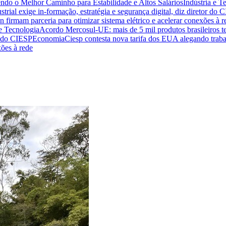
endo o Melhor Caminho para Estabilidade e Altos Salários
Indústria e T
trial exige in-formação, estratégia e segurança digital, diz diretor do 
n firmam parceria para otimizar sistema elétrico e acelerar conexões à r
 e Tecnologia
Acordo Mercosul-UE: mais de 5 mil produtos brasileiros te
or do CIESP
Economia
Ciesp contesta nova tarifa dos EUA alegando traba
xões à rede