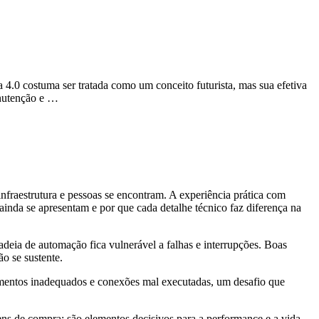
a 4.0 costuma ser tratada como um conceito futurista, mas sua efetiva
anutenção e …
infraestrutura e pessoas se encontram. A experiência prática com
ainda se apresentam e por que cada detalhe técnico faz diferença na
deia de automação fica vulnerável a falhas e interrupções. Boas
o se sustente.
rramentos inadequados e conexões mal executadas, um desafio que
ens de compra; são elementos decisivos para a performance e a vida