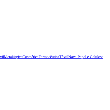
vil
Metalúrgica
Cosmética
Farmacêutica
Têxtil
Naval
Papel e Celulose