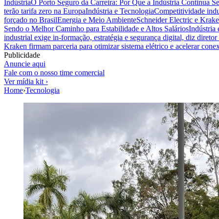
Indústria
O Porto Seguro da Carreira: Por Que a Indústria Continua S
terão tarifa zero na Europa
Indústria e Tecnologia
Competitividade indus
forçado no Brasil
Energia e Meio Ambiente
Schneider Electric e Krake
Sendo o Melhor Caminho para Estabilidade e Altos Salários
Indústria
industrial exige in-formação, estratégia e segurança digital, diz diret
Kraken firmam parceria para otimizar sistema elétrico e acelerar cone
Publicidade
Anuncie aqui
Fale com o nosso time comercial
Ver mídia kit ›
Home
›
Tecnologia