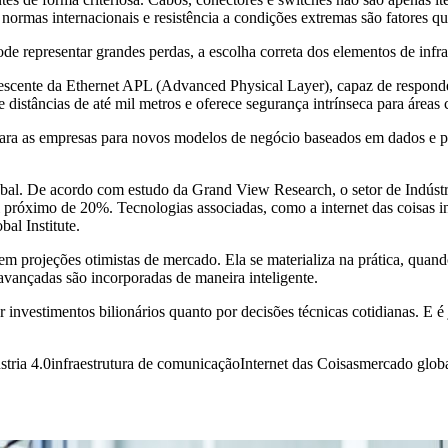
 normas internacionais e resistência a condições extremas são fatores 
e representar grandes perdas, a escolha correta dos elementos de infra
escente da Ethernet APL (Advanced Physical Layer), capaz de respond
 distâncias de até mil metros e oferece segurança intrínseca para áreas
para as empresas para novos modelos de negócio baseados em dados e p
lobal. De acordo com estudo da Grand View Research, o setor de Indús
próximo de 20%. Tecnologias associadas, como a internet das coisas indu
l Institute.
em projeções otimistas de mercado. Ela se materializa na prática, quando
avançadas são incorporadas de maneira inteligente.
r investimentos bilionários quanto por decisões técnicas cotidianas. E é 
stria 4.0
infraestrutura de comunicação
Internet das Coisas
mercado glob