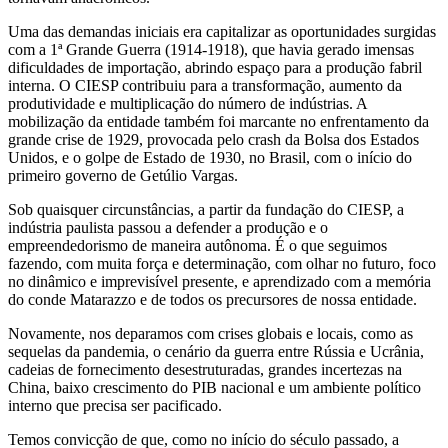
Uma das demandas iniciais era capitalizar as oportunidades surgidas
com a 1ª Grande Guerra (1914-1918), que havia gerado imensas
dificuldades de importação, abrindo espaço para a produção fabril
interna. O CIESP contribuiu para a transformação, aumento da
produtividade e multiplicação do número de indústrias. A
mobilização da entidade também foi marcante no enfrentamento da
grande crise de 1929, provocada pelo crash da Bolsa dos Estados
Unidos, e o golpe de Estado de 1930, no Brasil, com o início do
primeiro governo de Getúlio Vargas.
Sob quaisquer circunstâncias, a partir da fundação do CIESP, a
indústria paulista passou a defender a produção e o
empreendedorismo de maneira autônoma. É o que seguimos
fazendo, com muita força e determinação, com olhar no futuro, foco
no dinâmico e imprevisível presente, e aprendizado com a memória
do conde Matarazzo e de todos os precursores de nossa entidade.
Novamente, nos deparamos com crises globais e locais, como as
sequelas da pandemia, o cenário da guerra entre Rússia e Ucrânia,
cadeias de fornecimento desestruturadas, grandes incertezas na
China, baixo crescimento do PIB nacional e um ambiente político
interno que precisa ser pacificado.
Temos convicção de que, como no início do século passado, a