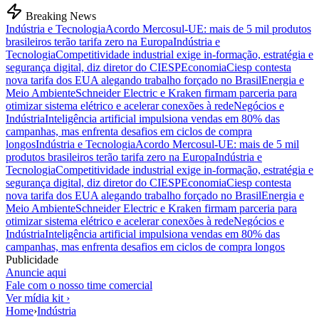
Breaking News
Indústria e Tecnologia
Acordo Mercosul-UE: mais de 5 mil produtos
brasileiros terão tarifa zero na Europa
Indústria e
Tecnologia
Competitividade industrial exige in-formação, estratégia e
segurança digital, diz diretor do CIESP
Economia
Ciesp contesta
nova tarifa dos EUA alegando trabalho forçado no Brasil
Energia e
Meio Ambiente
Schneider Electric e Kraken firmam parceria para
otimizar sistema elétrico e acelerar conexões à rede
Negócios e
Indústria
Inteligência artificial impulsiona vendas em 80% das
campanhas, mas enfrenta desafios em ciclos de compra
longos
Indústria e Tecnologia
Acordo Mercosul-UE: mais de 5 mil
produtos brasileiros terão tarifa zero na Europa
Indústria e
Tecnologia
Competitividade industrial exige in-formação, estratégia e
segurança digital, diz diretor do CIESP
Economia
Ciesp contesta
nova tarifa dos EUA alegando trabalho forçado no Brasil
Energia e
Meio Ambiente
Schneider Electric e Kraken firmam parceria para
otimizar sistema elétrico e acelerar conexões à rede
Negócios e
Indústria
Inteligência artificial impulsiona vendas em 80% das
campanhas, mas enfrenta desafios em ciclos de compra longos
Publicidade
Anuncie aqui
Fale com o nosso time comercial
Ver mídia kit ›
Home
›
Indústria