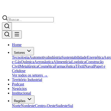
Home
Setores
Tecnologia
Automotiva
Indústria
Sustentabilidade
Energética
Agr
e Gás
Química
Aeronáutica
Alimentícia
Logística
Construção
Civil
Metalúrgica
Cosmética
Farmacêutica
Têxtil
Naval
Papel e
Celulose
Ver todos os setores →
Território Industrial
Podcast
Negócios
Institucional
Regiões
Norte
Nordeste
Centro-Oeste
Sudeste
Sul