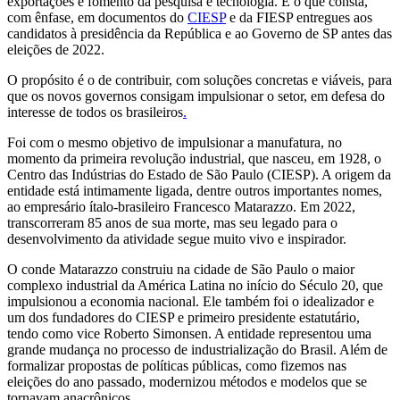
exportações e fomento da pesquisa e tecnologia. É o que consta,
com ênfase, em documentos do
CIESP
e da FIESP entregues aos
candidatos à presidência da República e ao Governo de SP antes das
eleições de 2022.
O propósito é o de contribuir, com soluções concretas e viáveis, para
que os novos governos consigam impulsionar o setor, em defesa do
interesse de todos os brasileiros
.
Foi com o mesmo objetivo de impulsionar a manufatura, no
momento da primeira revolução industrial, que nasceu, em 1928, o
Centro das Indústrias do Estado de São Paulo (CIESP). A origem da
entidade está intimamente ligada, dentre outros importantes nomes,
ao empresário ítalo-brasileiro Francesco Matarazzo. Em 2022,
transcorreram 85 anos de sua morte, mas seu legado para o
desenvolvimento da atividade segue muito vivo e inspirador.
O conde Matarazzo construiu na cidade de São Paulo o maior
complexo industrial da América Latina no início do Século 20, que
impulsionou a economia nacional. Ele também foi o idealizador e
um dos fundadores do CIESP e primeiro presidente estatutário,
tendo como vice Roberto Simonsen. A entidade representou uma
grande mudança no processo de industrialização do Brasil. Além de
formalizar propostas de políticas públicas, como fizemos nas
eleições do ano passado, modernizou métodos e modelos que se
tornavam anacrônicos.