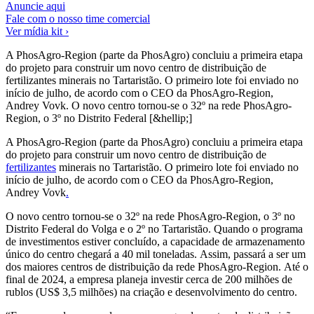
Anuncie aqui
Fale com o nosso time comercial
Ver mídia kit ›
A PhosAgro-Region (parte da PhosAgro) concluiu a primeira etapa
do projeto para construir um novo centro de distribuição de
fertilizantes minerais no Tartaristão. O primeiro lote foi enviado no
início de julho, de acordo com o CEO da PhosAgro-Region,
Andrey Vovk. O novo centro tornou-se o 32º na rede PhosAgro-
Region, o 3º no Distrito Federal [&hellip;]
A PhosAgro-Region (parte da PhosAgro) concluiu a primeira etapa
do projeto para construir um novo centro de distribuição de
fertilizantes
minerais no Tartaristão. O primeiro lote foi enviado no
início de julho, de acordo com o CEO da PhosAgro-Region,
Andrey Vovk
.
O novo centro tornou-se o 32º na rede PhosAgro-Region, o 3º no
Distrito Federal do Volga e o 2º no Tartaristão. Quando o programa
de investimentos estiver concluído, a capacidade de armazenamento
único do centro chegará a 40 mil toneladas. Assim, passará a ser um
dos maiores centros de distribuição da rede PhosAgro-Region. Até o
final de 2024, a empresa planeja investir cerca de 200 milhões de
rublos (US$ 3,5 milhões) na criação e desenvolvimento do centro.