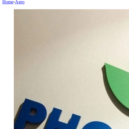
Home
›
Agro