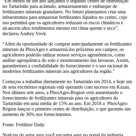
“Em menos de um ano lançamos o segundo centro de distribuição
no Tartaristão para acúmulo, armazenamento e embarque de
fertilizantes minerais granulares. No futuro planejamos criar uma
infraestrutura para armazenar fertilizantes líquidos no centro, cujo
uso permitirá que os agricultores reduzam os riscos climáticos e
alcancem altos rendimentos mesmo em clima quente e seco”,
declarou Andrey Vovk.
“Além da oportunidade de comprar antecipadamente os fertilizantes
minerais da PhosAgro e armazená-los próximos aos campos, os
agricultores poderão utilizar nossos serviços agronômicos, como
análise agroquímica do solo e monitoramento das lavouras. Assim,
garantiremos a confiabilidade do fornecimento e o uso racional de
modernos fertilizantes minerais aos agricultores da região.”
Começou a trabalhar diretamente no Tartaristão em 2014, e hoje um
de seus escritórios regionais está operando com sucesso em Kazan.
Nos últimos sete anos, a PhosAgro-Region vem aumentando o
fornecimento de fertilizantes minerais para os agricultores do
Tartaristão em uma média de 15% ao ano. Em 2018 a PhosAgro-
Region lançou o primeiro centro de distribuição, o que garantiu um
aumento de 30% nos fornecimentos.
Fonte: Fertilizer Daily
Notícias do setor agro você encontra aqui no portal da indústria