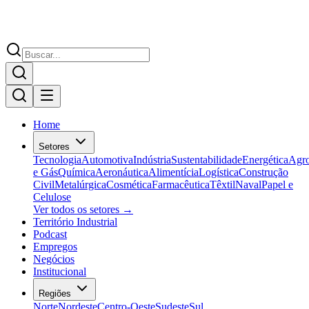
Home
Setores
Tecnologia
Automotiva
Indústria
Sustentabilidade
Energética
Agr
e Gás
Química
Aeronáutica
Alimentícia
Logística
Construção
Civil
Metalúrgica
Cosmética
Farmacêutica
Têxtil
Naval
Papel e
Celulose
Ver todos os setores →
Território Industrial
Podcast
Empregos
Negócios
Institucional
Regiões
Norte
Nordeste
Centro-Oeste
Sudeste
Sul