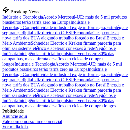
Breaking News
Indústria e Tecnologia
Acordo Mercosul-UE: mais de 5 mil produtos
brasileiros terão tarifa zero na Europa
Indústria e
Tecnologia
Competitividade industrial exige in-formação, estratégia e
segurança digital, diz diretor do CIESP
Economia
Ciesp contesta
nova tarifa dos EUA alegando trabalho forçado no Brasil
Energia e
Meio Ambiente
Schneider Electric e Kraken firmam parceria para
otimizar sistema elétrico e acelerar conexões à rede
Negócios e
Indústria
Inteligência artificial impulsiona vendas em 80% das
campanhas, mas enfrenta desafios em ciclos de compra
longos
Indústria e Tecnologia
Acordo Mercosul-UE: mais de 5 mil
produtos brasileiros terão tarifa zero na Europa
Indústria e
Tecnologia
Competitividade industrial exige in-formação, estratégia e
segurança digital, diz diretor do CIESP
Economia
Ciesp contesta
nova tarifa dos EUA alegando trabalho forçado no Brasil
Energia e
Meio Ambiente
Schneider Electric e Kraken firmam parceria para
otimizar sistema elétrico e acelerar conexões à rede
Negócios e
Indústria
Inteligência artificial impulsiona vendas em 80% das
campanhas, mas enfrenta desafios em ciclos de compra longos
Publicidade
Anuncie aqui
Fale com o nosso time comercial
Ver mídia kit ›