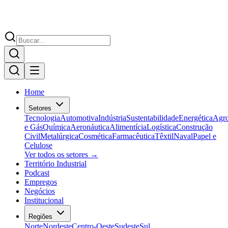
Home
Setores
Tecnologia
Automotiva
Indústria
Sustentabilidade
Energética
Agr
e Gás
Química
Aeronáutica
Alimentícia
Logística
Construção
Civil
Metalúrgica
Cosmética
Farmacêutica
Têxtil
Naval
Papel e
Celulose
Ver todos os setores →
Território Industrial
Podcast
Empregos
Negócios
Institucional
Regiões
Norte
Nordeste
Centro-Oeste
Sudeste
Sul