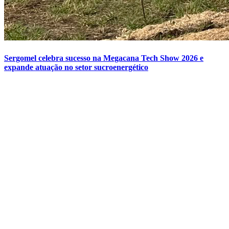
Sergomel celebra sucesso na Megacana Tech Show 2026 e
expande atuação no setor sucroenergético