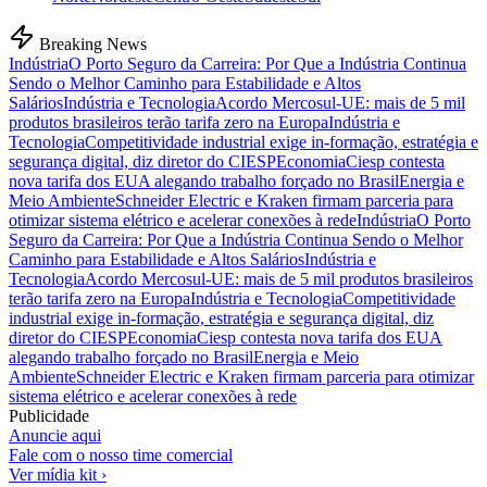
Breaking News
Indústria
O Porto Seguro da Carreira: Por Que a Indústria Continua
Sendo o Melhor Caminho para Estabilidade e Altos
Salários
Indústria e Tecnologia
Acordo Mercosul-UE: mais de 5 mil
produtos brasileiros terão tarifa zero na Europa
Indústria e
Tecnologia
Competitividade industrial exige in-formação, estratégia e
segurança digital, diz diretor do CIESP
Economia
Ciesp contesta
nova tarifa dos EUA alegando trabalho forçado no Brasil
Energia e
Meio Ambiente
Schneider Electric e Kraken firmam parceria para
otimizar sistema elétrico e acelerar conexões à rede
Indústria
O Porto
Seguro da Carreira: Por Que a Indústria Continua Sendo o Melhor
Caminho para Estabilidade e Altos Salários
Indústria e
Tecnologia
Acordo Mercosul-UE: mais de 5 mil produtos brasileiros
terão tarifa zero na Europa
Indústria e Tecnologia
Competitividade
industrial exige in-formação, estratégia e segurança digital, diz
diretor do CIESP
Economia
Ciesp contesta nova tarifa dos EUA
alegando trabalho forçado no Brasil
Energia e Meio
Ambiente
Schneider Electric e Kraken firmam parceria para otimizar
sistema elétrico e acelerar conexões à rede
Publicidade
Anuncie aqui
Fale com o nosso time comercial
Ver mídia kit ›