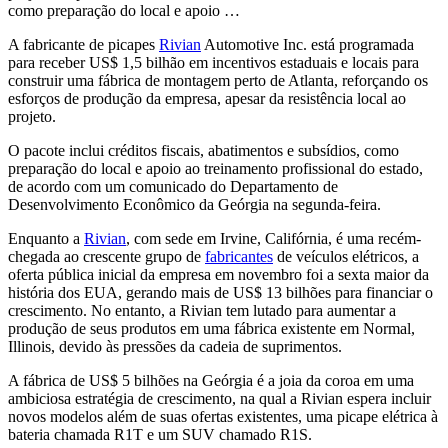
como preparação do local e apoio …
A fabricante de picapes
Rivian
Automotive Inc. está programada
para receber US$ 1,5 bilhão em incentivos estaduais e locais para
construir uma fábrica de montagem perto de Atlanta, reforçando os
esforços de produção da empresa, apesar da resistência local ao
projeto.
O pacote inclui créditos fiscais, abatimentos e subsídios, como
preparação do local e apoio ao treinamento profissional do estado,
de acordo com um comunicado do Departamento de
Desenvolvimento Econômico da Geórgia na segunda-feira.
Enquanto a
Rivian
, com sede em Irvine, Califórnia, é uma recém-
chegada ao crescente grupo de
fabricantes
de veículos elétricos, a
oferta pública inicial da empresa em novembro foi a sexta maior da
história dos EUA, gerando mais de US$ 13 bilhões para financiar o
crescimento. No entanto, a Rivian tem lutado para aumentar a
produção de seus produtos em uma fábrica existente em Normal,
Illinois, devido às pressões da cadeia de suprimentos.
A fábrica de US$ 5 bilhões na Geórgia é a joia da coroa em uma
ambiciosa estratégia de crescimento, na qual a Rivian espera incluir
novos modelos além de suas ofertas existentes, uma picape elétrica à
bateria chamada R1T e um SUV chamado R1S.