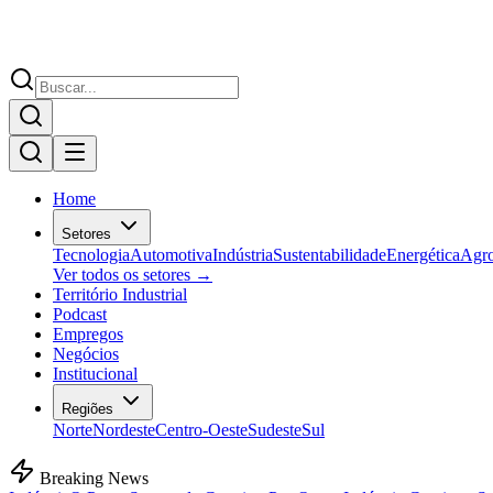
Home
Setores
Tecnologia
Automotiva
Indústria
Sustentabilidade
Energética
Agr
Ver todos os setores →
Território Industrial
Podcast
Empregos
Negócios
Institucional
Regiões
Norte
Nordeste
Centro-Oeste
Sudeste
Sul
Breaking News