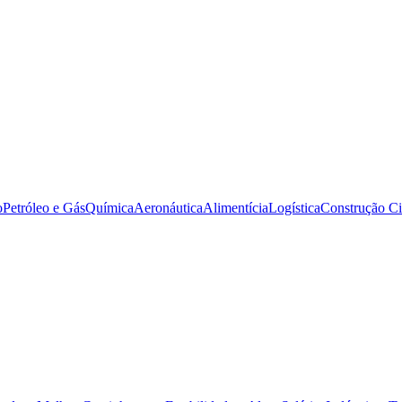
o
Petróleo e Gás
Química
Aeronáutica
Alimentícia
Logística
Construção Ci