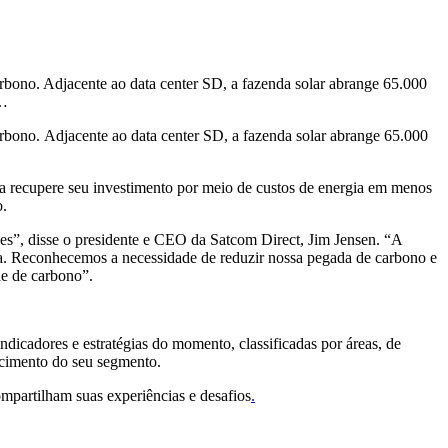
rbono. Adjacente ao data center SD, a fazenda solar abrange 65.000
 …
arbono. Adjacente ao data center SD, a fazenda solar abrange 65.000
a recupere seu investimento por meio de custos de energia em menos
o.
ões”, disse o presidente e CEO da Satcom Direct, Jim Jensen. “A
cia. Reconhecemos a necessidade de reduzir nossa pegada de carbono e
de de carbono”.
ndicadores e estratégias do momento, classificadas por áreas, de
escimento do seu segmento.
mpartilham suas experiências e desafios
.