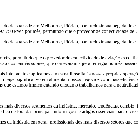
 lado de sua sede em Melbourne, Flórida, para reduzir sua pegada de ca
e 97.750 kWh por mês, permitindo que o provedor de conectividade de
 lado de sua sede em Melbourne, Flórida, para reduzir sua pegada de c
 mês, permitindo que o provedor de conectividade de aviação executiv
lação dos painéis solares, que começaram a gerar energia no mês passad
is inteligente e aplicamos a mesma filosofia às nossas próprias operaç
 um papel significativo em alimentar nossos negócios com mais eficiên
ivas que estamos implementando enquanto trabalhamos para a neutralida
s mais diversos segmentos da indústria, mercado, tendências, câmbio, i
 fica de fora das principais informações e artigos essenciais para o cr
a indústria em geral, profissionais dos mais diversos setores que co