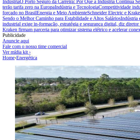
Indústria
O Porto Seguro da Carreira: Por Que a Indústria Continua S
terão tarifa zero na Europa
Indústria e Tecnologia
Competitividade indus
forçado no Brasil
Energia e Meio Ambiente
Schneider Electric e Krake
Sendo o Melhor Caminho para Estabilidade e Altos Salários
Indústria
industrial exige in-formação, estratégia e segurança digital, diz diret
Kraken firmam parceria para otimizar sistema elétrico e acelerar cone
Publicidade
Anuncie aqui
Fale com o nosso time comercial
Ver mídia kit ›
Home
›
Energética