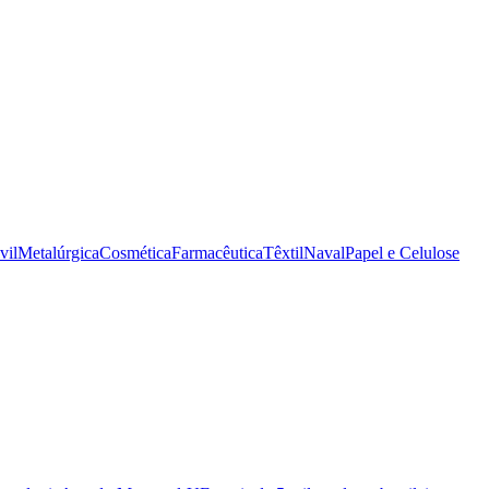
vil
Metalúrgica
Cosmética
Farmacêutica
Têxtil
Naval
Papel e Celulose