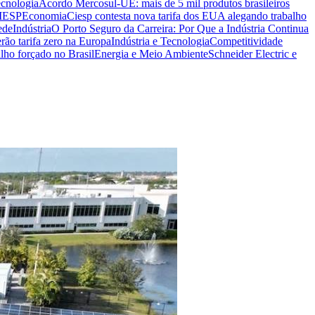
ecnologia
Acordo Mercosul-UE: mais de 5 mil produtos brasileiros
CIESP
Economia
Ciesp contesta nova tarifa dos EUA alegando trabalho
ede
Indústria
O Porto Seguro da Carreira: Por Que a Indústria Continua
rão tarifa zero na Europa
Indústria e Tecnologia
Competitividade
lho forçado no Brasil
Energia e Meio Ambiente
Schneider Electric e