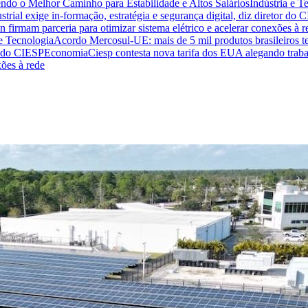
endo o Melhor Caminho para Estabilidade e Altos Salários
Indústria e T
trial exige in-formação, estratégia e segurança digital, diz diretor do 
n firmam parceria para otimizar sistema elétrico e acelerar conexões à r
 e Tecnologia
Acordo Mercosul-UE: mais de 5 mil produtos brasileiros te
or do CIESP
Economia
Ciesp contesta nova tarifa dos EUA alegando traba
xões à rede