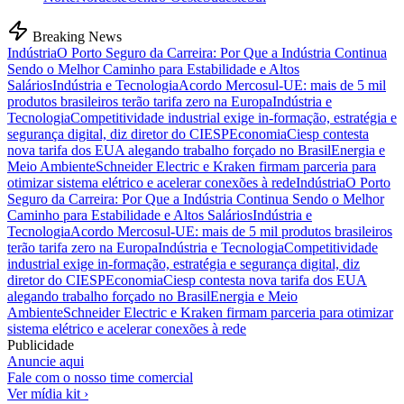
Breaking News
Indústria
O Porto Seguro da Carreira: Por Que a Indústria Continua
Sendo o Melhor Caminho para Estabilidade e Altos
Salários
Indústria e Tecnologia
Acordo Mercosul-UE: mais de 5 mil
produtos brasileiros terão tarifa zero na Europa
Indústria e
Tecnologia
Competitividade industrial exige in-formação, estratégia e
segurança digital, diz diretor do CIESP
Economia
Ciesp contesta
nova tarifa dos EUA alegando trabalho forçado no Brasil
Energia e
Meio Ambiente
Schneider Electric e Kraken firmam parceria para
otimizar sistema elétrico e acelerar conexões à rede
Indústria
O Porto
Seguro da Carreira: Por Que a Indústria Continua Sendo o Melhor
Caminho para Estabilidade e Altos Salários
Indústria e
Tecnologia
Acordo Mercosul-UE: mais de 5 mil produtos brasileiros
terão tarifa zero na Europa
Indústria e Tecnologia
Competitividade
industrial exige in-formação, estratégia e segurança digital, diz
diretor do CIESP
Economia
Ciesp contesta nova tarifa dos EUA
alegando trabalho forçado no Brasil
Energia e Meio
Ambiente
Schneider Electric e Kraken firmam parceria para otimizar
sistema elétrico e acelerar conexões à rede
Publicidade
Anuncie aqui
Fale com o nosso time comercial
Ver mídia kit ›