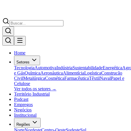
Home
Setores
Tecnologia
Automotiva
Indústria
Sustentabilidade
Energética
Agr
e Gás
Química
Aeronáutica
Alimentícia
Logística
Construção
Civil
Metalúrgica
Cosmética
Farmacêutica
Têxtil
Naval
Papel e
Celulose
Ver todos os setores →
Território Industrial
Podcast
Empregos
Negócios
Institucional
Regiões
Norte
Nordeste
Centro-Oeste
Sudeste
Sul