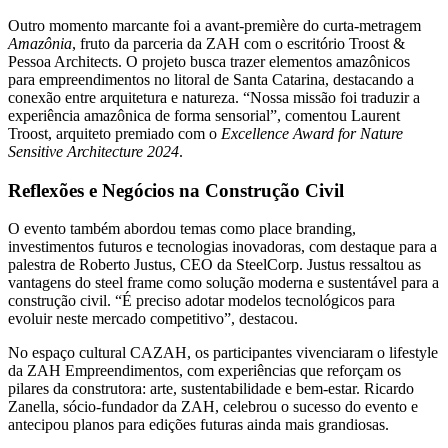
Outro momento marcante foi a avant-première do curta-metragem
Amazônia
, fruto da parceria da ZAH com o escritório Troost &
Pessoa Architects. O projeto busca trazer elementos amazônicos
para empreendimentos no litoral de Santa Catarina, destacando a
conexão entre arquitetura e natureza. “Nossa missão foi traduzir a
experiência amazônica de forma sensorial”, comentou Laurent
Troost, arquiteto premiado com o
Excellence Award for Nature
Sensitive Architecture 2024
.
Reflexões e Negócios na Construção Civil
O evento também abordou temas como place branding,
investimentos futuros e tecnologias inovadoras, com destaque para a
palestra de Roberto Justus, CEO da SteelCorp. Justus ressaltou as
vantagens do steel frame como solução moderna e sustentável para a
construção civil. “É preciso adotar modelos tecnológicos para
evoluir neste mercado competitivo”, destacou.
No espaço cultural CAZAH, os participantes vivenciaram o lifestyle
da ZAH Empreendimentos, com experiências que reforçam os
pilares da construtora: arte, sustentabilidade e bem-estar. Ricardo
Zanella, sócio-fundador da ZAH, celebrou o sucesso do evento e
antecipou planos para edições futuras ainda mais grandiosas.