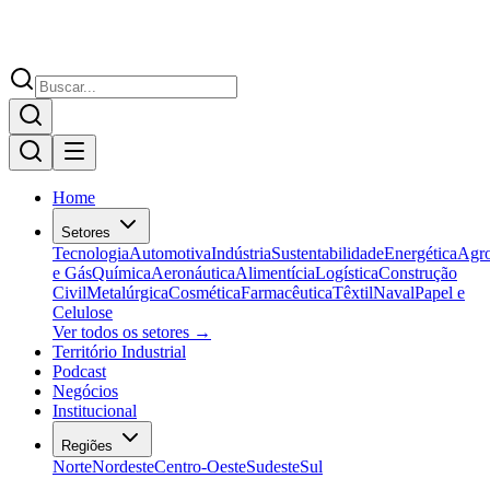
Home
Setores
Tecnologia
Automotiva
Indústria
Sustentabilidade
Energética
Agr
e Gás
Química
Aeronáutica
Alimentícia
Logística
Construção
Civil
Metalúrgica
Cosmética
Farmacêutica
Têxtil
Naval
Papel e
Celulose
Ver todos os setores →
Território Industrial
Podcast
Negócios
Institucional
Regiões
Norte
Nordeste
Centro-Oeste
Sudeste
Sul