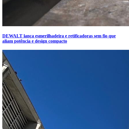
DEWALT lança esmerilhadeira e retificadoras sem fio que
aliam potência e design compacto