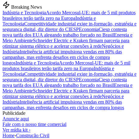
Breaking News
Indústria e Tecnologia
Acordo Mercosul-UE: mais de 5 mil produtos
brasileiros terão tarifa zero na Europa
Indústria e
Tecnologia
Competitividade industrial exige in-formação, estratégia e
segurança digital, diz diretor do CIESP
Economia
Ciesp contesta
nova tarifa dos EUA alegando trabalho forçado no Brasil
Energia e
Meio Ambiente
Schneider Electric e Kraken firmam parceria para
otimizar sistema elétrico e acelerar conexões à rede
Negócios e
Indústria
Inteligência artificial impulsiona vendas em 80% das
campanhas, mas enfrenta desafios em ciclos de compra
longos
Indústria e Tecnologia
Acordo Mercosul-UE: mais de 5 mil
produtos brasileiros terão tarifa zero na Europa
Indústria e
Tecnologia
Competitividade industrial exige in-formação, estratégia e
segurança digital, diz diretor do CIESP
Economia
Ciesp contesta
nova tarifa dos EUA alegando trabalho forçado no Brasil
Energia e
Meio Ambiente
Schneider Electric e Kraken firmam parceria para
otimizar sistema elétrico e acelerar conexões à rede
Negócios e
Indústria
Inteligência artificial impulsiona vendas em 80% das
campanhas, mas enfrenta desafios em ciclos de compra longos
Publicidade
Anuncie aqui
Fale com o nosso time comercial
Ver mídia kit ›
Home
›
Construção Civil