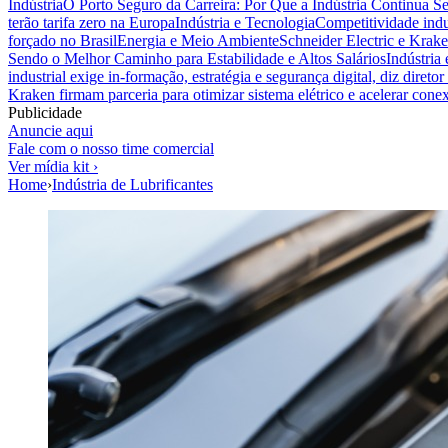
Indústria
O Porto Seguro da Carreira: Por Que a Indústria Continua S
terão tarifa zero na Europa
Indústria e Tecnologia
Competitividade indus
forçado no Brasil
Energia e Meio Ambiente
Schneider Electric e Krake
Sendo o Melhor Caminho para Estabilidade e Altos Salários
Indústria
industrial exige in-formação, estratégia e segurança digital, diz diret
Kraken firmam parceria para otimizar sistema elétrico e acelerar cone
Publicidade
Anuncie aqui
Fale com o nosso time comercial
Ver mídia kit ›
Home
›
Indústria de Lubrificantes