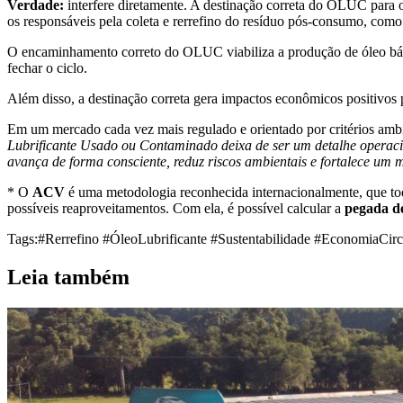
Verdade:
interfere diretamente. A destinação correta do OLUC para o r
os responsáveis pela coleta e rerrefino do resíduo pós-consumo, com
O encaminhamento correto do OLUC viabiliza a produção de óleo bási
fechar o ciclo.
Além disso, a destinação correta gera impactos econômicos positivos 
Em um mercado cada vez mais regulado e orientado por critérios ambie
Lubrificante Usado ou Contaminado deixa de ser um detalhe operaciona
avança de forma consciente, reduz riscos ambientais e fortalece um
* O
ACV
é uma metodologia reconhecida internacionalmente, que todo
possíveis reaproveitamentos. Com ela, é possível calcular a
pegada d
Tags:
#Rerrefino #ÓleoLubrificante #Sustentabilidade #EconomiaCi
Leia também