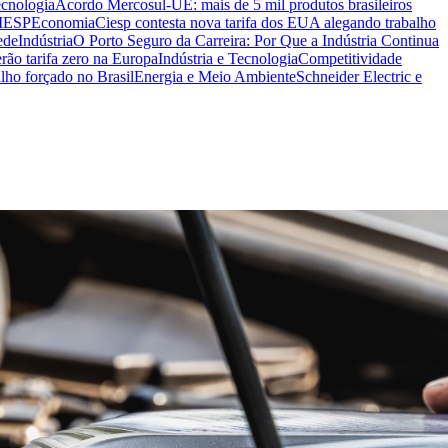
ecnologia
Acordo Mercosul-UE: mais de 5 mil produtos brasileiros
CIESP
Economia
Ciesp contesta nova tarifa dos EUA alegando trabalho
ede
Indústria
O Porto Seguro da Carreira: Por Que a Indústria Continua
rão tarifa zero na Europa
Indústria e Tecnologia
Competitividade
lho forçado no Brasil
Energia e Meio Ambiente
Schneider Electric e