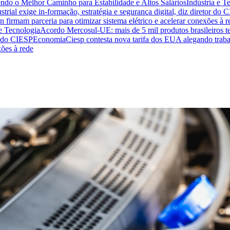
endo o Melhor Caminho para Estabilidade e Altos Salários
Indústria e T
trial exige in-formação, estratégia e segurança digital, diz diretor do 
n firmam parceria para otimizar sistema elétrico e acelerar conexões à r
 e Tecnologia
Acordo Mercosul-UE: mais de 5 mil produtos brasileiros te
or do CIESP
Economia
Ciesp contesta nova tarifa dos EUA alegando traba
xões à rede