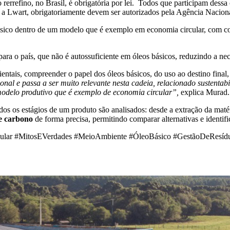
errefino, no Brasil, é obrigatória por lei. Todos que participam dessa 
o a Lwart, obrigatoriamente devem ser autorizados pela Agência Nacion
co dentro de um modelo que é exemplo em economia circular, com contr
para o país, que não é autossuficiente em óleos básicos, reduzindo a ne
ntais, compreender o papel dos óleos básicos, do uso ao destino final, 
l e passa a ser muito relevante nesta cadeia, relacionado sustentabil
 modelo produtivo que é exemplo de economia circular”,
explica Murad.
s os estágios de um produto são analisados: desde a extração da matéri
e carbono
de forma precisa, permitindo comparar alternativas e identif
rcular #MitosEVerdades #MeioAmbiente #ÓleoBásico #GestãoDeResídu