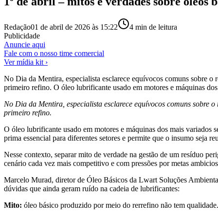
1º de abril – mitos e verdades sobre óleos 
Redação
01 de abril de 2026 às 15:22
4
min de leitura
Publicidade
Anuncie aqui
Fale com o nosso time comercial
Ver mídia kit ›
No Dia da Mentira, especialista esclarece equívocos comuns sobre o r
primeiro refino. O óleo lubrificante usado em motores e máquinas dos
No Dia da Mentira, especialista esclarece equívocos comuns sobre o 
primeiro refino.
O óleo lubrificante usado em motores e máquinas dos mais variados se
prima essencial para diferentes setores e permite que o insumo seja reu
Nesse contexto, separar mito de verdade na gestão de um resíduo per
cenário cada vez mais competitivo e com pressões por metas ambicios
Marcelo Murad, diretor de Óleo Básicos da Lwart Soluções Ambientais,
dúvidas que ainda geram ruído na cadeia de lubrificantes:
Mito:
óleo básico produzido por meio do rerrefino não tem qualidade