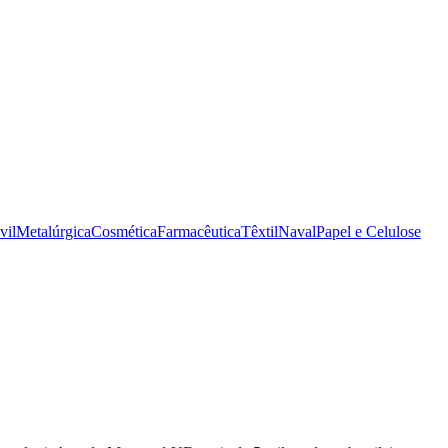
vil
Metalúrgica
Cosmética
Farmacêutica
Têxtil
Naval
Papel e Celulose