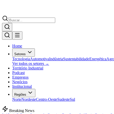
Home
Setores
Tecnologia
Automotiva
Indústria
Sustentabilidade
Energética
Agr
Ver todos os setores →
Território Industrial
Podcast
Empregos
Negócios
Institucional
Regiões
Norte
Nordeste
Centro-Oeste
Sudeste
Sul
Breaking News