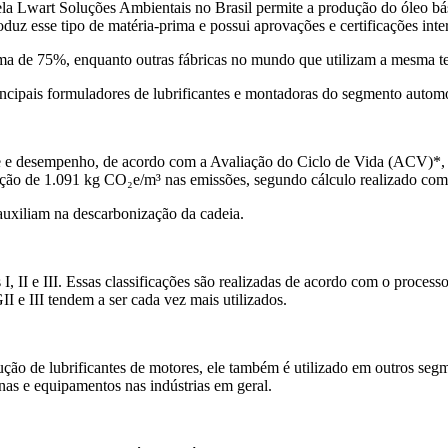
pela Lwart Soluções Ambientais no Brasil permite a produção do óleo bá
duz esse tipo de matéria-prima e possui aprovações e certificações inte
ma de 75%, enquanto outras fábricas no mundo que utilizam a mesma t
ncipais formuladores de lubrificantes e montadoras do segmento autom
e e desempenho, de acordo com a Avaliação do Ciclo de Vida (ACV)*,
dução de 1.091 kg CO₂e/m³ nas emissões, segundo cálculo realizado com
auxiliam na descarbonização da cadeia.
I, II e III. Essas classificações são realizadas de acordo com o process
I e III tendem a ser cada vez mais utilizados.
dução de lubrificantes de motores, ele também é utilizado em outros se
inas e equipamentos nas indústrias em geral.