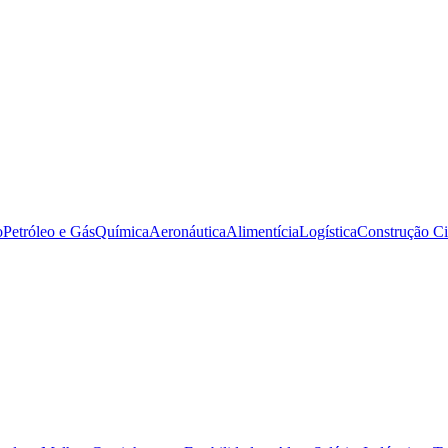
o
Petróleo e Gás
Química
Aeronáutica
Alimentícia
Logística
Construção Ci