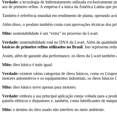
Verdade:
a tecnologia de hidrotratamento utilizada exclusivamente 
aos de primeiro refino. A empresa é a única da América Latina que pro
Também é referência mundial em rendimento de planta, operando aci
Além disso, o produto também conta com aprovações técnicas dos pri
Mito:
sustentabilidade é um “extra” no processo da Lwart.
Verdade:
sustentabilidade está no DNA da Lwart. Além da qualidad
básicos de primeiro refino utilizados no Brasil
. Isto representa re
Assim, além de garantir alta performance, os óleos da Lwart também 
Mito:
óleo básico é tudo igual.
Verdade:
existem várias categorias de óleos básicos, como os Grupos 
motores automotivos e os equipamentos industriais, os óleos básicos GI
Mito:
óleo básico serve apenas para motores.
Verdade:
embora a sua principal aplicação esteja voltada para a pro
painéis elétricos e disjuntores e, também, como lubrificantes de máqu
Mito:
o destino do óleo usado não interfere no meio ambiente.