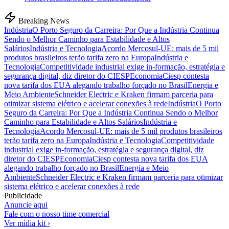
Breaking News
Indústria
O Porto Seguro da Carreira: Por Que a Indústria Continua
Sendo o Melhor Caminho para Estabilidade e Altos
Salários
Indústria e Tecnologia
Acordo Mercosul-UE: mais de 5 mil
produtos brasileiros terão tarifa zero na Europa
Indústria e
Tecnologia
Competitividade industrial exige in-formação, estratégia e
segurança digital, diz diretor do CIESP
Economia
Ciesp contesta
nova tarifa dos EUA alegando trabalho forçado no Brasil
Energia e
Meio Ambiente
Schneider Electric e Kraken firmam parceria para
otimizar sistema elétrico e acelerar conexões à rede
Indústria
O Porto
Seguro da Carreira: Por Que a Indústria Continua Sendo o Melhor
Caminho para Estabilidade e Altos Salários
Indústria e
Tecnologia
Acordo Mercosul-UE: mais de 5 mil produtos brasileiros
terão tarifa zero na Europa
Indústria e Tecnologia
Competitividade
industrial exige in-formação, estratégia e segurança digital, diz
diretor do CIESP
Economia
Ciesp contesta nova tarifa dos EUA
alegando trabalho forçado no Brasil
Energia e Meio
Ambiente
Schneider Electric e Kraken firmam parceria para otimizar
sistema elétrico e acelerar conexões à rede
Publicidade
Anuncie aqui
Fale com o nosso time comercial
Ver mídia kit ›