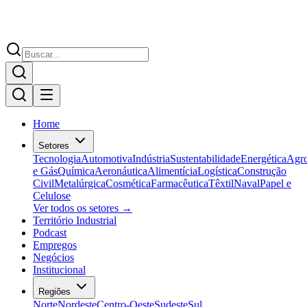
Home
Setores
Tecnologia
Automotiva
Indústria
Sustentabilidade
Energética
Agr
e Gás
Química
Aeronáutica
Alimentícia
Logística
Construção
Civil
Metalúrgica
Cosmética
Farmacêutica
Têxtil
Naval
Papel e
Celulose
Ver todos os setores →
Território Industrial
Podcast
Empregos
Negócios
Institucional
Regiões
Norte
Nordeste
Centro-Oeste
Sudeste
Sul