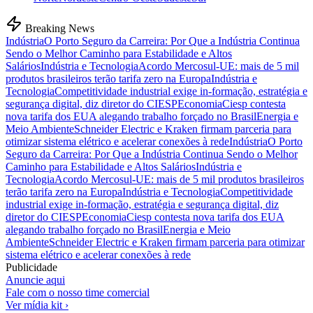
Breaking News
Indústria
O Porto Seguro da Carreira: Por Que a Indústria Continua
Sendo o Melhor Caminho para Estabilidade e Altos
Salários
Indústria e Tecnologia
Acordo Mercosul-UE: mais de 5 mil
produtos brasileiros terão tarifa zero na Europa
Indústria e
Tecnologia
Competitividade industrial exige in-formação, estratégia e
segurança digital, diz diretor do CIESP
Economia
Ciesp contesta
nova tarifa dos EUA alegando trabalho forçado no Brasil
Energia e
Meio Ambiente
Schneider Electric e Kraken firmam parceria para
otimizar sistema elétrico e acelerar conexões à rede
Indústria
O Porto
Seguro da Carreira: Por Que a Indústria Continua Sendo o Melhor
Caminho para Estabilidade e Altos Salários
Indústria e
Tecnologia
Acordo Mercosul-UE: mais de 5 mil produtos brasileiros
terão tarifa zero na Europa
Indústria e Tecnologia
Competitividade
industrial exige in-formação, estratégia e segurança digital, diz
diretor do CIESP
Economia
Ciesp contesta nova tarifa dos EUA
alegando trabalho forçado no Brasil
Energia e Meio
Ambiente
Schneider Electric e Kraken firmam parceria para otimizar
sistema elétrico e acelerar conexões à rede
Publicidade
Anuncie aqui
Fale com o nosso time comercial
Ver mídia kit ›