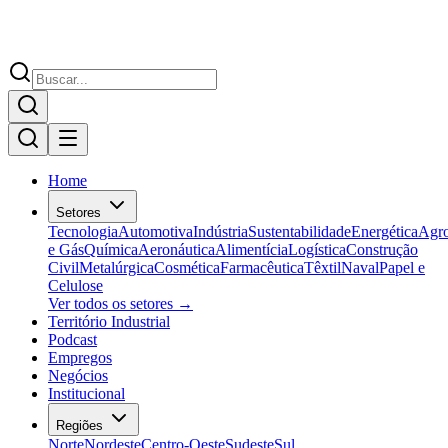
Home
Setores
Tecnologia
Automotiva
Indústria
Sustentabilidade
Energética
Agr
e Gás
Química
Aeronáutica
Alimentícia
Logística
Construção
Civil
Metalúrgica
Cosmética
Farmacêutica
Têxtil
Naval
Papel e
Celulose
Ver todos os setores →
Território Industrial
Podcast
Empregos
Negócios
Institucional
Regiões
Norte
Nordeste
Centro-Oeste
Sudeste
Sul