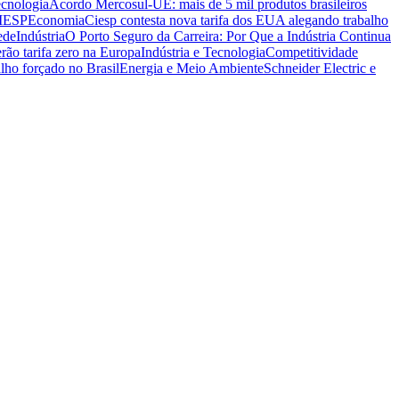
ecnologia
Acordo Mercosul-UE: mais de 5 mil produtos brasileiros
CIESP
Economia
Ciesp contesta nova tarifa dos EUA alegando trabalho
ede
Indústria
O Porto Seguro da Carreira: Por Que a Indústria Continua
rão tarifa zero na Europa
Indústria e Tecnologia
Competitividade
lho forçado no Brasil
Energia e Meio Ambiente
Schneider Electric e