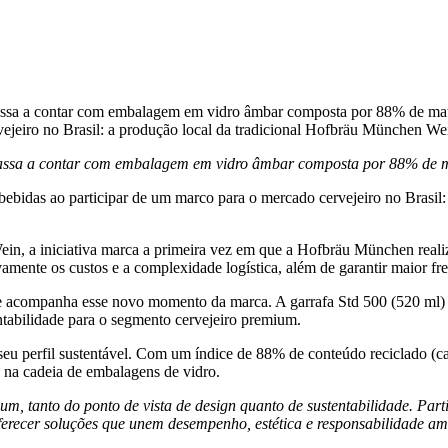
ssa a contar com embalagem em vidro âmbar composta por 88% de materia
vejeiro no Brasil: a produção local da tradicional Hofbräu München Wei
passa a contar com embalagem em vidro âmbar composta por 88% de ma
e bebidas ao participar de um marco para o mercado cervejeiro no Brasi
n, a iniciativa marca a primeira vez em que a Hofbräu München reali
mente os custos e a complexidade logística, além de garantir maior fre
e acompanha esse novo momento da marca. A garrafa Std 500 (520 ml) f
ntabilidade para o segmento cervejeiro premium.
seu perfil sustentável. Com um índice de 88% de conteúdo reciclado (
 na cadeia de embalagens de vidro.
, tanto do ponto de vista de design quanto de sustentabilidade. Part
recer soluções que unem desempenho, estética e responsabilidade am