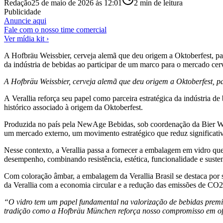
Redação
25 de maio de 2026 às 12:01
2
min de leitura
Publicidade
Anuncie aqui
Fale com o nosso time comercial
Ver mídia kit ›
A Hofbräu Weissbier, cerveja alemã que deu origem a Oktoberfest, pa
da indústria de bebidas ao participar de um marco para o mercado cer
A Hofbräu Weissbier, cerveja alemã que deu origem a Oktoberfest, 
A Verallia reforça seu papel como parceira estratégica da indústria d
histórico associado à origem da Oktoberfest.
Produzida no país pela NewAge Bebidas, sob coordenação da Bier Wei
um mercado externo, um movimento estratégico que reduz significativa
Nesse contexto, a Verallia passa a fornecer a embalagem em vidro qu
desempenho, combinando resistência, estética, funcionalidade e suste
Com coloração âmbar, a embalagem da Verallia Brasil se destaca por 
da Verallia com a economia circular e a redução das emissões de CO2
“O vidro tem um papel fundamental na valorização de bebidas premium
tradição como a Hofbräu München reforça nosso compromisso em ofe