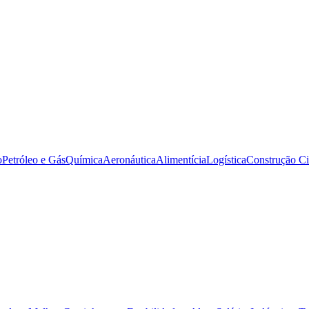
o
Petróleo e Gás
Química
Aeronáutica
Alimentícia
Logística
Construção Ci