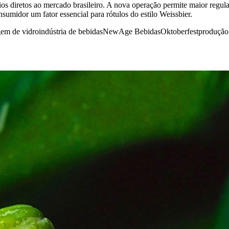
ios diretos ao mercado brasileiro. A nova operação permite maior regul
umidor um fator essencial para rótulos do estilo Weissbier.
em de vidro
indústria de bebidas
NewAge Bebidas
Oktoberfest
produção 