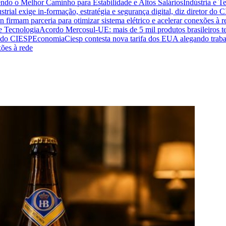
endo o Melhor Caminho para Estabilidade e Altos Salários
Indústria e T
trial exige in-formação, estratégia e segurança digital, diz diretor do 
n firmam parceria para otimizar sistema elétrico e acelerar conexões à r
 e Tecnologia
Acordo Mercosul-UE: mais de 5 mil produtos brasileiros te
or do CIESP
Economia
Ciesp contesta nova tarifa dos EUA alegando traba
xões à rede