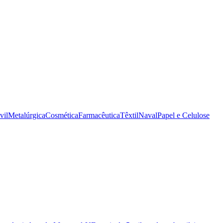
vil
Metalúrgica
Cosmética
Farmacêutica
Têxtil
Naval
Papel e Celulose