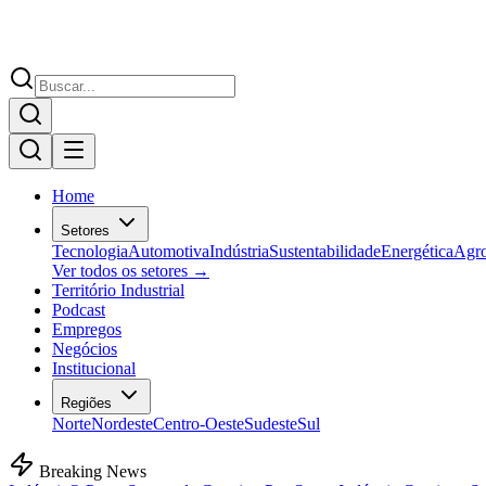
Home
Setores
Tecnologia
Automotiva
Indústria
Sustentabilidade
Energética
Agr
Ver todos os setores →
Território Industrial
Podcast
Empregos
Negócios
Institucional
Regiões
Norte
Nordeste
Centro-Oeste
Sudeste
Sul
Breaking News