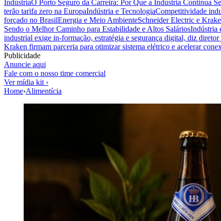
Indústria
O Porto Seguro da Carreira: Por Que a Indústria Continua S
terão tarifa zero na Europa
Indústria e Tecnologia
Competitividade indus
forçado no Brasil
Energia e Meio Ambiente
Schneider Electric e Krake
Sendo o Melhor Caminho para Estabilidade e Altos Salários
Indústria
industrial exige in-formação, estratégia e segurança digital, diz diret
Kraken firmam parceria para otimizar sistema elétrico e acelerar cone
Publicidade
Anuncie aqui
Fale com o nosso time comercial
Ver mídia kit ›
Home
›
Alimentícia