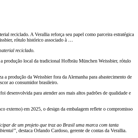
l reciclado. A Verallia reforça seu papel como parceira estratégica
ssbier, rótulo histórico associado à …
terial reciclado.
l: a produção local da tradicional Hofbräu München Weissbier, rótulo
za a produção da Weissbier fora da Alemanha para abastecimento de
scor ao consumidor brasileiro.
oi desenvolvida para atender aos mais altos padrões de qualidade e
caco externo) em 2025, o design da embalagem reflete o compromisso
icipar de um projeto que traz ao Brasil uma marca com tanta
biental”,
destaca Orlando Cardoso, gerente de contas da Verallia.