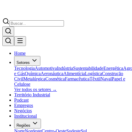
Home
Setores
Tecnologia
Automotiva
Indústria
Sustentabilidade
Energética
Agr
e Gás
Química
Aeronáutica
Alimentícia
Logística
Construção
Civil
Metalúrgica
Cosmética
Farmacêutica
Têxtil
Naval
Papel e
Celulose
Ver todos os setores →
Território Industrial
Podcast
Empregos
Negócios
Institucional
Regiões
Norte
Nordeste
Centro-Oeste
Sudeste
Sul