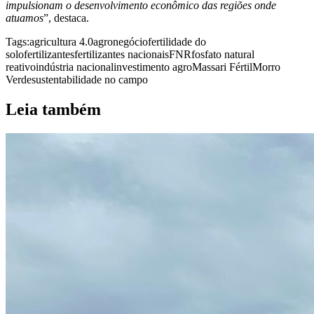
impulsionam o desenvolvimento econômico das regiões onde
atuamos
”, destaca.
Tags:
agricultura 4.0
agronegócio
fertilidade do
solo
fertilizantes
fertilizantes nacionais
FNR
fosfato natural
reativo
indústria nacional
investimento agro
Massari Fértil
Morro
Verde
sustentabilidade no campo
Leia também