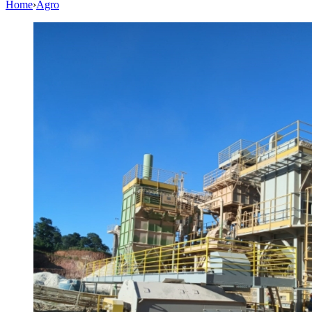
Home
›
Agro