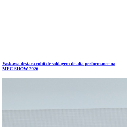
Yaskawa destaca robô de soldagem de alta performance na
MEC SHOW 2026