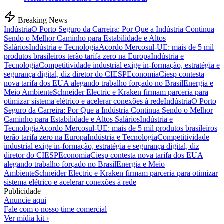
Breaking News
Indústria
O Porto Seguro da Carreira: Por Que a Indústria Continua
Sendo o Melhor Caminho para Estabilidade e Altos
Salários
Indústria e Tecnologia
Acordo Mercosul-UE: mais de 5 mil
produtos brasileiros terão tarifa zero na Europa
Indústria e
Tecnologia
Competitividade industrial exige in-formação, estratégia e
segurança digital, diz diretor do CIESP
Economia
Ciesp contesta
nova tarifa dos EUA alegando trabalho forçado no Brasil
Energia e
Meio Ambiente
Schneider Electric e Kraken firmam parceria para
otimizar sistema elétrico e acelerar conexões à rede
Indústria
O Porto
Seguro da Carreira: Por Que a Indústria Continua Sendo o Melhor
Caminho para Estabilidade e Altos Salários
Indústria e
Tecnologia
Acordo Mercosul-UE: mais de 5 mil produtos brasileiros
terão tarifa zero na Europa
Indústria e Tecnologia
Competitividade
industrial exige in-formação, estratégia e segurança digital, diz
diretor do CIESP
Economia
Ciesp contesta nova tarifa dos EUA
alegando trabalho forçado no Brasil
Energia e Meio
Ambiente
Schneider Electric e Kraken firmam parceria para otimizar
sistema elétrico e acelerar conexões à rede
Publicidade
Anuncie aqui
Fale com o nosso time comercial
Ver mídia kit ›