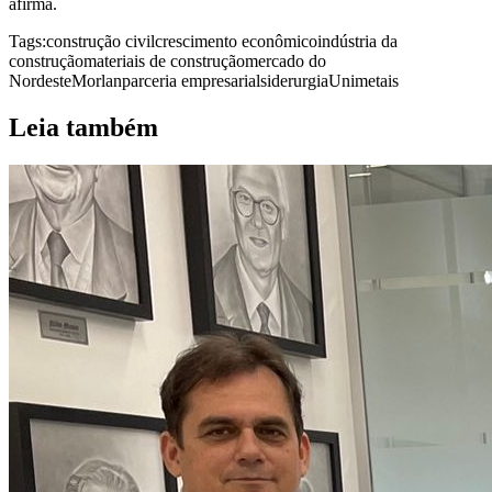
afirma.
Tags:
construção civil
crescimento econômico
indústria da
construção
materiais de construção
mercado do
Nordeste
Morlan
parceria empresarial
siderurgia
Unimetais
Leia também