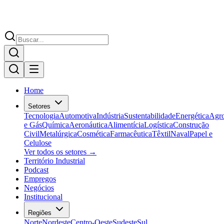
Home
Setores
Tecnologia
Automotiva
Indústria
Sustentabilidade
Energética
Agr
e Gás
Química
Aeronáutica
Alimentícia
Logística
Construção
Civil
Metalúrgica
Cosmética
Farmacêutica
Têxtil
Naval
Papel e
Celulose
Ver todos os setores →
Território Industrial
Podcast
Empregos
Negócios
Institucional
Regiões
Norte
Nordeste
Centro-Oeste
Sudeste
Sul