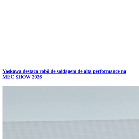
Yaskawa destaca robô de soldagem de alta performance na
MEC SHOW 2026