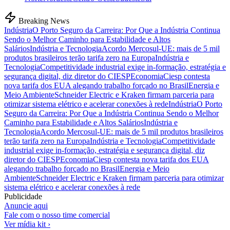
Breaking News
Indústria
O Porto Seguro da Carreira: Por Que a Indústria Continua
Sendo o Melhor Caminho para Estabilidade e Altos
Salários
Indústria e Tecnologia
Acordo Mercosul-UE: mais de 5 mil
produtos brasileiros terão tarifa zero na Europa
Indústria e
Tecnologia
Competitividade industrial exige in-formação, estratégia e
segurança digital, diz diretor do CIESP
Economia
Ciesp contesta
nova tarifa dos EUA alegando trabalho forçado no Brasil
Energia e
Meio Ambiente
Schneider Electric e Kraken firmam parceria para
otimizar sistema elétrico e acelerar conexões à rede
Indústria
O Porto
Seguro da Carreira: Por Que a Indústria Continua Sendo o Melhor
Caminho para Estabilidade e Altos Salários
Indústria e
Tecnologia
Acordo Mercosul-UE: mais de 5 mil produtos brasileiros
terão tarifa zero na Europa
Indústria e Tecnologia
Competitividade
industrial exige in-formação, estratégia e segurança digital, diz
diretor do CIESP
Economia
Ciesp contesta nova tarifa dos EUA
alegando trabalho forçado no Brasil
Energia e Meio
Ambiente
Schneider Electric e Kraken firmam parceria para otimizar
sistema elétrico e acelerar conexões à rede
Publicidade
Anuncie aqui
Fale com o nosso time comercial
Ver mídia kit ›