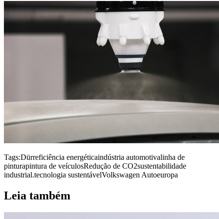
Tags:
Dürr
eficiência energética
indústria automotiva
linha de
pintura
pintura de veículos
Redução de CO2
sustentabilidade
industrial.
tecnologia sustentável
Volkswagen Autoeuropa
Leia também