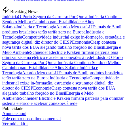
Breaking News
Indústria
O Porto Seguro da Carreira: Por Que a Indústria Continua
Sendo o Melhor Caminho para Estabilidade e Altos
Salários
Indústria e Tecnologia
Acordo Mercosul-UE: mais de 5 mil
produtos brasileiros terão tarifa zero na Europa
Indústria e
Tecnologia
Competitividade industrial exige in-formação, estratégia e
segurança digital, diz diretor do CIESP
Economia
Ciesp contesta
nova tarifa dos EUA alegando trabalho forçado no Brasil
Energia e
Meio Ambiente
Schneider Electric e Kraken firmam parceria para
otimizar sistema elétrico e acelerar conexões à rede
Indústria
O Porto
Seguro da Carreira: Por Que a Indústria Continua Sendo o Melhor
Caminho para Estabilidade e Altos Salários
Indústria e
Tecnologia
Acordo Mercosul-UE: mais de 5 mil produtos brasileiros
terão tarifa zero na Europa
Indústria e Tecnologia
Competitividade
industrial exige in-formação, estratégia e segurança digital, diz
diretor do CIESP
Economia
Ciesp contesta nova tarifa dos EUA
alegando trabalho forçado no Brasil
Energia e Meio
Ambiente
Schneider Electric e Kraken firmam parceria para otimizar
sistema elétrico e acelerar conexões à rede
Publicidade
Anuncie aqui
Fale com o nosso time comercial
Ver mídia kit ›