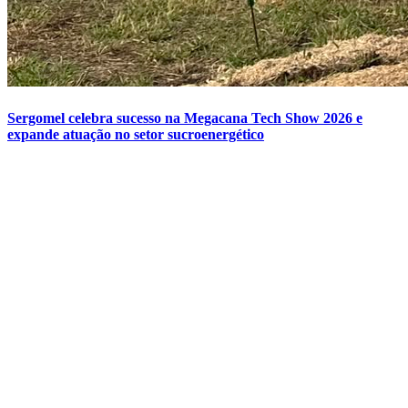
Sergomel celebra sucesso na Megacana Tech Show 2026 e
expande atuação no setor sucroenergético