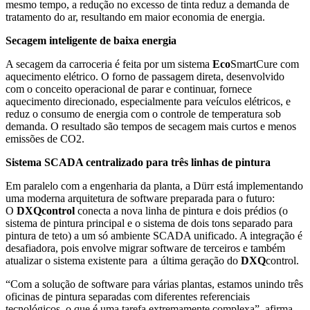
mesmo tempo, a redução no excesso de tinta reduz a demanda de
tratamento do ar, resultando em maior economia de energia.
Secagem inteligente de baixa energia
A secagem da carroceria é feita por um sistema
Eco
SmartCure com
aquecimento elétrico. O forno de passagem direta, desenvolvido
com o conceito operacional de parar e continuar, fornece
aquecimento direcionado, especialmente para veículos elétricos, e
reduz o consumo de energia com o controle de temperatura sob
demanda. O resultado são tempos de secagem mais curtos e menos
emissões de CO2.
Sistema SCADA centralizado para três linhas de pintura
Em paralelo com a engenharia da planta, a Dürr está implementando
uma moderna arquitetura de software preparada para o futuro:
O
DXQcontrol
conecta a nova linha de pintura e dois prédios (o
sistema de pintura principal e o sistema de dois tons separado para
pintura de teto) a um só ambiente SCADA unificado. A integração é
desafiadora, pois envolve migrar software de terceiros e também
atualizar o sistema existente para a última geração do
DXQ
control.
“Com a solução de software para várias plantas, estamos unindo três
oficinas de pintura separadas com diferentes referenciais
tecnológicos, o que é uma tarefa extremamente complexa”, afirma