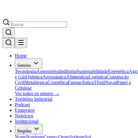
Home
Setores
Tecnologia
Automotiva
Indústria
Sustentabilidade
Energética
Agr
e Gás
Química
Aeronáutica
Alimentícia
Logística
Construção
Civil
Metalúrgica
Cosmética
Farmacêutica
Têxtil
Naval
Papel e
Celulose
Ver todos os setores →
Território Industrial
Podcast
Empregos
Negócios
Institucional
Regiões
Norte
Nordeste
Centro-Oeste
Sudeste
Sul