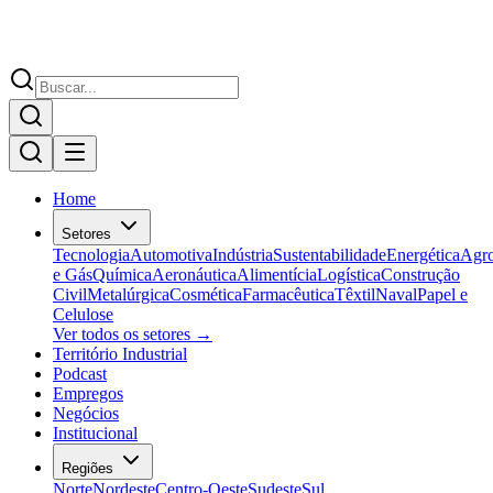
Home
Setores
Tecnologia
Automotiva
Indústria
Sustentabilidade
Energética
Agr
e Gás
Química
Aeronáutica
Alimentícia
Logística
Construção
Civil
Metalúrgica
Cosmética
Farmacêutica
Têxtil
Naval
Papel e
Celulose
Ver todos os setores →
Território Industrial
Podcast
Empregos
Negócios
Institucional
Regiões
Norte
Nordeste
Centro-Oeste
Sudeste
Sul