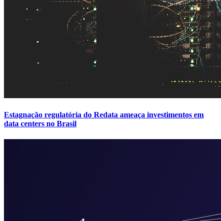
Estagnação regulatória do Redata ameaça investimentos em
data centers no Brasil