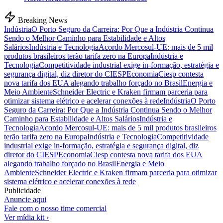
Breaking News
Indústria
O Porto Seguro da Carreira: Por Que a Indústria Continua
Sendo o Melhor Caminho para Estabilidade e Altos
Salários
Indústria e Tecnologia
Acordo Mercosul-UE: mais de 5 mil
produtos brasileiros terão tarifa zero na Europa
Indústria e
Tecnologia
Competitividade industrial exige in-formação, estratégia e
segurança digital, diz diretor do CIESP
Economia
Ciesp contesta
nova tarifa dos EUA alegando trabalho forçado no Brasil
Energia e
Meio Ambiente
Schneider Electric e Kraken firmam parceria para
otimizar sistema elétrico e acelerar conexões à rede
Indústria
O Porto
Seguro da Carreira: Por Que a Indústria Continua Sendo o Melhor
Caminho para Estabilidade e Altos Salários
Indústria e
Tecnologia
Acordo Mercosul-UE: mais de 5 mil produtos brasileiros
terão tarifa zero na Europa
Indústria e Tecnologia
Competitividade
industrial exige in-formação, estratégia e segurança digital, diz
diretor do CIESP
Economia
Ciesp contesta nova tarifa dos EUA
alegando trabalho forçado no Brasil
Energia e Meio
Ambiente
Schneider Electric e Kraken firmam parceria para otimizar
sistema elétrico e acelerar conexões à rede
Publicidade
Anuncie aqui
Fale com o nosso time comercial
Ver mídia kit ›