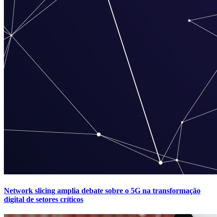
Network slicing amplia debate sobre o 5G na transformação
digital de setores críticos