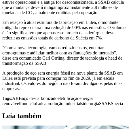
estiver operacional e a antiga for descomissionada, a SSAB calcula
que a mudança deverá mitigar aproximadamente 2,8 milhões de
toneladas de CO₂ atualmente emitidas pela operação.
Em relação à atual estrutura de fabricação em Lulea, o montante
mitigado representará uma redução de 90% nas emissões. O volume
é tão significativo que apenas esse projeto da siderúrgica deve
reduzir as emissões totais de carbono da Suécia em 7%.
“Com a nova tecnologia, vamos reduzir custos, encurtar
cronogramas e até lidar melhor com as flutuações do mercado”,
disse em comunicado Carl Orrling, diretor de tecnologia e head de
transformação da SSAB.
A produção de aço sem energia fóssil na nova planta da SSAB em
Lulea está prevista para começar no fim de 2029, já em escala
industrial. Os valores do negócio não foram divulgados pelas duas
empresas.
Tags:
ABB
aço descarbonizado
eletrificação
energia
renovável
fundição
Lulea
produção industrial
siderurgia
SSAB
Suécia
Leia também