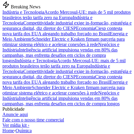
Breaking News
Indústria e Tecnologia
Acordo Mercosul-UE: mais de 5 mil produtos
brasileiros terão tarifa zero na Europa
Indústria e
Tecnologia
Competitividade industrial exige in-formação, estratégia e
segurança digital, diz diretor do CIESP
Economia
Ciesp contesta
nova tarifa dos EUA alegando trabalho forçado no Brasil
Energia e
Meio Ambiente
Schneider Electric e Kraken firmam parceria para
otimizar sistema elétrico e acelerar conexões à rede
Negócios e
Indústria
Inteligência artificial impulsiona vendas em 80% das
campanhas, mas enfrenta desafios em ciclos de compra
longos
Indústria e Tecnologia
Acordo Mercosul-UE: mais de 5 mil
produtos brasileiros terão tarifa zero na Europa
Indústria e
Tecnologia
Competitividade industrial exige in-formação, estratégia e
segurança digital, diz diretor do CIESP
Economia
Ciesp contesta
nova tarifa dos EUA alegando trabalho forçado no Brasil
Energia e
Meio Ambiente
Schneider Electric e Kraken firmam parceria para
otimizar sistema elétrico e acelerar conexões à rede
Negócios e
Indústria
Inteligência artificial impulsiona vendas em 80% das
campanhas, mas enfrenta desafios em ciclos de compra longos
Publicidade
Anuncie aqui
Fale com o nosso time comercial
Ver mídia kit ›
Home
›
Química