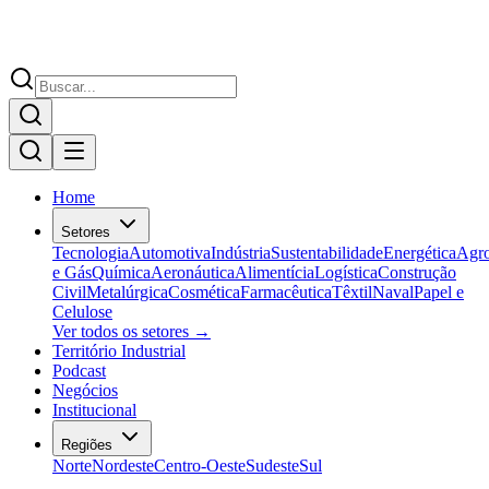
Home
Setores
Tecnologia
Automotiva
Indústria
Sustentabilidade
Energética
Agr
e Gás
Química
Aeronáutica
Alimentícia
Logística
Construção
Civil
Metalúrgica
Cosmética
Farmacêutica
Têxtil
Naval
Papel e
Celulose
Ver todos os setores →
Território Industrial
Podcast
Negócios
Institucional
Regiões
Norte
Nordeste
Centro-Oeste
Sudeste
Sul