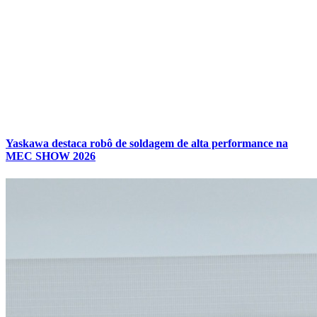
Yaskawa destaca robô de soldagem de alta performance na
MEC SHOW 2026