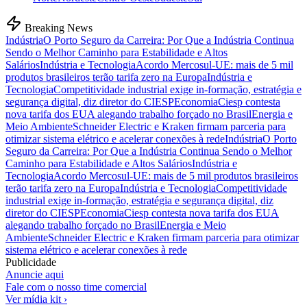
Breaking News
Indústria
O Porto Seguro da Carreira: Por Que a Indústria Continua
Sendo o Melhor Caminho para Estabilidade e Altos
Salários
Indústria e Tecnologia
Acordo Mercosul-UE: mais de 5 mil
produtos brasileiros terão tarifa zero na Europa
Indústria e
Tecnologia
Competitividade industrial exige in-formação, estratégia e
segurança digital, diz diretor do CIESP
Economia
Ciesp contesta
nova tarifa dos EUA alegando trabalho forçado no Brasil
Energia e
Meio Ambiente
Schneider Electric e Kraken firmam parceria para
otimizar sistema elétrico e acelerar conexões à rede
Indústria
O Porto
Seguro da Carreira: Por Que a Indústria Continua Sendo o Melhor
Caminho para Estabilidade e Altos Salários
Indústria e
Tecnologia
Acordo Mercosul-UE: mais de 5 mil produtos brasileiros
terão tarifa zero na Europa
Indústria e Tecnologia
Competitividade
industrial exige in-formação, estratégia e segurança digital, diz
diretor do CIESP
Economia
Ciesp contesta nova tarifa dos EUA
alegando trabalho forçado no Brasil
Energia e Meio
Ambiente
Schneider Electric e Kraken firmam parceria para otimizar
sistema elétrico e acelerar conexões à rede
Publicidade
Anuncie aqui
Fale com o nosso time comercial
Ver mídia kit ›