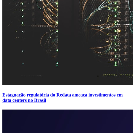
Estagnação regulatória do Redata ameaça investimentos em
data centers no Brasil