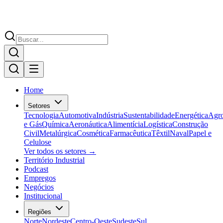
Home
Setores
Tecnologia
Automotiva
Indústria
Sustentabilidade
Energética
Agr
e Gás
Química
Aeronáutica
Alimentícia
Logística
Construção
Civil
Metalúrgica
Cosmética
Farmacêutica
Têxtil
Naval
Papel e
Celulose
Ver todos os setores →
Território Industrial
Podcast
Empregos
Negócios
Institucional
Regiões
Norte
Nordeste
Centro-Oeste
Sudeste
Sul