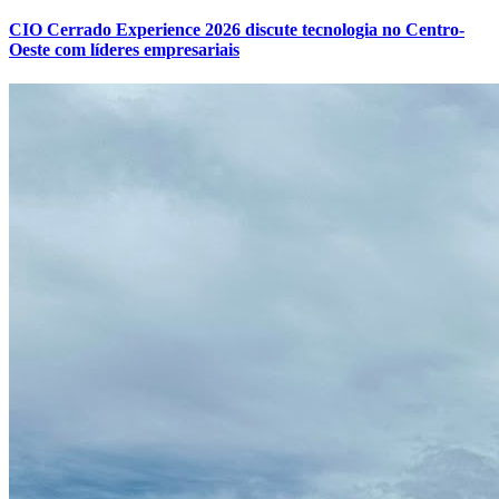
CIO Cerrado Experience 2026 discute tecnologia no Centro-
Oeste com líderes empresariais