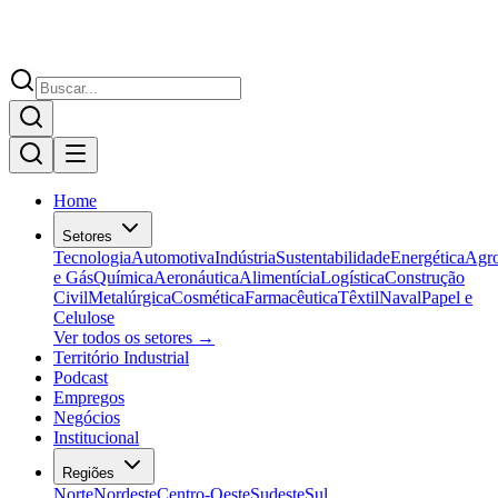
Home
Setores
Tecnologia
Automotiva
Indústria
Sustentabilidade
Energética
Agr
e Gás
Química
Aeronáutica
Alimentícia
Logística
Construção
Civil
Metalúrgica
Cosmética
Farmacêutica
Têxtil
Naval
Papel e
Celulose
Ver todos os setores →
Território Industrial
Podcast
Empregos
Negócios
Institucional
Regiões
Norte
Nordeste
Centro-Oeste
Sudeste
Sul