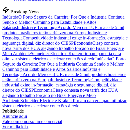
Breaking News
Indústria
O Porto Seguro da Carreira: Por Que a Indústria Continua
Sendo o Melhor Caminho para Estabilidade e Altos
Salários
Indústria e Tecnologia
Acordo Mercosul-UE: mais de 5 mil
produtos brasileiros terão tarifa zero na Europa
Indústria e
Tecnologia
Competitividade industrial exige in-formação, estratégia e
segurança digital, diz diretor do CIESP
Economia
Ciesp contesta
nova tarifa dos EUA alegando trabalho forçado no Brasil
Energia e
Meio Ambiente
Schneider Electric e Kraken firmam parceria para
otimizar sistema elétrico e acelerar conexões à rede
Indústria
O Porto
Seguro da Carreira: Por Que a Indústria Continua Sendo o Melhor
Caminho para Estabilidade e Altos Salários
Indústria e
Tecnologia
Acordo Mercosul-UE: mais de 5 mil produtos brasileiros
terão tarifa zero na Europa
Indústria e Tecnologia
Competitividade
industrial exige in-formação, estratégia e segurança digital, diz
diretor do CIESP
Economia
Ciesp contesta nova tarifa dos EUA
alegando trabalho forçado no Brasil
Energia e Meio
Ambiente
Schneider Electric e Kraken firmam parceria para otimizar
sistema elétrico e acelerar conexões à rede
Publicidade
Anuncie aqui
Fale com o nosso time comercial
Ver mídia kit ›