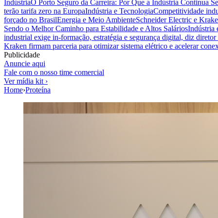
Indústria
O Porto Seguro da Carreira: Por Que a Indústria Continua S
terão tarifa zero na Europa
Indústria e Tecnologia
Competitividade indus
forçado no Brasil
Energia e Meio Ambiente
Schneider Electric e Krake
Sendo o Melhor Caminho para Estabilidade e Altos Salários
Indústria
industrial exige in-formação, estratégia e segurança digital, diz diret
Kraken firmam parceria para otimizar sistema elétrico e acelerar cone
Publicidade
Anuncie aqui
Fale com o nosso time comercial
Ver mídia kit ›
Home
›
Proteína