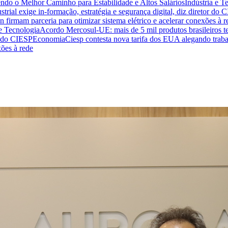
endo o Melhor Caminho para Estabilidade e Altos Salários
Indústria e T
trial exige in-formação, estratégia e segurança digital, diz diretor do 
n firmam parceria para otimizar sistema elétrico e acelerar conexões à r
 e Tecnologia
Acordo Mercosul-UE: mais de 5 mil produtos brasileiros te
or do CIESP
Economia
Ciesp contesta nova tarifa dos EUA alegando traba
xões à rede