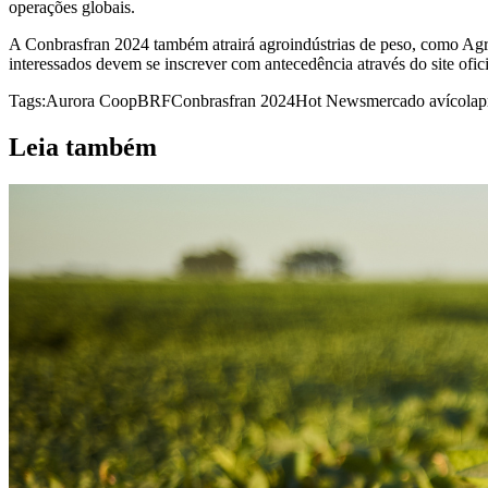
operações globais.
A Conbrasfran 2024 também atrairá agroindústrias de peso, como Agro
interessados devem se inscrever com antecedência através do site ofici
Tags:
Aurora Coop
BRF
Conbrasfran 2024
Hot News
mercado avícola
p
Leia também