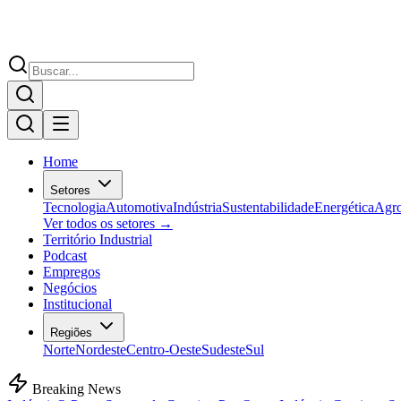
Home
Setores
Tecnologia
Automotiva
Indústria
Sustentabilidade
Energética
Agr
Ver todos os setores →
Território Industrial
Podcast
Empregos
Negócios
Institucional
Regiões
Norte
Nordeste
Centro-Oeste
Sudeste
Sul
Breaking News