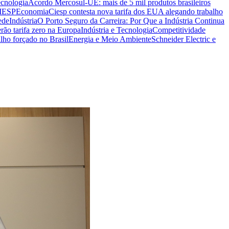
ecnologia
Acordo Mercosul-UE: mais de 5 mil produtos brasileiros
CIESP
Economia
Ciesp contesta nova tarifa dos EUA alegando trabalho
ede
Indústria
O Porto Seguro da Carreira: Por Que a Indústria Continua
rão tarifa zero na Europa
Indústria e Tecnologia
Competitividade
lho forçado no Brasil
Energia e Meio Ambiente
Schneider Electric e