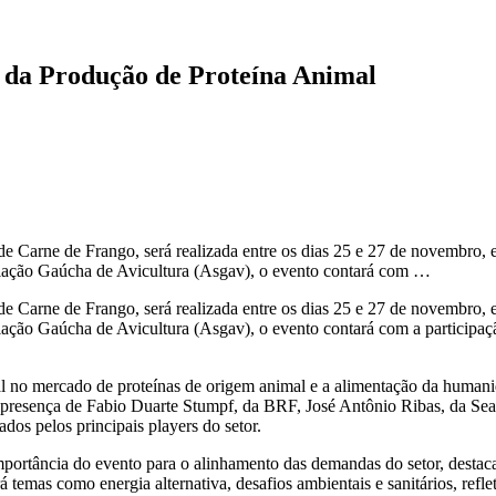
 da Produção de Proteína Animal
de Carne de Frango, será realizada entre os dias 25 e 27 de novembro,
ciação Gaúcha de Avicultura (Asgav), o evento contará com …
de Carne de Frango, será realizada entre os dias 25 e 27 de novembro,
iação Gaúcha de Avicultura (Asgav), o evento contará com a participaç
l no mercado de proteínas de origem animal e a alimentação da humani
resença de Fabio Duarte Stumpf, da BRF, José Antônio Ribas, da Seara
ados pelos principais players do setor.
importância do evento para o alinhamento das demandas do setor, desta
rá temas como energia alternativa, desafios ambientais e sanitários, re