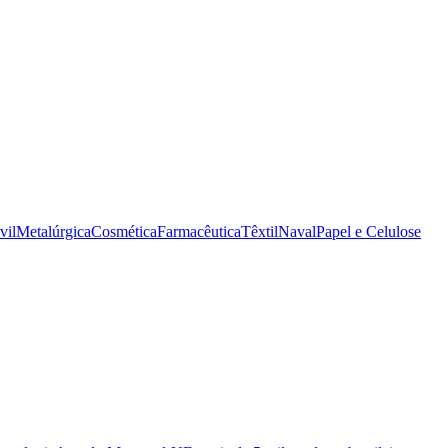
vil
Metalúrgica
Cosmética
Farmacêutica
Têxtil
Naval
Papel e Celulose