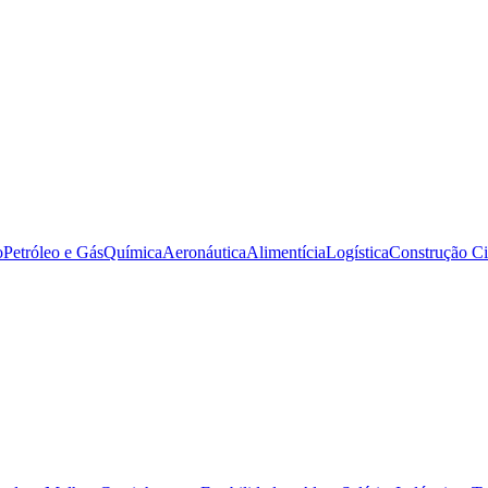
o
Petróleo e Gás
Química
Aeronáutica
Alimentícia
Logística
Construção Ci