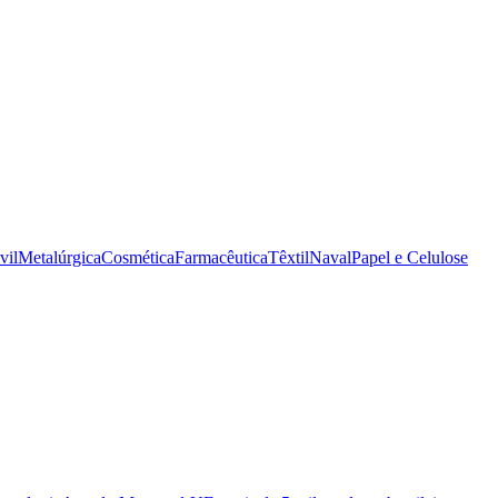
vil
Metalúrgica
Cosmética
Farmacêutica
Têxtil
Naval
Papel e Celulose