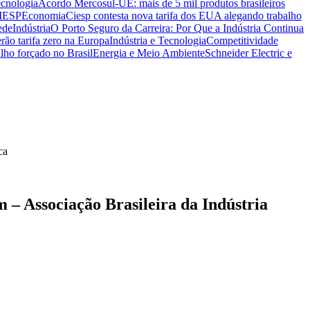
ecnologia
Acordo Mercosul-UE: mais de 5 mil produtos brasileiros
CIESP
Economia
Ciesp contesta nova tarifa dos EUA alegando trabalho
ede
Indústria
O Porto Seguro da Carreira: Por Que a Indústria Continua
rão tarifa zero na Europa
Indústria e Tecnologia
Competitividade
lho forçado no Brasil
Energia e Meio Ambiente
Schneider Electric e
 – Associação Brasileira da Indústria