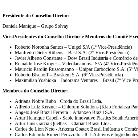
Presidente do Conselho Diretor:
Daniela Manique – Grupo Solvay
Vice
‐
Presidentes do Conselho Diretor e Membros do Comitê Exec
Roberto Noronha Santos – Unigel S/A (1ª Vice‐Presidência)
Manfredo Dieter Rübens – Basf S.A. (2º Vice‐Presidência)
Javier Alberto Constante – Dow Brasil Indústria e Comércio de
Reinaldo José Kroger – Videolar‐Innova S/A (4º Vice‐Presidên
Mauricio Parolin Russomanno – Unipar Carbocloro S.A. (5º Vi
Roberto Bischoff – Braskem S.A. (6º Vice‐Presidência)
Maximilian Yoshioka – Indorama Ventures – Brasil (7º Vice‐Pre
Membros do Conselho Diretor:
Adriana Nobre Rubo ‐ Croda do Brasil Ltda.
Alfredo Luiz Kerzner – Chlorum Solutions (Klab Fortaleza Part
Angelo José Brazil Ferreira – Arlanxeo Brazil S.A.
Artur Henrique Capeli ‐ Sabic Innovative Plastics South Americ
Artur Luis Garcia Quelhas – Clariant Brasil Ltda.
Carlos de Lion Neto ‐ Arkema Coatex Brasil Indústria e Comér
Carlos Eduardo Rubert Perizzotto ‐ ICL Aditivos e Ingredientes