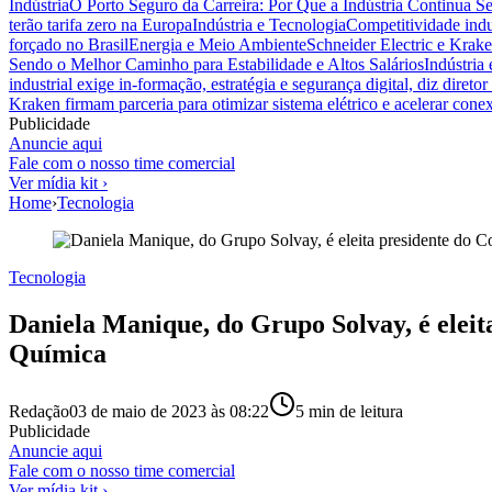
Indústria
O Porto Seguro da Carreira: Por Que a Indústria Continua S
terão tarifa zero na Europa
Indústria e Tecnologia
Competitividade indus
forçado no Brasil
Energia e Meio Ambiente
Schneider Electric e Krake
Sendo o Melhor Caminho para Estabilidade e Altos Salários
Indústria
industrial exige in-formação, estratégia e segurança digital, diz diret
Kraken firmam parceria para otimizar sistema elétrico e acelerar cone
Publicidade
Anuncie aqui
Fale com o nosso time comercial
Ver mídia kit ›
Home
›
Tecnologia
Tecnologia
Daniela Manique, do Grupo Solvay, é eleit
Química
Redação
03 de maio de 2023 às 08:22
5
min de leitura
Publicidade
Anuncie aqui
Fale com o nosso time comercial
Ver mídia kit ›