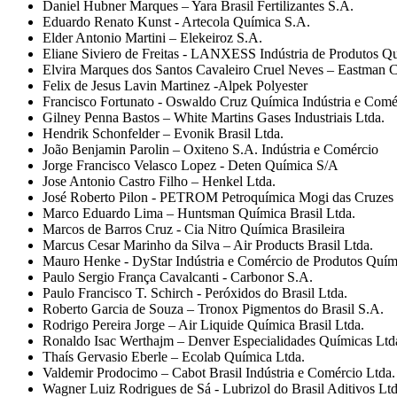
Daniel Hubner Marques – Yara Brasil Fertilizantes S.A.
Eduardo Renato Kunst ‐ Artecola Química S.A.
Elder Antonio Martini – Elekeiroz S.A.
Eliane Siviero de Freitas ‐ LANXESS Indústria de Produtos Qu
Elvira Marques dos Santos Cavaleiro Cruel Neves – Eastman C
Felix de Jesus Lavin Martinez ‐Alpek Polyester
Francisco Fortunato ‐ Oswaldo Cruz Química Indústria e Comé
Gilney Penna Bastos – White Martins Gases Industriais Ltda.
Hendrik Schonfelder – Evonik Brasil Ltda.
João Benjamin Parolin – Oxiteno S.A. Indústria e Comércio
Jorge Francisco Velasco Lopez ‐ Deten Química S/A
Jose Antonio Castro Filho – Henkel Ltda.
José Roberto Pilon ‐ PETROM Petroquímica Mogi das Cruzes
Marco Eduardo Lima – Huntsman Química Brasil Ltda.
Marcos de Barros Cruz ‐ Cia Nitro Química Brasileira
Marcus Cesar Marinho da Silva – Air Products Brasil Ltda.
Mauro Henke ‐ DyStar Indústria e Comércio de Produtos Quím
Paulo Sergio França Cavalcanti ‐ Carbonor S.A.
Paulo Francisco T. Schirch ‐ Peróxidos do Brasil Ltda.
Roberto Garcia de Souza – Tronox Pigmentos do Brasil S.A.
Rodrigo Pereira Jorge – Air Liquide Química Brasil Ltda.
Ronaldo Isac Werthajm – Denver Especialidades Químicas Ltd
Thaís Gervasio Eberle – Ecolab Química Ltda.
Valdemir Prodocimo – Cabot Brasil Indústria e Comércio Ltda.
Wagner Luiz Rodrigues de Sá ‐ Lubrizol do Brasil Aditivos Lt