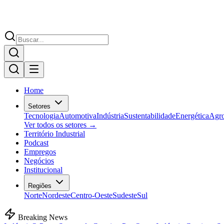
Home
Setores
Tecnologia
Automotiva
Indústria
Sustentabilidade
Energética
Agr
Ver todos os setores →
Território Industrial
Podcast
Empregos
Negócios
Institucional
Regiões
Norte
Nordeste
Centro-Oeste
Sudeste
Sul
Breaking News