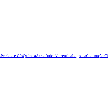
o
Petróleo e Gás
Química
Aeronáutica
Alimentícia
Logística
Construção Ci