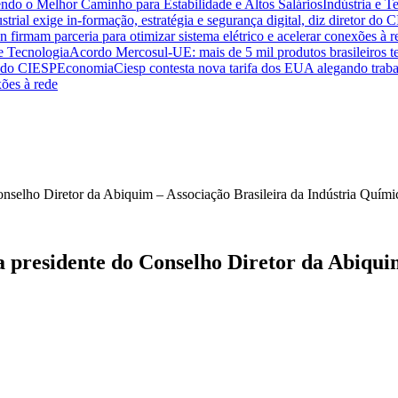
endo o Melhor Caminho para Estabilidade e Altos Salários
Indústria e T
trial exige in-formação, estratégia e segurança digital, diz diretor do 
n firmam parceria para otimizar sistema elétrico e acelerar conexões à r
 e Tecnologia
Acordo Mercosul-UE: mais de 5 mil produtos brasileiros te
or do CIESP
Economia
Ciesp contesta nova tarifa dos EUA alegando traba
xões à rede
a presidente do Conselho Diretor da Abiquim