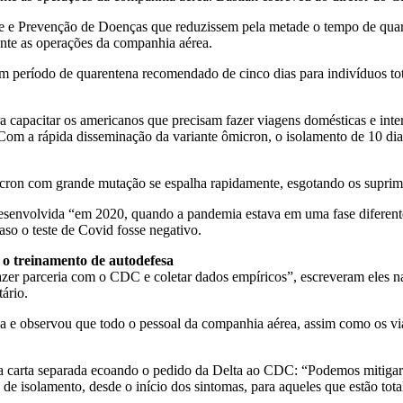
le e Prevenção de Doenças que reduzissem pela metade o tempo de qua
ente as operações da companhia aérea.
 período de quarentena recomendado de cinco dias para indivíduos to
a capacitar os americanos que precisam fazer viagens domésticas e inter
Com a rápida disseminação da variante ômicron, o isolamento de 10 dia
ron com grande mutação se espalha rapidamente, esgotando os supriment
esenvolvida “em 2020, quando a pandemia estava em uma fase diferente
aso o teste de Covid fosse negativo.
 o treinamento de autodefesa
azer parceria com o CDC e coletar dados empíricos”, escreveram eles na 
ário.
a e observou que todo o pessoal da companhia aérea, assim como os via
 carta separada ecoando o pedido da Delta ao CDC: “Podemos mitigar c
e isolamento, desde o início dos sintomas, para aqueles que estão tot