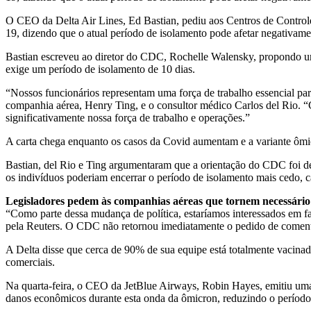
O CEO da Delta Air Lines, Ed Bastian, pediu aos Centros de Contro
19, dizendo que o atual período de isolamento pode afetar negativam
Bastian escreveu ao diretor do CDC, Rochelle Walensky, propondo um
exige um período de isolamento de 10 dias.
“Nossos funcionários representam uma força de trabalho essencial par
companhia aérea, Henry Ting, e o consultor médico Carlos del Rio. “
significativamente nossa força de trabalho e operações.”
A carta chega enquanto os casos da Covid aumentam e a variante ômic
Bastian, del Rio e Ting argumentaram que a orientação do CDC foi d
os indivíduos poderiam encerrar o período de isolamento mais cedo, c
Legisladores pedem às companhias aéreas que tornem necessário
“Como parte dessa mudança de política, estaríamos interessados ​​em f
pela Reuters. O CDC não retornou imediatamente o pedido de coment
A Delta disse que cerca de 90% de sua equipe está totalmente vacinad
comerciais.
Na quarta-feira, o CEO da JetBlue Airways, Robin Hayes, emitiu uma
danos econômicos durante esta onda da ômicron, reduzindo o período d