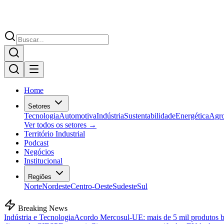
Home
Setores
Tecnologia
Automotiva
Indústria
Sustentabilidade
Energética
Agr
Ver todos os setores →
Território Industrial
Podcast
Negócios
Institucional
Regiões
Norte
Nordeste
Centro-Oeste
Sudeste
Sul
Breaking News
Indústria e Tecnologia
Acordo Mercosul-UE: mais de 5 mil produtos bra