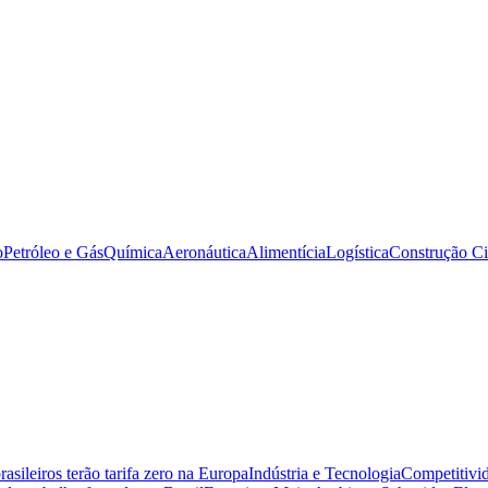
o
Petróleo e Gás
Química
Aeronáutica
Alimentícia
Logística
Construção Ci
sileiros terão tarifa zero na Europa
Indústria e Tecnologia
Competitivid