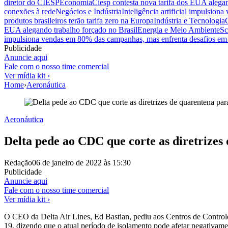
diretor do CIESP
Economia
Ciesp contesta nova tarifa dos EUA alegan
conexões à rede
Negócios e Indústria
Inteligência artificial impulsio
produtos brasileiros terão tarifa zero na Europa
Indústria e Tecnologia
EUA alegando trabalho forçado no Brasil
Energia e Meio Ambiente
Sc
impulsiona vendas em 80% das campanhas, mas enfrenta desafios em 
Publicidade
Anuncie aqui
Fale com o nosso time comercial
Ver mídia kit ›
Home
›
Aeronáutica
Aeronáutica
Delta pede ao CDC que corte as diretrizes
Redação
06 de janeiro de 2022 às 15:30
Publicidade
Anuncie aqui
Fale com o nosso time comercial
Ver mídia kit ›
O CEO da Delta Air Lines, Ed Bastian, pediu aos Centros de Contro
19, dizendo que o atual período de isolamento pode afetar negativam