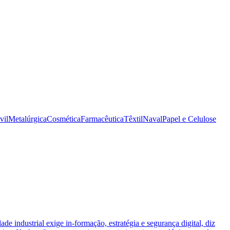
vil
Metalúrgica
Cosmética
Farmacêutica
Têxtil
Naval
Papel e Celulose
ade industrial exige in-formação, estratégia e segurança digital, diz