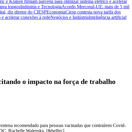
ric e Kraken firmam parceria para otimizar sistema elétrico e acelerar
mpra longos
Indústria e Tecnologia
Acordo Mercosul-UE: mais de 5 mil
ital, diz diretor do CIESP
Economia
Ciesp contesta nova tarifa dos
o e acelerar conexões à rede
Negócios e Indústria
Inteligência artificial
citando o impacto na força de trabalho
rentena recomendado para pessoas vacinadas que contraírem Covid-
CDC, Rochelle Walensky, [&hellip;]