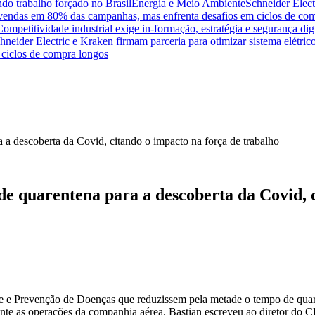
do trabalho forçado no Brasil
Energia e Meio Ambiente
Schneider Elect
na vendas em 80% das campanhas, mas enfrenta desafios em ciclos de co
Competitividade industrial exige in-formação, estratégia e segurança dig
hneider Electric e Kraken firmam parceria para otimizar sistema elétric
ciclos de compra longos
 de quarentena para a descoberta da Covid, 
le e Prevenção de Doenças que reduzissem pela metade o tempo de qua
ente as operações da companhia aérea. Bastian escreveu ao diretor do 