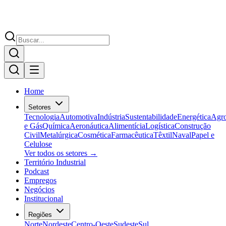
Home
Setores
Tecnologia
Automotiva
Indústria
Sustentabilidade
Energética
Agr
e Gás
Química
Aeronáutica
Alimentícia
Logística
Construção
Civil
Metalúrgica
Cosmética
Farmacêutica
Têxtil
Naval
Papel e
Celulose
Ver todos os setores →
Território Industrial
Podcast
Empregos
Negócios
Institucional
Regiões
Norte
Nordeste
Centro-Oeste
Sudeste
Sul