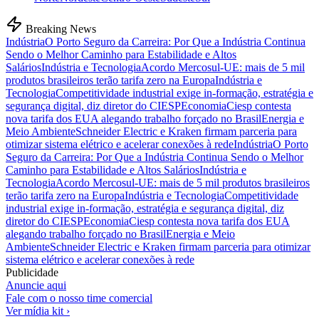
Breaking News
Indústria
O Porto Seguro da Carreira: Por Que a Indústria Continua
Sendo o Melhor Caminho para Estabilidade e Altos
Salários
Indústria e Tecnologia
Acordo Mercosul-UE: mais de 5 mil
produtos brasileiros terão tarifa zero na Europa
Indústria e
Tecnologia
Competitividade industrial exige in-formação, estratégia e
segurança digital, diz diretor do CIESP
Economia
Ciesp contesta
nova tarifa dos EUA alegando trabalho forçado no Brasil
Energia e
Meio Ambiente
Schneider Electric e Kraken firmam parceria para
otimizar sistema elétrico e acelerar conexões à rede
Indústria
O Porto
Seguro da Carreira: Por Que a Indústria Continua Sendo o Melhor
Caminho para Estabilidade e Altos Salários
Indústria e
Tecnologia
Acordo Mercosul-UE: mais de 5 mil produtos brasileiros
terão tarifa zero na Europa
Indústria e Tecnologia
Competitividade
industrial exige in-formação, estratégia e segurança digital, diz
diretor do CIESP
Economia
Ciesp contesta nova tarifa dos EUA
alegando trabalho forçado no Brasil
Energia e Meio
Ambiente
Schneider Electric e Kraken firmam parceria para otimizar
sistema elétrico e acelerar conexões à rede
Publicidade
Anuncie aqui
Fale com o nosso time comercial
Ver mídia kit ›