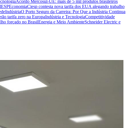
ecnologia
Acordo Mercosul-UE: mais de 5 mil produtos brasileiros
CIESP
Economia
Ciesp contesta nova tarifa dos EUA alegando trabalho
ede
Indústria
O Porto Seguro da Carreira: Por Que a Indústria Continua
rão tarifa zero na Europa
Indústria e Tecnologia
Competitividade
lho forçado no Brasil
Energia e Meio Ambiente
Schneider Electric e