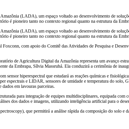
 Amazônia (LADA), um espaço voltado ao desenvolvimento de soluções di
tório é pioneiro tanto no contexto regional quanto na estrutura da E
 Amazônia (LADA), um espaço voltado ao desenvolvimento de soluções di
ório é pioneiro tanto no contexto regional quanto na estrutura da Em
nacional Foxconn, com apoio do Comitê das Atividades de Pesquisa e D
ratório de Agricultura Digital da Amazônia representa um avanço estra
sidente da Embrapa, Sílvia Massruhá. Ela conduzirá a cerimônia de inaug
ensor hiperespectral que estudará as reações químicas e fisiológicas 
per espectrais e LIDAR, sensores de umidade e temperatura do solo, GPS
de dados em lavouras parceiras.
struturada para integração de equipes multidisciplinares, equipada com
lises dos dados e imagens, utilizando inteligência artificial para o dese
troscopy), que permitirá a análise rápida da composição do solo e da