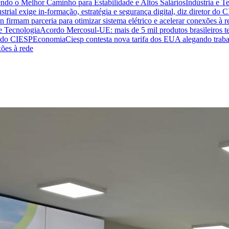
endo o Melhor Caminho para Estabilidade e Altos Salários
Indústria e T
trial exige in-formação, estratégia e segurança digital, diz diretor do 
n firmam parceria para otimizar sistema elétrico e acelerar conexões à r
 e Tecnologia
Acordo Mercosul-UE: mais de 5 mil produtos brasileiros te
or do CIESP
Economia
Ciesp contesta nova tarifa dos EUA alegando traba
xões à rede