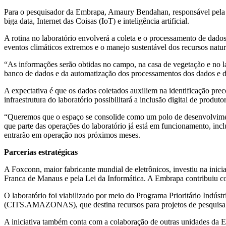
Para o pesquisador da Embrapa, Amaury Bendahan, responsável pela in
biga data, Internet das Coisas (IoT) e inteligência artificial.
A rotina no laboratório envolverá a coleta e o processamento de dados
eventos climáticos extremos e o manejo sustentável dos recursos natur
“As informações serão obtidas no campo, na casa de vegetação e no la
banco de dados e da automatização dos processamentos dos dados e das 
A expectativa é que os dados coletados auxiliem na identificação prec
infraestrutura do laboratório possibilitará a inclusão digital de produ
“Queremos que o espaço se consolide como um polo de desenvolvimen
que parte das operações do laboratório já está em funcionamento, i
entrarão em operação nos próximos meses.
Parcerias estratégicas
A Foxconn, maior fabricante mundial de eletrônicos, investiu na inic
Franca de Manaus e pela Lei da Informática. A Embrapa contribuiu com
O laboratório foi viabilizado por meio do Programa Prioritário Indús
(CITS.AMAZONAS), que destina recursos para projetos de pesquisa 
A iniciativa também conta com a colaboração de outras unidades da