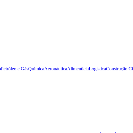
o
Petróleo e Gás
Química
Aeronáutica
Alimentícia
Logística
Construção Ci