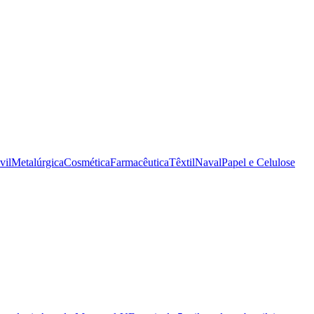
vil
Metalúrgica
Cosmética
Farmacêutica
Têxtil
Naval
Papel e Celulose