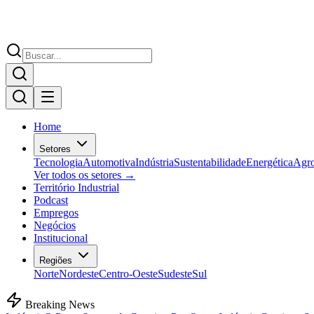
Home
Setores
Tecnologia
Automotiva
Indústria
Sustentabilidade
Energética
Agr
Ver todos os setores →
Território Industrial
Podcast
Empregos
Negócios
Institucional
Regiões
Norte
Nordeste
Centro-Oeste
Sudeste
Sul
Breaking News