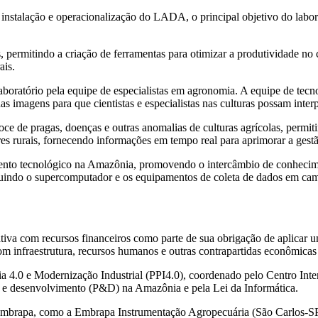
stalação e operacionalização do LADA, o principal objetivo do laborat
, permitindo a criação de ferramentas para otimizar a produtividade no 
ais.
boratório pela equipe de especialistas em agronomia. A equipe de tecn
imagens para que cientistas e especialistas nas culturas possam interp
oce de pragas, doenças e outras anomalias de culturas agrícolas, permi
tores rurais, fornecendo informações em tempo real para aprimorar a gestã
to tecnológico na Amazônia, promovendo o intercâmbio de conhecimento
ncluindo o supercomputador e os equipamentos de coleta de dados em c
iativa com recursos financeiros como parte de sua obrigação de aplica
 infraestrutura, recursos humanos e outras contrapartidas econômicas 
tria 4.0 e Modernização Industrial (PPI4.0), coordenado pelo Centro I
e desenvolvimento (P&D) na Amazônia e pela Lei da Informática.
 Embrapa, como a Embrapa Instrumentação Agropecuária (São Carlos-SP)