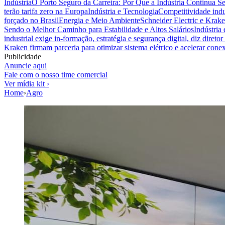
Indústria
O Porto Seguro da Carreira: Por Que a Indústria Continua S
terão tarifa zero na Europa
Indústria e Tecnologia
Competitividade indus
forçado no Brasil
Energia e Meio Ambiente
Schneider Electric e Krake
Sendo o Melhor Caminho para Estabilidade e Altos Salários
Indústria
industrial exige in-formação, estratégia e segurança digital, diz diret
Kraken firmam parceria para otimizar sistema elétrico e acelerar cone
Publicidade
Anuncie aqui
Fale com o nosso time comercial
Ver mídia kit ›
Home
›
Agro