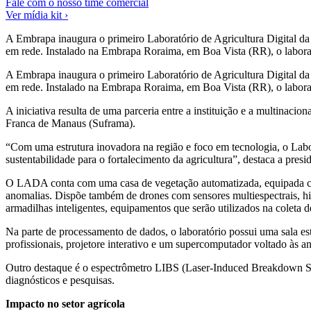
Fale com o nosso time comercial
Ver mídia kit ›
A Embrapa inaugura o primeiro Laboratório de Agricultura Digital da
em rede. Instalado na Embrapa Roraima, em Boa Vista (RR), o labora
A Embrapa inaugura o primeiro Laboratório de Agricultura Digital da
em rede. Instalado na Embrapa Roraima, em Boa Vista (RR), o laborat
A iniciativa resulta de uma parceria entre a instituição e a multi
Franca de Manaus (Suframa).
“Com uma estrutura inovadora na região e foco em tecnologia, o Labo
sustentabilidade para o fortalecimento da agricultura”, destaca a pre
O LADA conta com uma casa de vegetação automatizada, equipada com s
anomalias. Dispõe também de drones com sensores multiespectrais, hi
armadilhas inteligentes, equipamentos que serão utilizados na coleta 
Na parte de processamento de dados, o laboratório possui uma sala e
profissionais, projetore interativo e um supercomputador voltado às aná
Outro destaque é o espectrômetro LIBS (Laser-Induced Breakdown Spec
diagnósticos e pesquisas.
Impacto no setor agrícola