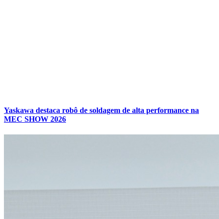
Yaskawa destaca robô de soldagem de alta performance na
MEC SHOW 2026