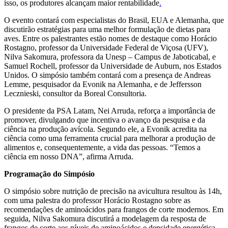
isso, os produtores alcançam maior rentabilidade
.
O evento contará com especialistas do Brasil, EUA e Alemanha, que
discutirão estratégias para uma melhor formulação de dietas para
aves. Entre os palestrantes estão nomes de destaque como Horácio
Rostagno, professor da Universidade Federal de Viçosa (UFV),
Nilva Sakomura, professora da Unesp – Campus de Jaboticabal, e
Samuel Rochell, professor da Universidade de Auburn, nos Estados
Unidos. O simpósio também contará com a presença de Andreas
Lemme, pesquisador da Evonik na Alemanha, e de Jeffersson
Lecznieski, consultor da Boreal Consultoria.
O presidente da PSA Latam, Nei Arruda, reforça a importância de
promover, divulgando que incentiva o avanço da pesquisa e da
ciência na produção avícola. Segundo ele, a Evonik acredita na
ciência como uma ferramenta crucial para melhorar a produção de
alimentos e, consequentemente, a vida das pessoas. “Temos a
ciência em nosso DNA”, afirma Arruda.
Programação do Simpósio
O simpósio sobre nutrição de precisão na avicultura resultou às 14h,
com uma palestra do professor Horácio Rostagno sobre as
recomendações de aminoácidos para frangos de corte modernos. Em
seguida, Nilva Sakomura discutirá a modelagem da resposta de
frangos de corte aos níveis de aminoácidos e densidade energética.