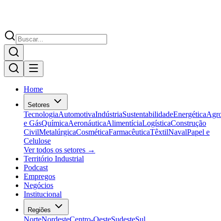
Home
Setores
Tecnologia
Automotiva
Indústria
Sustentabilidade
Energética
Agr
e Gás
Química
Aeronáutica
Alimentícia
Logística
Construção
Civil
Metalúrgica
Cosmética
Farmacêutica
Têxtil
Naval
Papel e
Celulose
Ver todos os setores →
Território Industrial
Podcast
Empregos
Negócios
Institucional
Regiões
Norte
Nordeste
Centro-Oeste
Sudeste
Sul