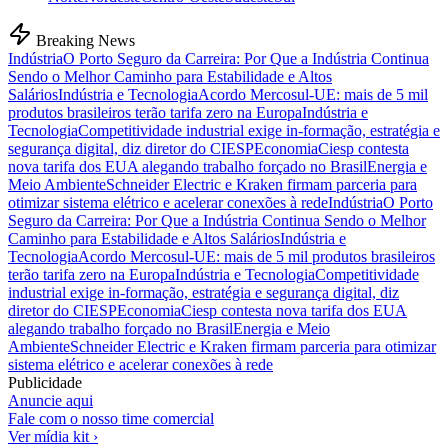
Breaking News
Indústria
O Porto Seguro da Carreira: Por Que a Indústria Continua
Sendo o Melhor Caminho para Estabilidade e Altos
Salários
Indústria e Tecnologia
Acordo Mercosul-UE: mais de 5 mil
produtos brasileiros terão tarifa zero na Europa
Indústria e
Tecnologia
Competitividade industrial exige in-formação, estratégia e
segurança digital, diz diretor do CIESP
Economia
Ciesp contesta
nova tarifa dos EUA alegando trabalho forçado no Brasil
Energia e
Meio Ambiente
Schneider Electric e Kraken firmam parceria para
otimizar sistema elétrico e acelerar conexões à rede
Indústria
O Porto
Seguro da Carreira: Por Que a Indústria Continua Sendo o Melhor
Caminho para Estabilidade e Altos Salários
Indústria e
Tecnologia
Acordo Mercosul-UE: mais de 5 mil produtos brasileiros
terão tarifa zero na Europa
Indústria e Tecnologia
Competitividade
industrial exige in-formação, estratégia e segurança digital, diz
diretor do CIESP
Economia
Ciesp contesta nova tarifa dos EUA
alegando trabalho forçado no Brasil
Energia e Meio
Ambiente
Schneider Electric e Kraken firmam parceria para otimizar
sistema elétrico e acelerar conexões à rede
Publicidade
Anuncie aqui
Fale com o nosso time comercial
Ver mídia kit ›