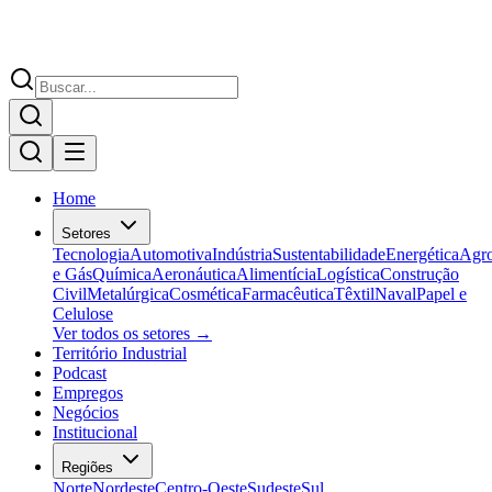
Home
Setores
Tecnologia
Automotiva
Indústria
Sustentabilidade
Energética
Agr
e Gás
Química
Aeronáutica
Alimentícia
Logística
Construção
Civil
Metalúrgica
Cosmética
Farmacêutica
Têxtil
Naval
Papel e
Celulose
Ver todos os setores →
Território Industrial
Podcast
Empregos
Negócios
Institucional
Regiões
Norte
Nordeste
Centro-Oeste
Sudeste
Sul