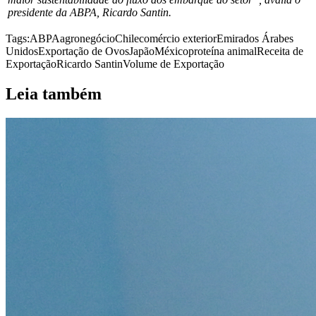
presidente da ABPA, Ricardo Santin.
Tags:
ABPA
agronegócio
Chile
comércio exterior
Emirados Árabes
Unidos
Exportação de Ovos
Japão
México
proteína animal
Receita de
Exportação
Ricardo Santin
Volume de Exportação
Leia também