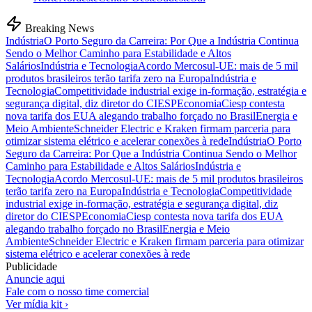
Breaking News
Indústria
O Porto Seguro da Carreira: Por Que a Indústria Continua
Sendo o Melhor Caminho para Estabilidade e Altos
Salários
Indústria e Tecnologia
Acordo Mercosul-UE: mais de 5 mil
produtos brasileiros terão tarifa zero na Europa
Indústria e
Tecnologia
Competitividade industrial exige in-formação, estratégia e
segurança digital, diz diretor do CIESP
Economia
Ciesp contesta
nova tarifa dos EUA alegando trabalho forçado no Brasil
Energia e
Meio Ambiente
Schneider Electric e Kraken firmam parceria para
otimizar sistema elétrico e acelerar conexões à rede
Indústria
O Porto
Seguro da Carreira: Por Que a Indústria Continua Sendo o Melhor
Caminho para Estabilidade e Altos Salários
Indústria e
Tecnologia
Acordo Mercosul-UE: mais de 5 mil produtos brasileiros
terão tarifa zero na Europa
Indústria e Tecnologia
Competitividade
industrial exige in-formação, estratégia e segurança digital, diz
diretor do CIESP
Economia
Ciesp contesta nova tarifa dos EUA
alegando trabalho forçado no Brasil
Energia e Meio
Ambiente
Schneider Electric e Kraken firmam parceria para otimizar
sistema elétrico e acelerar conexões à rede
Publicidade
Anuncie aqui
Fale com o nosso time comercial
Ver mídia kit ›