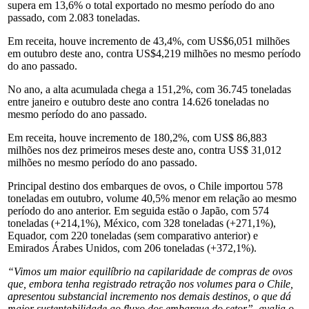
supera em 13,6% o total exportado no mesmo período do ano
passado, com 2.083 toneladas.
Em receita, houve incremento de 43,4%, com US$6,051 milhões
em outubro deste ano, contra US$4,219 milhões no mesmo período
do ano passado.
No ano, a alta acumulada chega a 151,2%, com 36.745 toneladas
entre janeiro e outubro deste ano contra 14.626 toneladas no
mesmo período do ano passado.
Em receita, houve incremento de 180,2%, com US$ 86,883
milhões nos dez primeiros meses deste ano, contra US$ 31,012
milhões no mesmo período do ano passado.
Principal destino dos embarques de ovos, o Chile importou 578
toneladas em outubro, volume 40,5% menor em relação ao mesmo
período do ano anterior. Em seguida estão o Japão, com 574
toneladas (+214,1%), México, com 328 toneladas (+271,1%),
Equador, com 220 toneladas (sem comparativo anterior) e
Emirados Árabes Unidos, com 206 toneladas (+372,1%).
“Vimos um maior equilíbrio na capilaridade de compras de ovos
que, embora tenha registrado retração nos volumes para o Chile,
apresentou substancial incremento nos demais destinos, o que dá
maior sustentabilidade ao fluxo dos embarque do setor”, avalia o