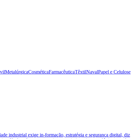
vil
Metalúrgica
Cosmética
Farmacêutica
Têxtil
Naval
Papel e Celulose
ade industrial exige in-formação, estratégia e segurança digital, diz