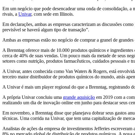
Em um negócio que pode desencadear uma onda de consolidação, a mai
rivais, a
Univar
, com sede em Illinois.
Em declarações, ambas as empresas caracterizam as discussões como 
previsível se haverá algum tipo de transação”.
Ambas as empresas estão no negócio de comprar a granel de grandes e
A Brenntag oferece mais de 10.000 produtos químicos e ingredientes
cerca de 40% de suas vendas. Um pouco mais da metade de seus negócio
setores como nutrição, produtos farmacêuticos, cuidados pessoais e t
A Univar, antes conhecida como Van Waters & Rogers, está envolvida 
terceiro maior distribuidor de produtos químicos do mundo, atrás ap
A Univar é mais um player regional do que a Brenntag, registrando d
A própria Univar concluiu uma
grande aquisição
em 2019 com a compra
realizando um dia de inovação online em junho para destacar seus c
Em novembro, a Brenntag disse que planejava dobrar seus gastos anua
técnicas. Uma corrida na Univar, que tem uma capitalização de mercad
Analistas de ações da empresa de investimentos Jefferies escrevera
8% no mercado global de distribuição de produtos químicos. A nova em