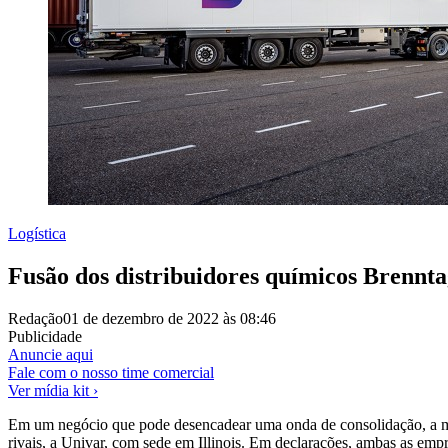
Logística
Fusão dos distribuidores químicos Brennta
Redação
01 de dezembro de 2022 às 08:46
Publicidade
Anuncie aqui
Fale com o nosso time comercial
Ver mídia kit ›
Em um negócio que pode desencadear uma onda de consolidação, a mai
rivais, a Univar, com sede em Illinois. Em declarações, ambas as emp