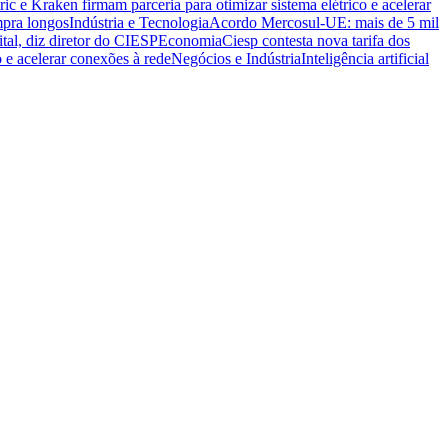
ric e Kraken firmam parceria para otimizar sistema elétrico e acelerar
mpra longos
Indústria e Tecnologia
Acordo Mercosul-UE: mais de 5 mil
ital, diz diretor do CIESP
Economia
Ciesp contesta nova tarifa dos
o e acelerar conexões à rede
Negócios e Indústria
Inteligência artificial