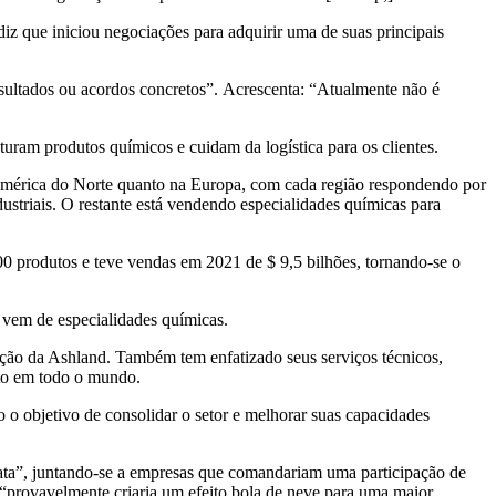
 que iniciou negociações para adquirir uma de suas principais
sultados ou acordos concretos”. Acrescenta: “Atualmente não é
ram produtos químicos e cuidam da logística para os clientes.
 América do Norte quanto na Europa, com cada região respondendo por
striais. O restante está vendendo especialidades químicas para
0 produtos e teve vendas em 2021 de $ 9,5 bilhões, tornando-se o
 vem de especialidades químicas.
ção da Ashland. Também tem enfatizado seus serviços técnicos,
nto em todo o mundo.
o objetivo de consolidar o setor e melhorar suas capacidades
sata”, juntando-se a empresas que comandariam uma participação de
 “provavelmente criaria um efeito bola de neve para uma maior