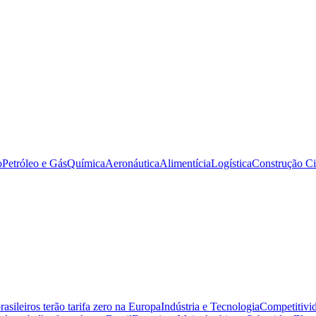
o
Petróleo e Gás
Química
Aeronáutica
Alimentícia
Logística
Construção Ci
sileiros terão tarifa zero na Europa
Indústria e Tecnologia
Competitivid