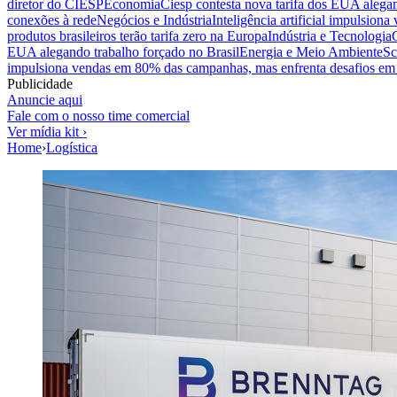
diretor do CIESP
Economia
Ciesp contesta nova tarifa dos EUA alegan
conexões à rede
Negócios e Indústria
Inteligência artificial impulsio
produtos brasileiros terão tarifa zero na Europa
Indústria e Tecnologia
EUA alegando trabalho forçado no Brasil
Energia e Meio Ambiente
Sc
impulsiona vendas em 80% das campanhas, mas enfrenta desafios em 
Publicidade
Anuncie aqui
Fale com o nosso time comercial
Ver mídia kit ›
Home
›
Logística