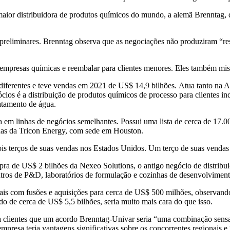
or distribuidora de produtos químicos do mundo, a alemã Brenntag, diz
preliminares. Brenntag observa que as negociações não produziram “re
mpresas químicas e reembalar para clientes menores. Eles também mistu
 diferentes e teve vendas em 2021 de US$ 14,9 bilhões. Atua tanto na
s é a distribuição de produtos químicos de processo para clientes indu
ratamento de água.
em linhas de negócios semelhantes. Possui uma lista de cerca de 17.00
enas da Tricon Energy, com sede em Houston.
ois terços de suas vendas nos Estados Unidos. Um terço de suas vendas
 de US$ 2 bilhões da Nexeo Solutions, o antigo negócio de distribui
entros de P&D, laboratórios de formulação e cozinhas de desenvolvime
is com fusões e aquisições para cerca de US$ 500 milhões, observando 
o de cerca de US$ 5,5 bilhões, seria muito mais cara do que isso.
m a clientes que um acordo Brenntag-Univar seria “uma combinação sen
presa teria vantagens significativas sobre os concorrentes regionais e