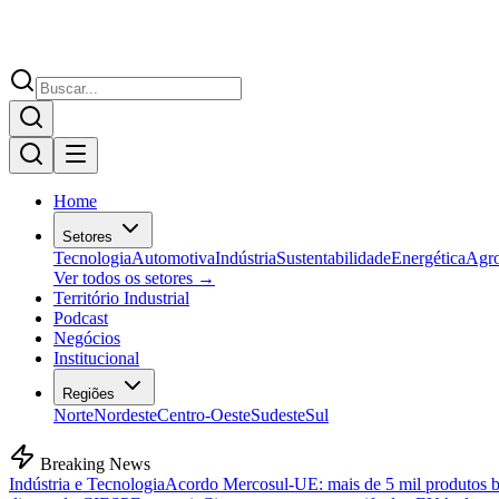
Home
Setores
Tecnologia
Automotiva
Indústria
Sustentabilidade
Energética
Agr
Ver todos os setores →
Território Industrial
Podcast
Negócios
Institucional
Regiões
Norte
Nordeste
Centro-Oeste
Sudeste
Sul
Breaking News
Indústria e Tecnologia
Acordo Mercosul-UE: mais de 5 mil produtos bra